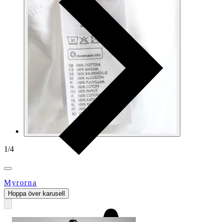
1
/
4
Myrorna
Hoppa över karusell