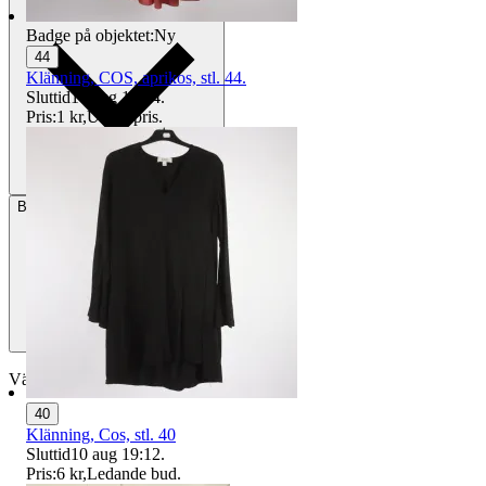
Badge på objektet:
Ny
44
Klänning, COS, aprikos, stl. 44.
Sluttid
16 aug 18:04
.
Pris:
1 kr
,
Utropspris
.
Betalning
Via Tradera
Välj till köparskydd
40
Klänning, Cos, stl. 40
Sluttid
10 aug 19:12
.
Pris:
6 kr
,
Ledande bud
.