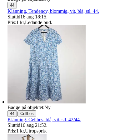
44
Klänning, Tendency, blommig, vit, blå, stl. 44.
Sluttid
16 aug 18:15
.
Pris:
1 kr
,
Ledande bud
.
Badge på objektet:
Ny
|
44
Cellbes
Klänning, Cellbes, blå, vit, stl. 42/44.
Sluttid
16 aug 21:52
.
Pris:
1 kr
,
Utropspris
.