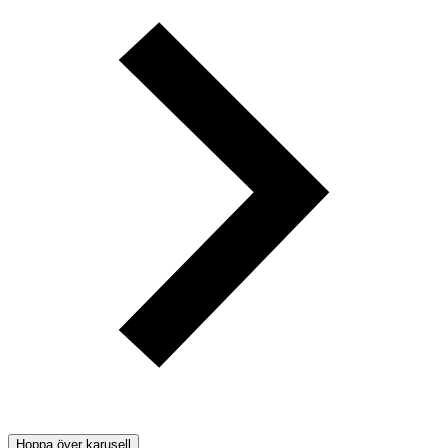
Hoppa över karusell