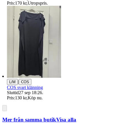
Pris:
170 kr
,
Utropspris
.
|
L/M
COS
COS svart klänning
Sluttid
27 sep 18:26
.
Pris:
130 kr
,
Köp nu
.
Mer från samma butik
Visa alla