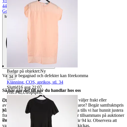
Vit
|
44
|
Gott använt skick
Mindre tecken på användning
Badge på objektet:
Ny
Varan är begagnad och defekter kan förekomma
34
Klänning, COS, aprikos, stl. 34
Sluttid
16 aug 21:07
.
Så här går det till när du handlar hos oss
Pris:
1 kr
,
Utropspris
.
Du betalar din order direkt på Tradera och väljer frakt eller
Objektnr
730 673 951
avhämtning. Vill du att vi samfraktar fler varor? Begär samfraktspris
på din Traderasida och vänta med att betala tills vi har hunnit justera
Visningar
182
fraktpriset. Vi samfraktar upp till fyra varor tillsammans på auktioner
Publicerad
8 maj 21:23
som avslutas samma dag. Samfraktspriset är 94 kr. Observera att
varor märkta endast avhämtning inte kan skickas.