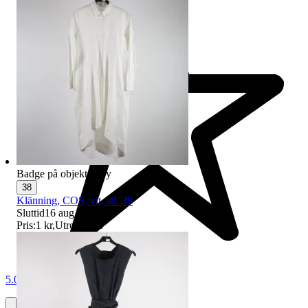
Badge på objektet:
Ny
38
Klänning, COS, vit, stl. 38
Sluttid
16 aug 19:09
.
Pris:
1 kr
,
Utropspris
.
5.0