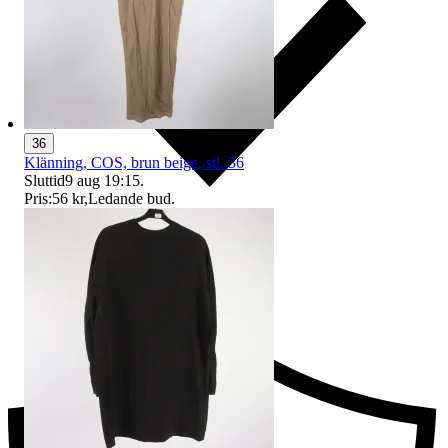
36
Klänning, COS, brun beige, stl. 36
Sluttid
9 aug 19:15
.
Pris:
56 kr
,
Ledande bud
.
Ersättning om du inte får din vara