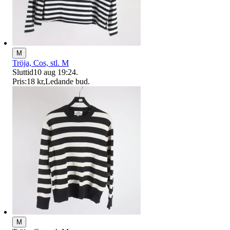
M
Tröja, Cos, stl. M
Sluttid
10 aug 19:24
.
Pris:
18 kr
,
Ledande bud
.
M