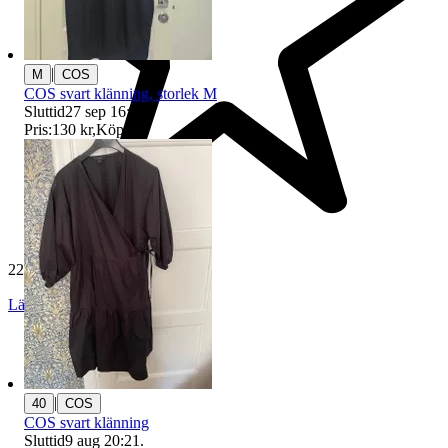
|
M
COS
COS svart klänning, storlek M
Sluttid
27 sep 16:51
.
Pris:
130 kr
,
Köp nu
.
229 538 omdömen
Läs omdömen
Följ
|
40
COS
COS svart klänning
Sluttid
9 aug 20:21
.