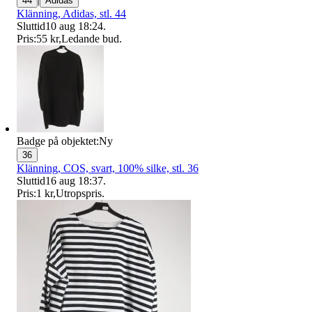
44
Adidas
Klänning, Adidas, stl. 44
Sluttid
10 aug 18:24
.
Pris:
55 kr
,
Ledande bud
.
Badge på objektet:
Ny
36
Klänning, COS, svart, 100% silke, stl. 36
Sluttid
16 aug 18:37
.
Pris:
1 kr
,
Utropspris
.