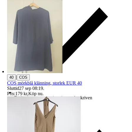
|
40
COS
COS mörkblå klänning, storlek EUR 40
Sluttid
27 sep 08:19
.
Pris:
179 kr
,
Köp nu
.
Ersättning om varan inte är som beskriven