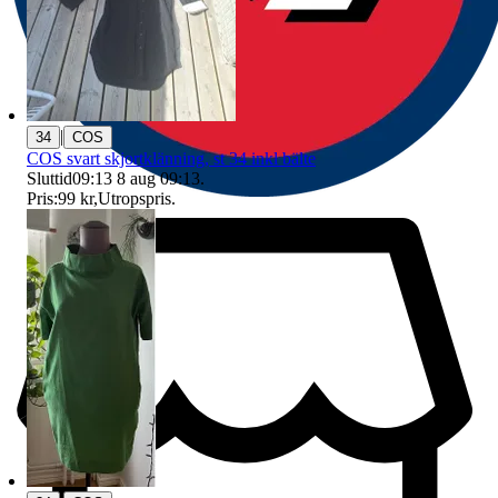
|
34
COS
COS svart skjortklänning, st 34 inkl bälte
Sluttid
09:13
8 aug 09:13
.
Pris:
99 kr
,
Utropspris
.