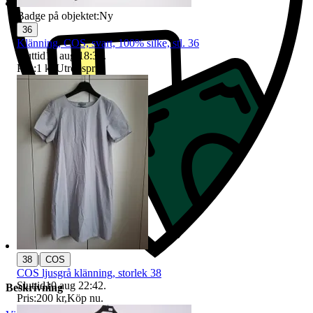
Badge på objektet:
Ny
36
Klänning, COS, svart, 100% silke, stl. 36
Sluttid
16 aug 18:37
.
Pris:
1 kr
,
Utropspris
.
|
38
COS
COS ljusgrå klänning, storlek 38
Sluttid
10 aug 22:42
.
Beskrivning
Pris:
200 kr
,
Köp nu
.