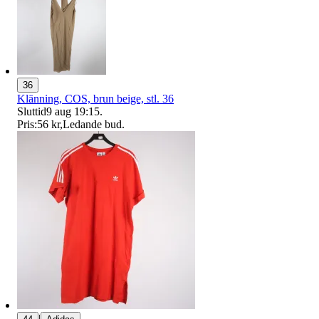
36
Klänning, COS, brun beige, stl. 36
Sluttid
9 aug 19:15
.
Pris:
56 kr
,
Ledande bud
.
|