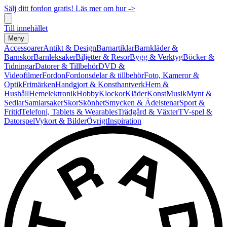
Sälj ditt fordon gratis! Läs mer om hur ->
Till innehållet
Meny
Accessoarer
Antikt & Design
Barnartiklar
Barnkläder &
Barnskor
Barnleksaker
Biljetter & Resor
Bygg & Verktyg
Böcker &
Tidningar
Datorer & Tillbehör
DVD &
Videofilmer
Fordon
Fordonsdelar & tillbehör
Foto, Kameror &
Optik
Frimärken
Handgjort & Konsthantverk
Hem &
Hushåll
Hemelektronik
Hobby
Klockor
Kläder
Konst
Musik
Mynt &
Sedlar
Samlarsaker
Skor
Skönhet
Smycken & Ädelstenar
Sport &
Fritid
Telefoni, Tablets & Wearables
Trädgård & Växter
TV-spel &
Datorspel
Vykort & Bilder
Övrigt
Inspiration