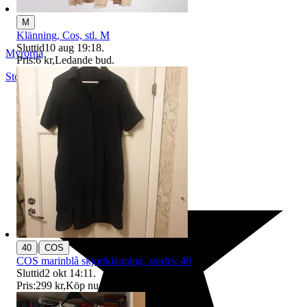
M
Klänning, Cos, stl. M
Sluttid
10 aug 19:18
.
Myrorna
Pris:
6 kr
,
Ledande bud
.
Stockholm
,
Sverige
|
40
COS
COS marinblå skjortklänning, storlek 40
Sluttid
2 okt 14:11
.
Pris:
299 kr
,
Köp nu
.