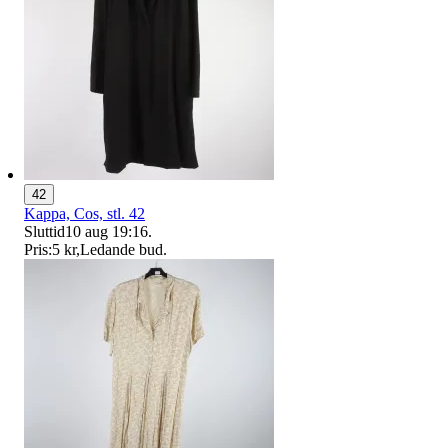
42
Kappa, Cos, stl. 42
Sluttid
10 aug 19:16
.
Pris:
5 kr
,
Ledande bud
.