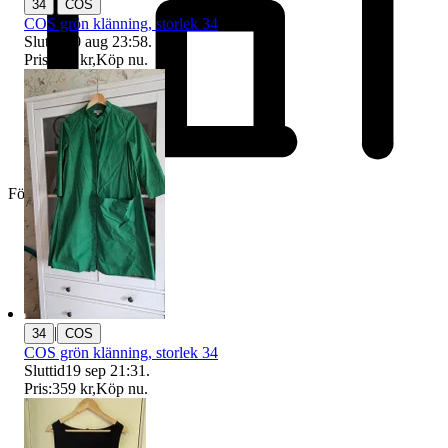
|
34
COS
COS grön klänning, storlek 34
Sluttid
20 aug 23:58
.
Pris:
100 kr
,
Köp nu
.
Företag
|
34
COS
COS grön klänning, storlek 34
Sluttid
19 sep 21:31
.
Pris:
359 kr
,
Köp nu
.