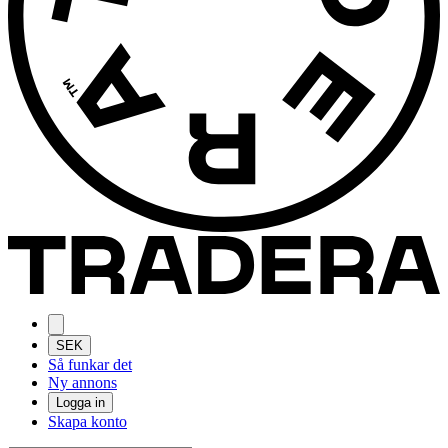
SEK
Så funkar det
Ny annons
Logga in
Skapa konto