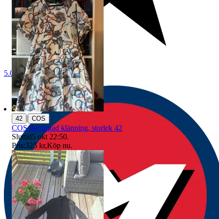
5.0
|
42
COS
COS flerfärgad klänning, storlek 42
Sluttid
5 okt 22:50
.
Pris:
325 kr
,
Köp nu
.