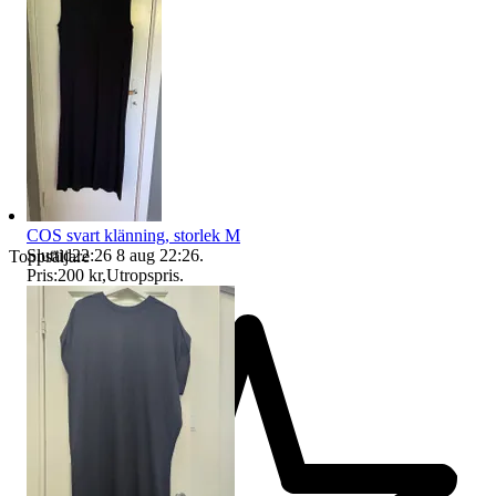
COS svart klänning, storlek M
Sluttid
22:26
8 aug 22:26
.
Toppsäljare
Pris:
200 kr
,
Utropspris
.