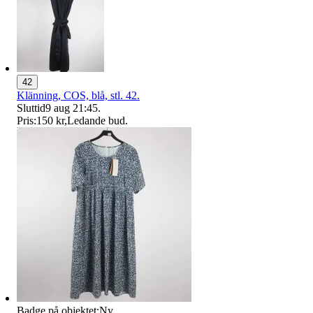
42
Klänning, COS, blå, stl. 42.
Sluttid
9 aug 21:45
.
Pris:
150 kr
,
Ledande bud
.
Badge på objektet:
Ny