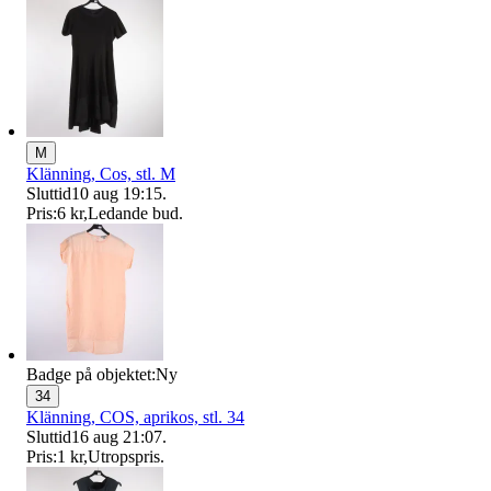
M
Klänning, Cos, stl. M
Sluttid
10 aug 19:15
.
Pris:
6 kr
,
Ledande bud
.
Badge på objektet:
Ny
34
Klänning, COS, aprikos, stl. 34
Sluttid
16 aug 21:07
.
Pris:
1 kr
,
Utropspris
.