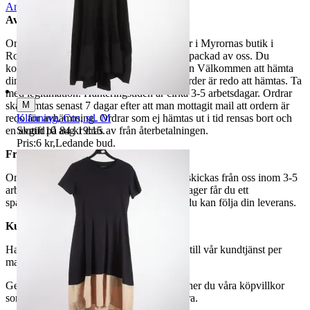
Anmäl
Sälj liknande
Avhämtning
Om du väljer avhämtning hämtas din order i Myrornas butik i
Ropsten, Kolargatan 2 efter den har blivit packad av oss. Du
kommer att få ett separat mail med rubriken Välkommen att hämta
din order på Myrorna i Ropsten! när din order är redo att hämtas. Ta
med legitimation. Hanteringstiden är cirka 3-5 arbetsdagar. Ordrar
M
ska hämtas senast 7 dagar efter att man mottagit mail att ordern är
Klänning, Cos, stl. M
redo för avhämtning. Ordrar som ej hämtas ut i tid rensas bort och
Sluttid
10 aug 19:15
.
en avgift på 84 kr dras av från återbetalningen.
Pris:
6 kr
,
Ledande bud
.
Frakt
Om du har valt frakt kommer din vara att skickas från oss inom 3-5
arbetsdagar. När din vara har lämnat vårt lager får du ett
spårningsnummer av DSV inom kort där du kan följa din leverans.
Kundservice
Har du frågor eller funderingar hör av dig till vår kundtjänst per
mail:
webbshop@myrorna.se
.
Genom att buda på våra annonser godkänner du våra köpvillkor
som du hittar på vår infosida här på Tradera.