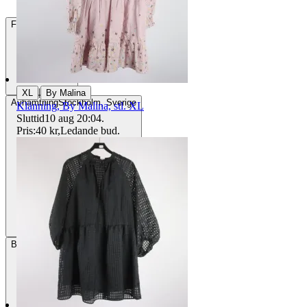
Frakt
84 kr DSV
|
XL
By Malina
Avhämtning
Stockholm, Sverige
Klänning, By Malina, stl. XL
Sluttid
10 aug 20:04
.
Pris:
40 kr
,
Ledande bud
.
Betalning
Via Tradera