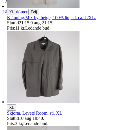
229 625 omdömen
Läs omdömen
XL
Följ
Klänning,Mix by, beige, 100% lin, stl. ca. L/XL.
Sluttid
21:15
9 aug 21:15
.
Pris:
11 kr
,
Ledande bud
.
XL
Skjorta, Leveté Room, stl. XL
Sluttid
10 aug 18:40
.
Pris:
3 kr
,
Ledande bud
.