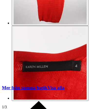
Mer från samma butik
Visa alla
1
/
3