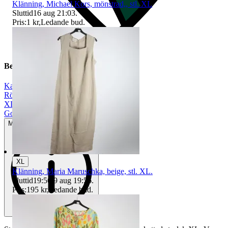
Klänning, Michael Kors, mönstrad,, stl. XL
Sluttid
16 aug 21:03
.
Pris:
1 kr
,
Ledande bud
.
Beskrivning
Karen Millen
|
Röd
|
XL
|
Gott använt skick
Mindre tecken på användning
XL
Klänning, Maria Maruschka, beige, stl. XL.
Sluttid
19:56
9 aug 19:56
.
Pris:
195 kr
,
Ledande bud
.