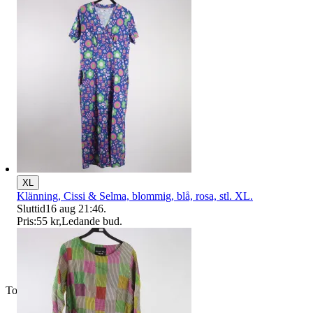
XL
Klänning, Cissi & Selma, blommig, blå, rosa, stl. XL.
Sluttid
16 aug 21:46
.
Pris:
55 kr
,
Ledande bud
.
Toppsäljare