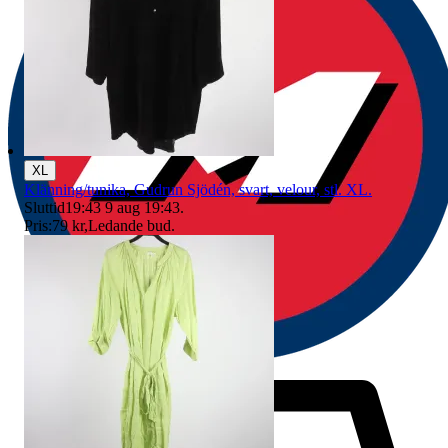
XL
Klänning/tunika, Gudrun Sjödén, svart, velour, stl. XL.
Sluttid
19:43
9 aug 19:43
.
Pris:
79 kr
,
Ledande bud
.