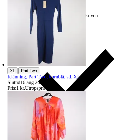
Ersättning om varan inte är som beskriven
|
XL
Part Two
Klänning, Part Two, kornblå, stl. XL.
Sluttid
16 aug 20:41
.
Pris:
1 kr
,
Utropspris
.