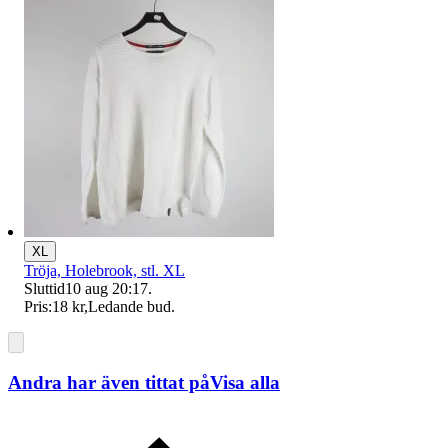
XL
Tröja, Holebrook, stl. XL
Sluttid
10 aug 20:17
.
Pris:
18 kr
,
Ledande bud
.
Andra har även tittat på
Visa alla