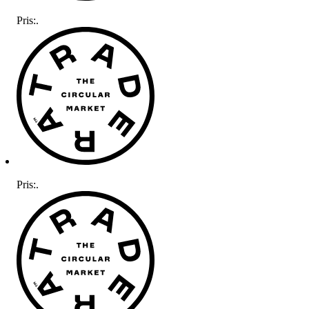
Pris:
.
Pris:
.