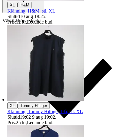
|
XL
H&M
Klänning, H&M, stl. XL
Sluttid
10 aug 18:25
.
Välj till köparskydd
Pris:
12 kr
,
Ledande bud
.
|
XL
Tommy Hilfiger
Klänning, Tommy Hilfiger, blå, stl. XL
Sluttid
19:02
9 aug 19:02
.
Pris:
25 kr
,
Ledande bud
.