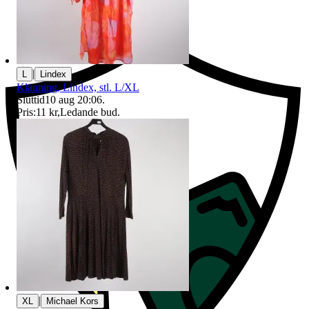
Ersättning om du inte får din vara
|
L
Lindex
Klänning, Lindex, stl. L/XL
Sluttid
10 aug 20:06
.
Pris:
11 kr
,
Ledande bud
.
|
XL
Michael Kors