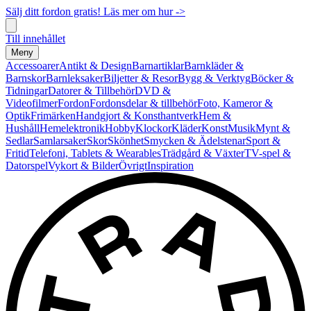
Sälj ditt fordon gratis! Läs mer om hur ->
Till innehållet
Meny
Accessoarer
Antikt & Design
Barnartiklar
Barnkläder &
Barnskor
Barnleksaker
Biljetter & Resor
Bygg & Verktyg
Böcker &
Tidningar
Datorer & Tillbehör
DVD &
Videofilmer
Fordon
Fordonsdelar & tillbehör
Foto, Kameror &
Optik
Frimärken
Handgjort & Konsthantverk
Hem &
Hushåll
Hemelektronik
Hobby
Klockor
Kläder
Konst
Musik
Mynt &
Sedlar
Samlarsaker
Skor
Skönhet
Smycken & Ädelstenar
Sport &
Fritid
Telefoni, Tablets & Wearables
Trädgård & Växter
TV-spel &
Datorspel
Vykort & Bilder
Övrigt
Inspiration