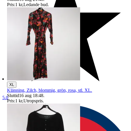
Pris:
1 kr
,
Ledande bud
.
XL
Klänning, Zilch, blommig, grön, rosa, stl. XL.
Sluttid
16 aug 18:48
.
5.0
Pris:
1 kr
,
Utropspris
.