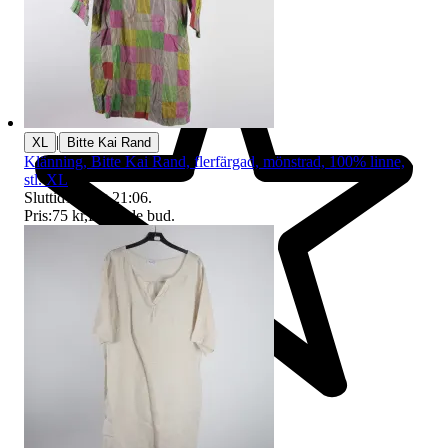
|
XL
Bitte Kai Rand
Klänning, Bitte Kai Rand, flerfärgad, mönstrad, 100% linne,
stl. XL
Sluttid
16 aug 21:06
.
Pris:
75 kr
,
Ledande bud
.