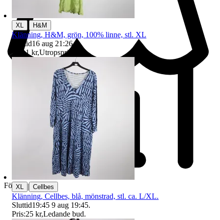
|
XL
H&M
Klänning, H&M, grön, 100% linne, stl. XL
Sluttid
16 aug 21:26
.
Pris:
1 kr
,
Utropspris
.
Företag
|
XL
Cellbes
Klänning, Cellbes, blå, mönstrad, stl. ca. L/XL.
Sluttid
19:45
9 aug 19:45
.
Pris:
25 kr
,
Ledande bud
.