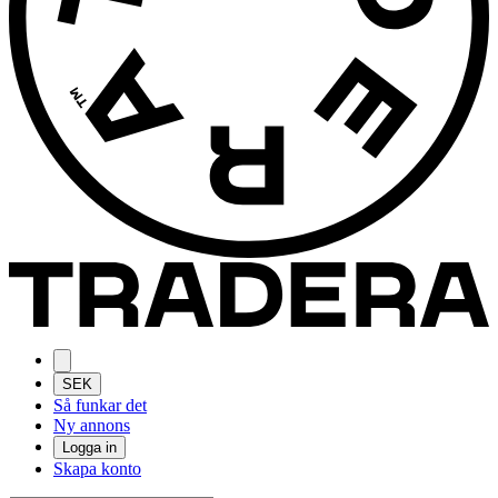
SEK
Så funkar det
Ny annons
Logga in
Skapa konto