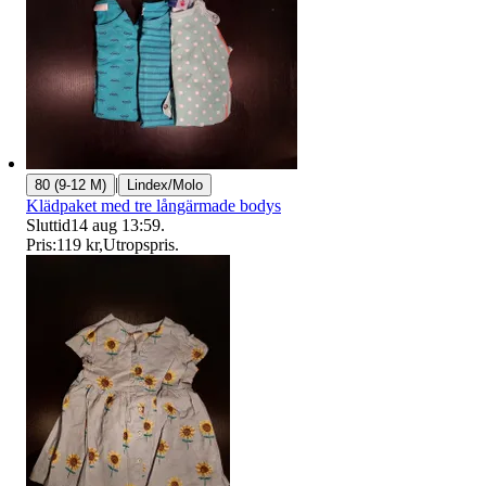
|
80 (9-12 M)
Lindex/Molo
Klädpaket med tre långärmade bodys
Sluttid
14 aug 13:59
.
Pris:
119 kr
,
Utropspris
.