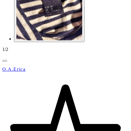
1
/
2
O.A.Erica