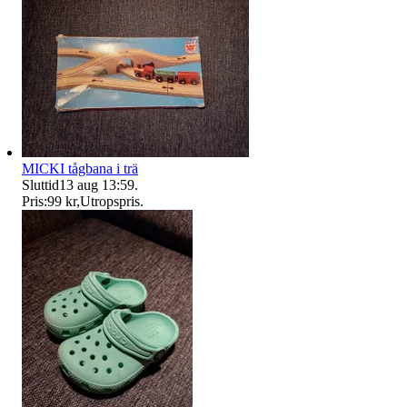
MICKI tågbana i trä
Sluttid
13 aug 13:59
.
Pris:
99 kr
,
Utropspris
.