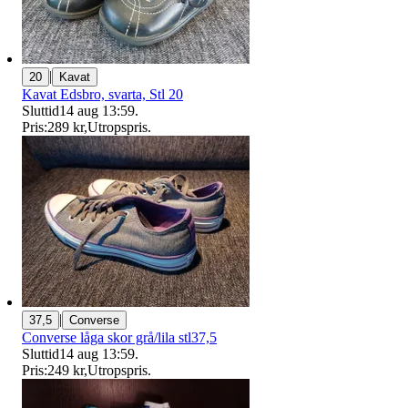
|
20
Kavat
Kavat Edsbro, svarta, Stl 20
Sluttid
14 aug 13:59
.
Pris:
289 kr
,
Utropspris
.
|
37,5
Converse
Converse låga skor grå/lila stl37,5
Sluttid
14 aug 13:59
.
Pris:
249 kr
,
Utropspris
.