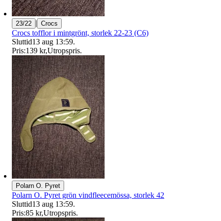
|
23/22
Crocs
Crocs tofflor i mintgrönt, storlek 22-23 (C6)
Sluttid
13 aug 13:59
.
Pris:
139 kr
,
Utropspris
.
Polarn O. Pyret
Polarn O. Pyret grön vindfleecemössa, storlek 42
Sluttid
13 aug 13:59
.
Pris:
85 kr
,
Utropspris
.