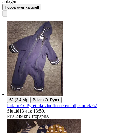
3 dagar
Hoppa över karusell
|
62 (2-4 M)
Polarn O. Pyret
Polarn O. Pyret blå vindfleeceoverall, storlek 62
Sluttid
13 aug 13:59
.
Pris:
249 kr
,
Utropspris
.