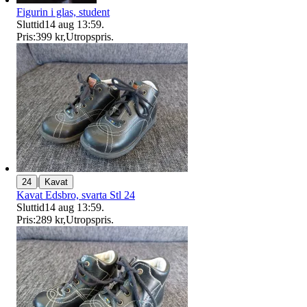
Figurin i glas, student
Sluttid
14 aug 13:59
.
Pris:
399 kr
,
Utropspris
.
|
24
Kavat
Kavat Edsbro, svarta Stl 24
Sluttid
14 aug 13:59
.
Pris:
289 kr
,
Utropspris
.