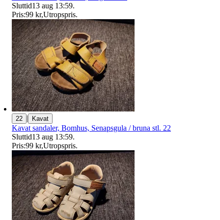
Sluttid
13 aug 13:59
.
Pris:
99 kr
,
Utropspris
.
|
22
Kavat
Kavat sandaler, Bomhus, Senapsgula / bruna stl. 22
Sluttid
13 aug 13:59
.
Pris:
99 kr
,
Utropspris
.