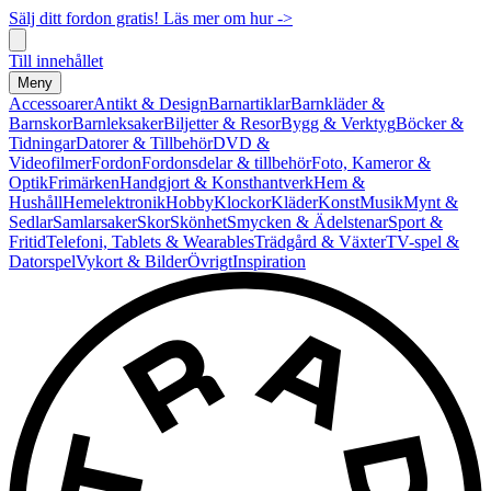
Sälj ditt fordon gratis! Läs mer om hur ->
Till innehållet
Meny
Accessoarer
Antikt & Design
Barnartiklar
Barnkläder &
Barnskor
Barnleksaker
Biljetter & Resor
Bygg & Verktyg
Böcker &
Tidningar
Datorer & Tillbehör
DVD &
Videofilmer
Fordon
Fordonsdelar & tillbehör
Foto, Kameror &
Optik
Frimärken
Handgjort & Konsthantverk
Hem &
Hushåll
Hemelektronik
Hobby
Klockor
Kläder
Konst
Musik
Mynt &
Sedlar
Samlarsaker
Skor
Skönhet
Smycken & Ädelstenar
Sport &
Fritid
Telefoni, Tablets & Wearables
Trädgård & Växter
TV-spel &
Datorspel
Vykort & Bilder
Övrigt
Inspiration