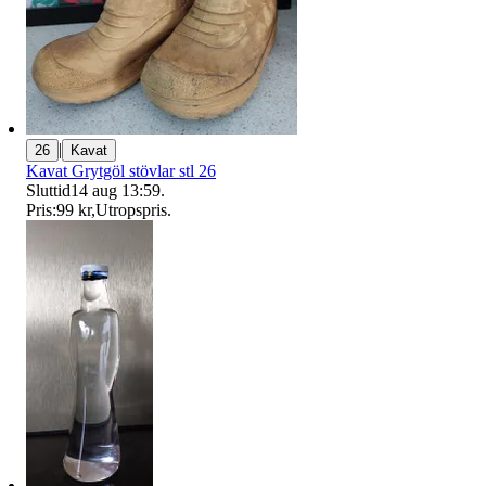
|
26
Kavat
Kavat Grytgöl stövlar stl 26
Sluttid
14 aug 13:59
.
Pris:
99 kr
,
Utropspris
.