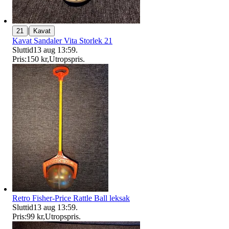
|
21
Kavat
Kavat Sandaler Vita Storlek 21
Sluttid
13 aug 13:59
.
Pris:
150 kr
,
Utropspris
.
Retro Fisher-Price Rattle Ball leksak
Sluttid
13 aug 13:59
.
Pris:
99 kr
,
Utropspris
.