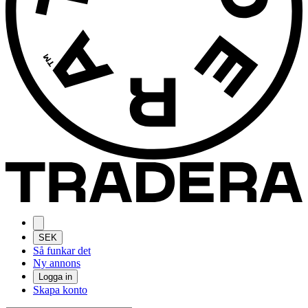
SEK
Så funkar det
Ny annons
Logga in
Skapa konto