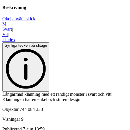
Beskrivning
Okej använt skick
|
M
|
Svart
|
Vit
|
Lindex
Synliga tecken på slitage
Långärmad klänning med ett randigt mönster i svart och vitt.
Klänningen har en enkel och stilren design.
Objektnr
744 084 333
Visningar
9
Publicerad
7 aug 13:59