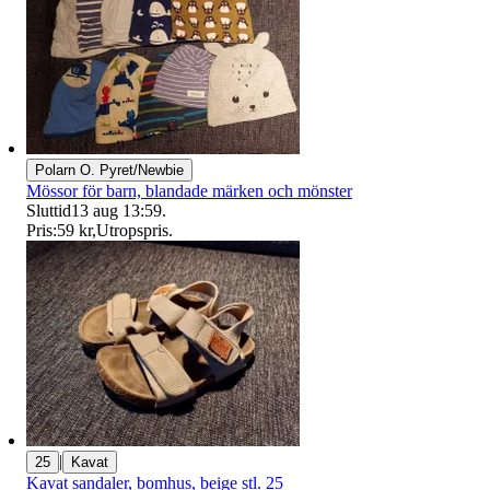
Polarn O. Pyret/Newbie
Mössor för barn, blandade märken och mönster
Sluttid
13 aug 13:59
.
Pris:
59 kr
,
Utropspris
.
|
25
Kavat
Kavat sandaler, bomhus, beige stl. 25