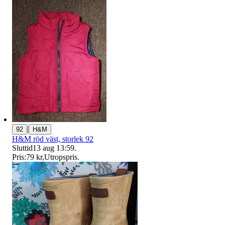
|
92
H&M
H&M röd väst, storlek 92
Sluttid
13 aug 13:59
.
Pris:
79 kr
,
Utropspris
.