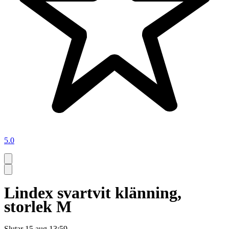
5.0
Lindex svartvit klänning,
storlek M
Slutar
15 aug 13:59