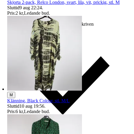
Skjorta 2-pack, Relco London, svart, lila, vit, prickig, stl. M
Sluttid
9 aug 22:24
.
Pris:
2 kr
,
Ledande bud
.
Ersättning om varan inte är som beskriven
M
Klänning, Black Colour, stl. M/L
Sluttid
10 aug 19:56
.
Pris:
6 kr
,
Ledande bud
.