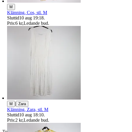
M
Klänning, Cos, stl. M
Sluttid
10 aug 19:18
.
Pris:
6 kr
,
Ledande bud
.
|
M
Zara
Klänning, Zara, stl. M
Sluttid
10 aug 18:10
.
Pris:
2 kr
,
Ledande bud
.
Toppsäljare