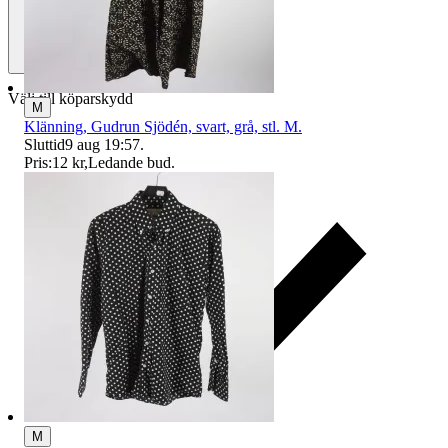
Välj till köparskydd
M
Klänning, Gudrun Sjödén, svart, grå, stl. M.
Sluttid
9 aug 19:57
.
Pris:
12 kr
,
Ledande bud
.
M