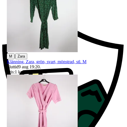
Ersättning om du inte får din vara
|
M
Zara
Klänning, Zara, grön, svart, mönstrad, stl. M
Sluttid
9 aug 19:20
.
Pris:
1 kr
,
Ledande bud
.