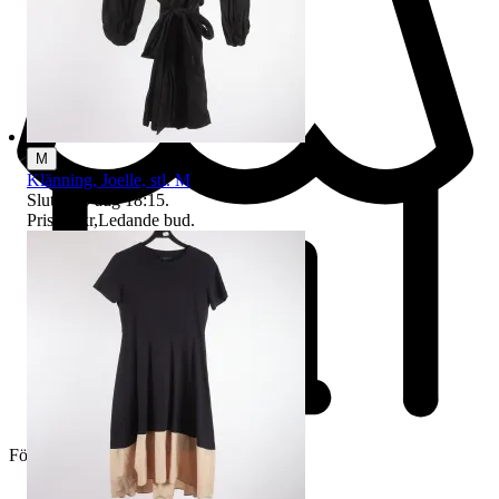
M
Klänning, Joelle, stl. M
Sluttid
10 aug 18:15
.
Pris:
16 kr
,
Ledande bud
.
Företag