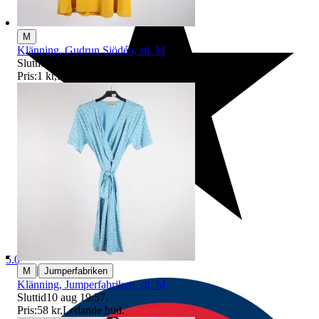
M
Klänning, Gudrun Sjödén, stl. M
Sluttid
10 aug 19:26
.
Pris:
1 kr
,
Ledande bud
.
5.0
|
M
Jumperfabriken
Klänning, Jumperfabriken, stl. M
Sluttid
10 aug 19:57
.
Pris:
58 kr
,
Ledande bud
.