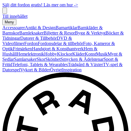
Sälj ditt fordon gratis! Läs mer om hur ->
Till innehållet
Meny
Accessoarer
Antikt & Design
Barnartiklar
Barnkläder &
Barnskor
Barnleksaker
Biljetter & Resor
Bygg & Verktyg
Böcker &
Tidningar
Datorer & Tillbehör
DVD &
Videofilmer
Fordon
Fordonsdelar & tillbehör
Foto, Kameror &
Optik
Frimärken
Handgjort & Konsthantverk
Hem &
Hushåll
Hemelektronik
Hobby
Klockor
Kläder
Konst
Musik
Mynt &
Sedlar
Samlarsaker
Skor
Skönhet
Smycken & Ädelstenar
Sport &
Fritid
Telefoni, Tablets & Wearables
Trädgård & Växter
TV-spel &
Datorspel
Vykort & Bilder
Övrigt
Inspiration