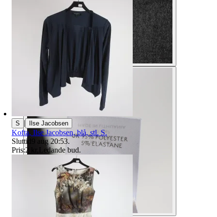
|
S
Ilse Jacobsen
Kofta, Ilse Jacobsen, blå, stl. S.
Sluttid
9 aug 20:53
.
Pris:
2 kr
,
Ledande bud
.