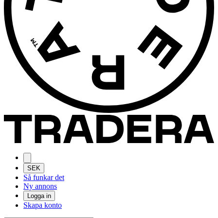
SEK
Så funkar det
Ny annons
Logga in
Skapa konto