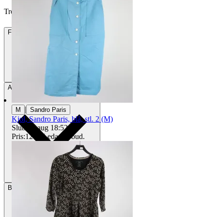
Treansikte vann auktionen
Frakt
85 kr DSV
Avhämtning
Stockholm, Sverige
|
M
Sandro Paris
Kjol, Sandro Paris, blå, stl. 2 (M)
Sluttid
9 aug 18:52
.
Pris:
12 kr
,
Ledande bud
.
Betalning
Via Tradera