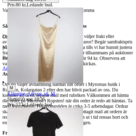
Pris:
80 kr
,
Ledande bud
.
Varan är begagnad och defekter kan förekomma
Så här går det till när du handlar hos oss
Du betalar din order direkt på Tradera och väljer frakt eller
Objektnr
731 749 243
avhämtning. Vill du att vi samfraktar fler varor? Begär samfraktspris
på din Traderasida och vänta med att betala tills vi har hunnit justera
Visningar
211
fraktpriset. Vi samfraktar upp till fyra varor tillsammans på auktioner
Publicerad
15 maj 19:01
som avslutas samma dag. Samfraktspriset är 94 kr. Observera att
varor märkta endast avhämtning inte kan skickas.
Anmäl
Sälj liknande
Avhämtning
Om du väljer avhämtning hämtas din order i Myrornas butik i
M
Ropsten, Kolargatan 2 efter den har blivit packad av oss. Du
Klänning, Aéryne, stl. M
kommer att få ett separat mail med rubriken Välkommen att hämta
Sluttid
10 aug 18:36
.
din order på Myrorna i Ropsten! när din order är redo att hämtas. Ta
Pris:
17 kr
,
Ledande bud
.
med legitimation. Hanteringstiden är cirka 3-5 arbetsdagar. Ordrar
ska hämtas senast 7 dagar efter att man mottagit mail att ordern är
redo för avhämtning. Ordrar som ej hämtas ut i tid rensas bort och
en avgift på 84 kr dras av från återbetalningen.
Frakt