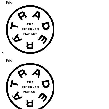
Pris:
.
Pris:
.