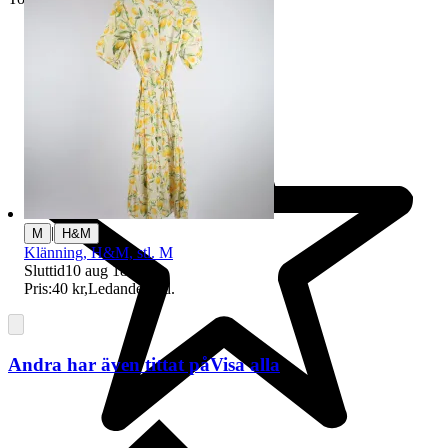
|
M
H&M
Klänning, H&M, stl. M
Sluttid
10 aug 18:38
.
Pris:
40 kr
,
Ledande bud
.
Andra har även tittat på
Visa alla