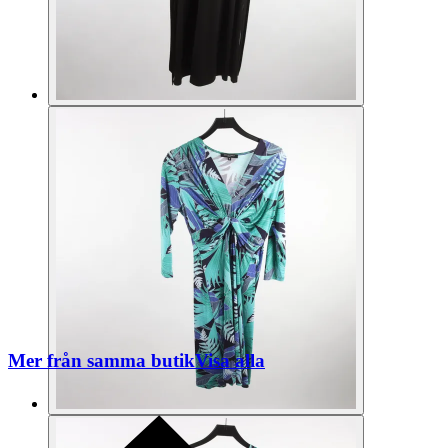
Mer från samma butik
Visa alla