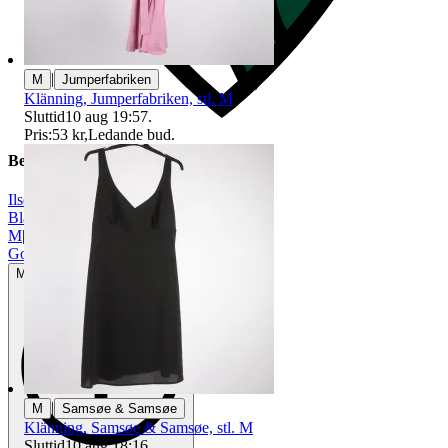
|
M
Jumperfabriken
Klänning, Jumperfabriken, stl. M
Sluttid
10 aug 19:57
.
Pris:
53 kr
,
Ledande bud
.
Beskrivning
Ilse Jacobsen
|
Blå
|
M
|
Gott använt skick
Mindre tecken på användning
|
M
Samsøe & Samsøe
Klänning, Samsøe & Samsøe, stl. M
Sluttid
10 aug 18:16
.