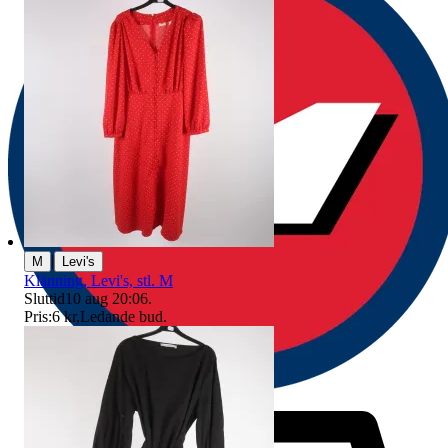
|
M
Levi's
Klänning, Levi's, stl. M
Sluttid
10 aug 20:06
.
Pris:
6 kr
,
Ledande bud
.