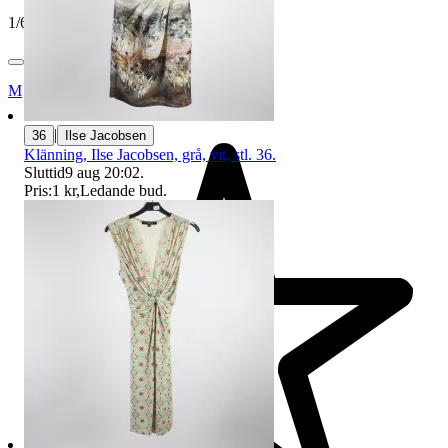
1
/
6
Myrorna
|
36
Ilse Jacobsen
Klänning, Ilse Jacobsen, grå, vit, stl. 36.
Sluttid
9 aug 20:02
.
Pris:
1 kr
,
Ledande bud
.