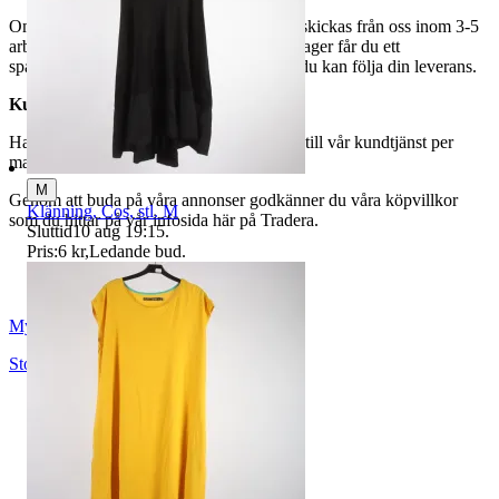
Om du har valt frakt kommer din vara att skickas från oss inom 3-5
arbetsdagar. När din vara har lämnat vårt lager får du ett
spårningsnummer av DSV inom kort där du kan följa din leverans.
Kundservice
Har du frågor eller funderingar hör av dig till vår kundtjänst per
mail:
webbshop@myrorna.se
.
M
Genom att buda på våra annonser godkänner du våra köpvillkor
Klänning, Cos, stl. M
som du hittar på vår infosida här på Tradera.
Sluttid
10 aug 19:15
.
Pris:
6 kr
,
Ledande bud
.
Myrorna
Stockholm
,
Sverige