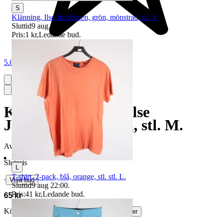
S
Klänning, Ilse Jacobbsen, grön, mönstrad, stl. S
Sluttid
9 aug 19:16
.
Pris:
1 kr
,
Ledande bud
.
5.0
Klänning, 2-pack, Ilse
Jacobsen, svart, blå, stl. M.
Avslutad
24 maj 19:01
Slutpris
L
T-shirt, 2-pack, blå, orange, stl. stl. L.
∙
Visa bud
Sluttid
9 aug 22:00
.
Pris:
41 kr
,
Ledande bud
.
65 kr
Köparskydd är valfritt hos företag.
Läs mer