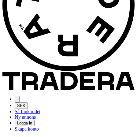
SEK
Så funkar det
Ny annons
Logga in
Skapa konto