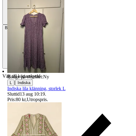
Betalning
Via Tradera
Välj till köparskydd
Badge på objektet:
Ny
|
L
Indiska
Indiska lila klänning, storlek L
Sluttid
13 aug 10:19
.
Pris:
80 kr
,
Utropspris
.