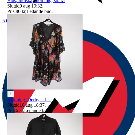
Blus, Indiska, blommig, stl. M
Sluttid
9 aug 19:32
.
Pris:
80 kr
,
Ledande bud
.
5.0
L
Klänning, Derhy, stl. L
Sluttid
10 aug 18:37
.
Pris:
6 kr
,
Ledande bud
.