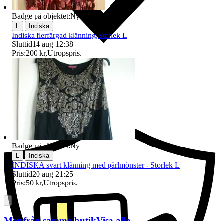
Badge på objektet:
Ny
|
L
Indiska
Indiska flerfärgad klänning, storlek L
Sluttid
14 aug 12:38
.
Pris:
200 kr
,
Utropspris
.
Ersättning om du inte får din vara
Badge på objektet:
Ny
|
L
Indiska
INDISKA svart klänning med pärlmönster - Storlek L
Sluttid
20 aug 21:25
.
Pris:
50 kr
,
Utropspris
.
Mer från samma butik
Visa alla