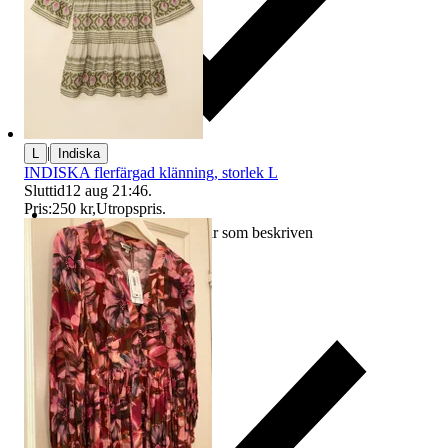
|
L
Indiska
INDISKA flerfärgad klänning, storlek L
Sluttid
12 aug 21:46
.
Pris:
250 kr
,
Utropspris
.
Ersättning om varan inte är som beskriven