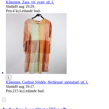
Klänning, Zara, vit, svart, stl. L
Sluttid
9 aug 19:29
.
Pris:
4 kr
,
Ledande bud
.
L
Klänning, Gudrun Sjödén, flerfärgad, mönstrad, stl. L
Sluttid
9 aug 19:17
.
Pris:
215 kr
,
Ledande bud
.