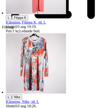
|
L
Filippa K
Klänning, Filippa K, stl. L
Sluttid
10 aug 19:19
.
Företag
Pris:
1 kr
,
Ledande bud
.
|
L
Nike
Klänning, Nike, stl. L
Sluttid
10 aug 18:26
.