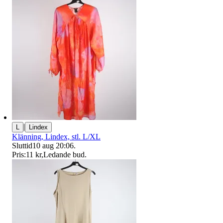
|
L
Lindex
Klänning, Lindex, stl. L/XL
Sluttid
10 aug 20:06
.
Pris:
11 kr
,
Ledande bud
.