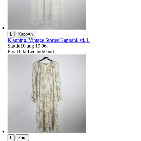
|
L
KappAhl
Klänning, Vintage Stories Kappahl, stl. L
Sluttid
10 aug 19:06
.
Pris:
16 kr
,
Ledande bud
.
|
L
Zara