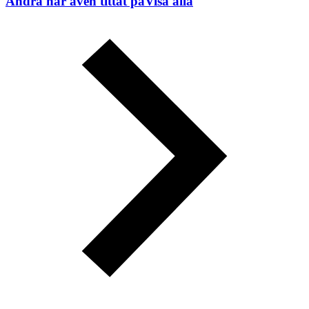
Andra har även tittat på
Visa alla