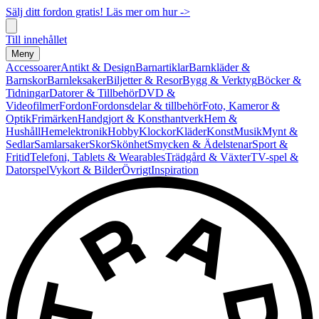
Sälj ditt fordon gratis! Läs mer om hur ->
Till innehållet
Meny
Accessoarer
Antikt & Design
Barnartiklar
Barnkläder &
Barnskor
Barnleksaker
Biljetter & Resor
Bygg & Verktyg
Böcker &
Tidningar
Datorer & Tillbehör
DVD &
Videofilmer
Fordon
Fordonsdelar & tillbehör
Foto, Kameror &
Optik
Frimärken
Handgjort & Konsthantverk
Hem &
Hushåll
Hemelektronik
Hobby
Klockor
Kläder
Konst
Musik
Mynt &
Sedlar
Samlarsaker
Skor
Skönhet
Smycken & Ädelstenar
Sport &
Fritid
Telefoni, Tablets & Wearables
Trädgård & Växter
TV-spel &
Datorspel
Vykort & Bilder
Övrigt
Inspiration