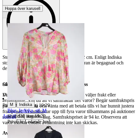
Hoppa över karusell
Storleksmärkning saknas. Bystvidd ca 102 cm. Enligt Indiska
storleksguide detsamma som storlek L. Varan är begagnad och
defekter kan förekomma.
Så här går det till när du handlar hos oss
Objektnr
731 754 351
Du betalar din order direkt på Tradera och väljer frakt eller
Visningar
115
avhämtning. Vill du att vi samfraktar fler varor? Begär samfraktspris
|
M
Indiska
Publicerad
15 maj 19:29
på din Traderasida och vänta med att betala tills vi har hunnit justera
Blus, Indiska, stl. M
fraktpriset. Vi samfraktar upp till fyra varor tillsammans på auktioner
Sluttid
10 aug 19:20
.
Anmäl
Sälj liknande
som avslutas samma dag. Samfraktspriset är 94 kr. Observera att
Pris:
6 kr
,
Ledande bud
.
varor märkta endast avhämtning inte kan skickas.
Avhämtning