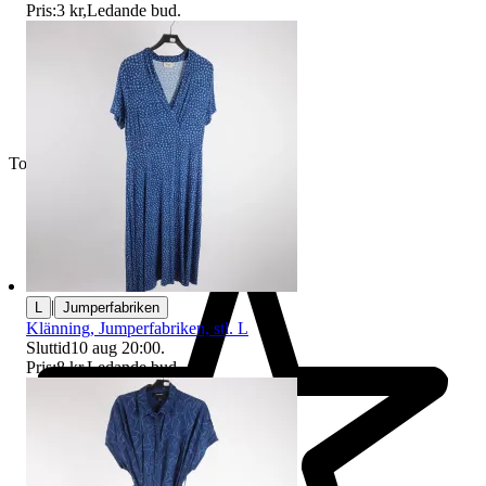
Pris:
3 kr
,
Ledande bud
.
Toppsäljare
|
L
Jumperfabriken
Klänning, Jumperfabriken, stl. L
Sluttid
10 aug 20:00
.
Pris:
8 kr
,
Ledande bud
.