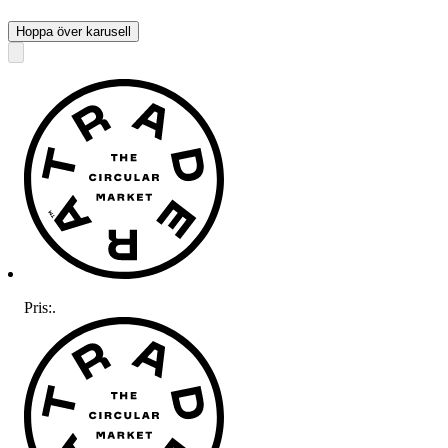
Hoppa över karusell
Pris:
.