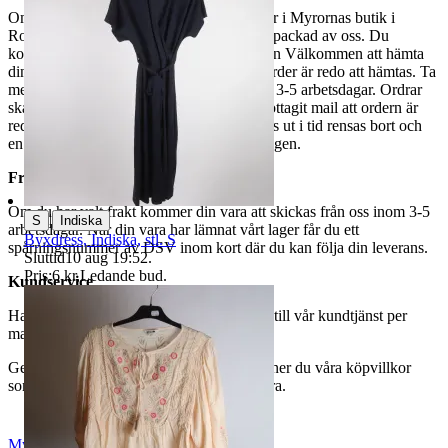
Om du väljer avhämtning hämtas din order i Myrornas butik i
Ropsten, Kolargatan 2 efter den har blivit packad av oss. Du
kommer att få ett separat mail med rubriken Välkommen att hämta
din order på Myrorna i Ropsten! när din order är redo att hämtas. Ta
med legitimation. Hanteringstiden är cirka 3-5 arbetsdagar. Ordrar
ska hämtas senast 7 dagar efter att man mottagit mail att ordern är
redo för avhämtning. Ordrar som ej hämtas ut i tid rensas bort och
en avgift på 84 kr dras av från återbetalningen.
Frakt
Om du har valt frakt kommer din vara att skickas från oss inom 3-5
|
S
Indiska
arbetsdagar. När din vara har lämnat vårt lager får du ett
Byxdress, Indiska, stl. S
spårningsnummer av DSV inom kort där du kan följa din leverans.
Sluttid
10 aug 19:52
.
Pris:
6 kr
,
Ledande bud
.
Kundservice
Har du frågor eller funderingar hör av dig till vår kundtjänst per
mail:
webbshop@myrorna.se
.
Genom att buda på våra annonser godkänner du våra köpvillkor
som du hittar på vår infosida här på Tradera.
Myrorna