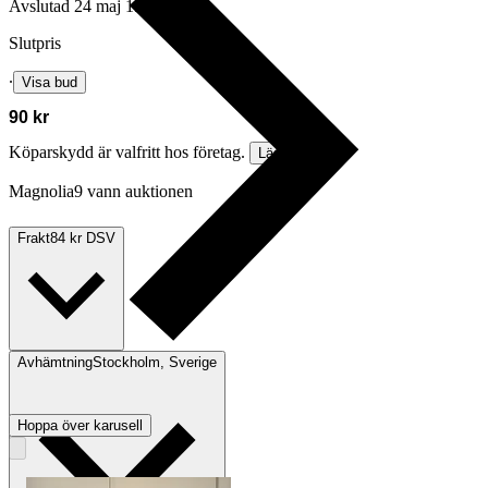
Avslutad
24 maj 19:29
Slutpris
∙
Visa bud
90 kr
Köparskydd är valfritt hos företag.
Läs mer
Magnolia9 vann auktionen
Frakt
84 kr DSV
Avhämtning
Stockholm, Sverige
Hoppa över karusell