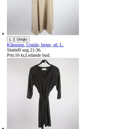
|
L
Uniqlo
Klänning, Uniqlo, beige, stl. L.
Sluttid
9 aug 21:36
.
Pris:
16 kr
,
Ledande bud
.