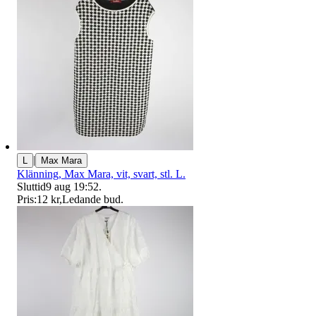
|
L
Max Mara
Klänning, Max Mara, vit, svart, stl. L.
Sluttid
9 aug 19:52
.
Pris:
12 kr
,
Ledande bud
.