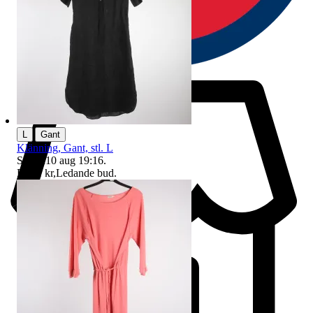
|
L
Gant
Klänning, Gant, stl. L
Sluttid
10 aug 19:16
.
Pris:
1 kr
,
Ledande bud
.