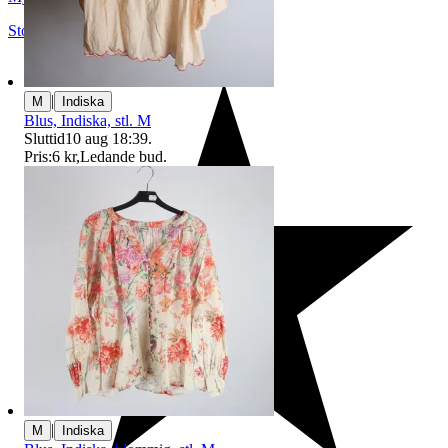
Stockholm
,
Sverige
|
M
Indiska
Blus, Indiska, stl. M
Sluttid
10 aug 18:39
.
Pris:
6 kr
,
Ledande bud
.
|
M
Indiska