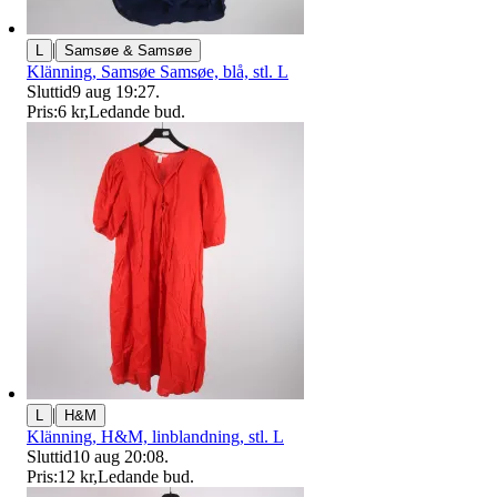
|
L
Samsøe & Samsøe
Klänning, Samsøe Samsøe, blå, stl. L
Sluttid
9 aug 19:27
.
Pris:
6 kr
,
Ledande bud
.
|
L
H&M
Klänning, H&M, linblandning, stl. L
Sluttid
10 aug 20:08
.
Pris:
12 kr
,
Ledande bud
.