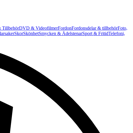
 Tillbehör
DVD & Videofilmer
Fordon
Fordonsdelar & tillbehör
Foto,
arsaker
Skor
Skönhet
Smycken & Ädelstenar
Sport & Fritid
Telefoni,