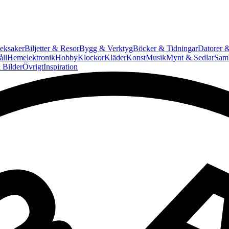
eksaker
Biljetter & Resor
Bygg & Verktyg
Böcker & Tidningar
Datorer &
ll
Hemelektronik
Hobby
Klockor
Kläder
Konst
Musik
Mynt & Sedlar
Saml
 Bilder
Övrigt
Inspiration