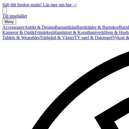
Sälj ditt fordon gratis! Läs mer om hur ->
Till innehållet
Meny
Accessoarer
Antikt & Design
Barnartiklar
Barnkläder & Barnskor
Barnl
Kameror & Optik
Frimärken
Handgjort & Konsthantverk
Hem & Hushå
Tablets & Wearables
Trädgård & Växter
TV-spel & Datorspel
Vykort &