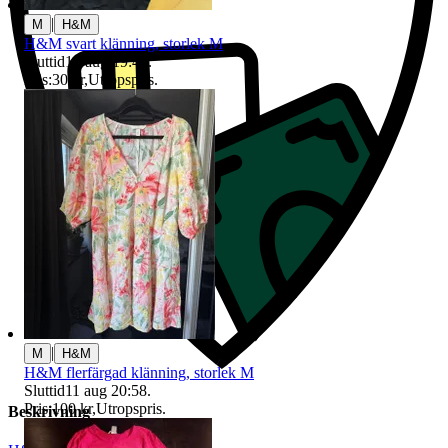
|
M
H&M
H&M svart klänning, storlek M
Sluttid
16 aug 19:42
.
Pris:
30 kr
,
Utropspris
.
|
M
H&M
H&M flerfärgad klänning, storlek M
Sluttid
11 aug 20:58
.
Pris:
100 kr
,
Utropspris
.
Beskrivning