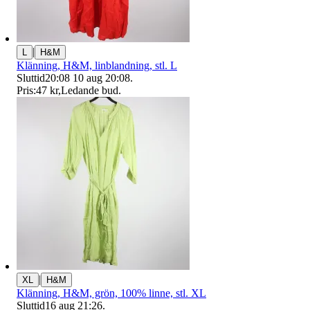
|
L
H&M
Klänning, H&M, linblandning, stl. L
Sluttid
20:08
10 aug 20:08
.
Pris:
47 kr
,
Ledande bud
.
|
XL
H&M
Klänning, H&M, grön, 100% linne, stl. XL
Sluttid
16 aug 21:26
.