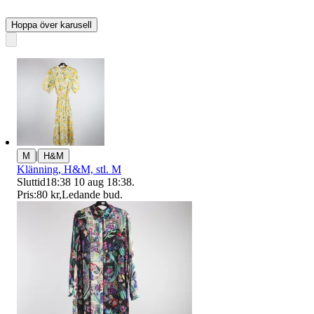
Hoppa över karusell
|
M
H&M
Klänning, H&M, stl. M
Sluttid
18:38
10 aug 18:38
.
Pris:
80 kr
,
Ledande bud
.