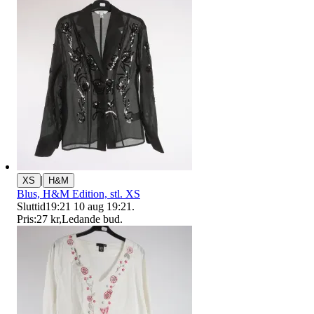
|
XS
H&M
Blus, H&M Edition, stl. XS
Sluttid
19:21
10 aug 19:21
.
Pris:
27 kr
,
Ledande bud
.