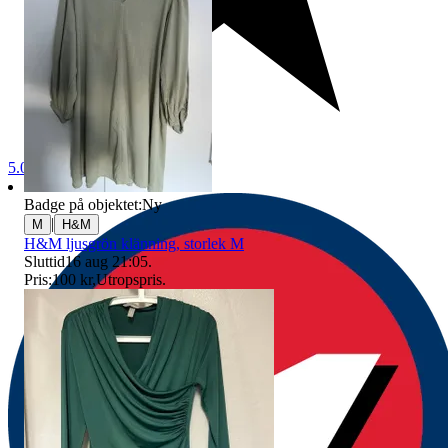
5.0
Badge på objektet:
Ny
|
M
H&M
H&M ljusgrön klänning, storlek M
Sluttid
16 aug 21:05
.
Pris:
100 kr
,
Utropspris
.