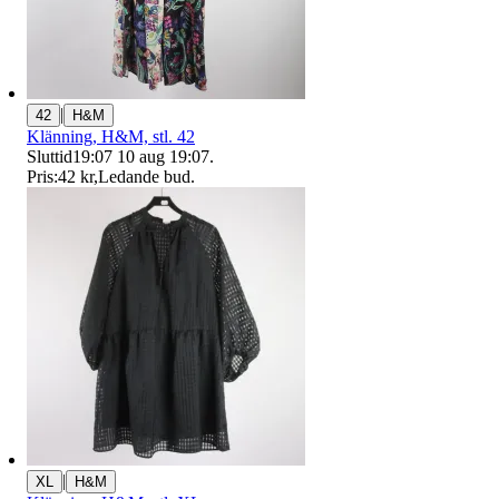
|
42
H&M
Klänning, H&M, stl. 42
Sluttid
19:07
10 aug 19:07
.
Pris:
42 kr
,
Ledande bud
.
|
XL
H&M