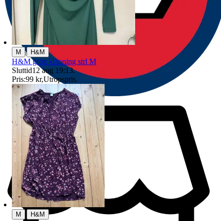
|
M
H&M
H&M grön klänning strl M
Sluttid
12 aug 19:13
.
Pris:
99 kr
,
Utropspris
.
|
M
H&M