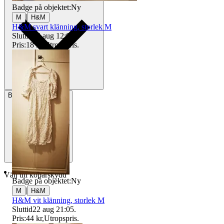
Badge på objektet:
Ny
|
M
H&M
H&M svart klänning, storlek M
Sluttid
15 aug 12:00
.
Pris:
18 kr
,
Utropspris
.
Betalning
Via Tradera
Välj till köparskydd
Badge på objektet:
Ny
|
M
H&M
H&M vit klänning, storlek M
Sluttid
22 aug 21:05
.
Pris:
44 kr
,
Utropspris
.