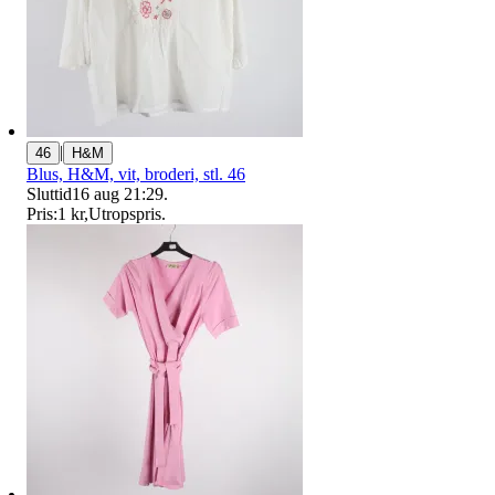
|
46
H&M
Blus, H&M, vit, broderi, stl. 46
Sluttid
16 aug 21:29
.
Pris:
1 kr
,
Utropspris
.