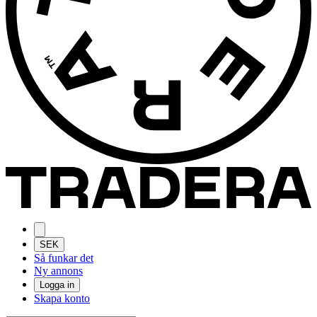
SEK
Så funkar det
Ny annons
Logga in
Skapa konto