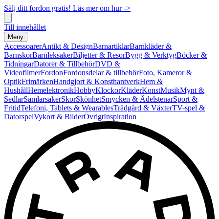
Sälj ditt fordon gratis! Läs mer om hur ->
Till innehållet
Meny
Accessoarer
Antikt & Design
Barnartiklar
Barnkläder &
Barnskor
Barnleksaker
Biljetter & Resor
Bygg & Verktyg
Böcker &
Tidningar
Datorer & Tillbehör
DVD &
Videofilmer
Fordon
Fordonsdelar & tillbehör
Foto, Kameror &
Optik
Frimärken
Handgjort & Konsthantverk
Hem &
Hushåll
Hemelektronik
Hobby
Klockor
Kläder
Konst
Musik
Mynt &
Sedlar
Samlarsaker
Skor
Skönhet
Smycken & Ädelstenar
Sport &
Fritid
Telefoni, Tablets & Wearables
Trädgård & Växter
TV-spel &
Datorspel
Vykort & Bilder
Övrigt
Inspiration