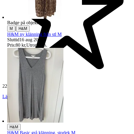
Badge på objektet:
Ny
|
M
H&M
H&M ny klänning från stl M
Sluttid
16 aug 20:32
.
Pris:
80 kr
,
Utropspris
.
229 699 omdömen
Läs omdömen
Följ
H&M
H&M Basic grå klänning, storlek M