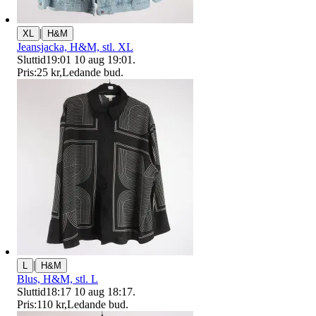
|
XL
H&M
Jeansjacka, H&M, stl. XL
Sluttid
19:01
10 aug 19:01
.
Pris:
25 kr
,
Ledande bud
.
|
L
H&M
Blus, H&M, stl. L
Sluttid
18:17
10 aug 18:17
.
Pris:
110 kr
,
Ledande bud
.