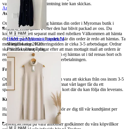
varor märkta endast avhämtning inte kan skickas.
Anmäl
Sälj liknande
Avhämtning
Om du väljer avhämtning hämtas din order i Myrornas butik i
Ropsten, Kolargatan 2 efter den har blivit packad av oss. Du
|
M
H&M
kommer att få ett separat mail med rubriken Välkommen att hämta
H&M svart klänning, storlek M
din order på Myrorna i Ropsten! när din order är redo att hämtas. Ta
Sluttid
14 aug 20:20
.
med legitimation. Hanteringstiden är cirka 3-5 arbetsdagar. Ordrar
Pris:
25 kr
,
Utropspris
.
ska hämtas senast 7 dagar efter att man mottagit mail att ordern är
redo för avhämtning. Ordrar som ej hämtas ut i tid rensas bort och
en avgift på 84 kr dras av från återbetalningen.
Frakt
Om du har valt frakt kommer din vara att skickas från oss inom 3-5
arbetsdagar. När din vara har lämnat vårt lager får du ett
spårningsnummer av DSV inom kort där du kan följa din leverans.
Kundservice
Har du frågor eller funderingar hör av dig till vår kundtjänst per
mail:
webbshop@myrorna.se
.
Genom att buda på våra annonser godkänner du våra köpvillkor
|
M
H&M