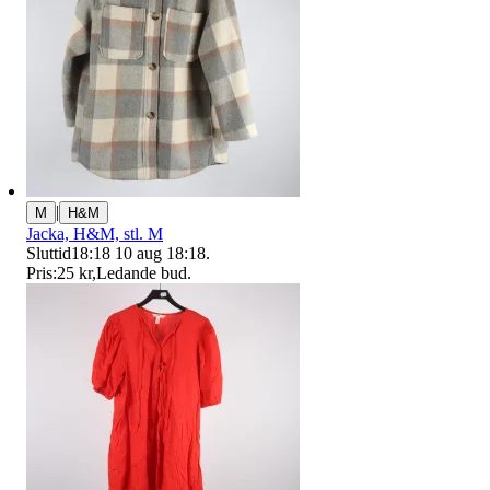
|
M
H&M
Jacka, H&M, stl. M
Sluttid
18:18
10 aug 18:18
.
Pris:
25 kr
,
Ledande bud
.