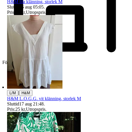
H&M lila klänning, storlek M
Sluttid
15 aug 05:05
.
Pris:
85 kr
,
Utropspris
.
Företag
|
L/M
H&M
H&M L.O.G.G. vit klänning, storlek M
Sluttid
17 aug 21:48
.
Pris:
25 kr
,
Utropspris
.