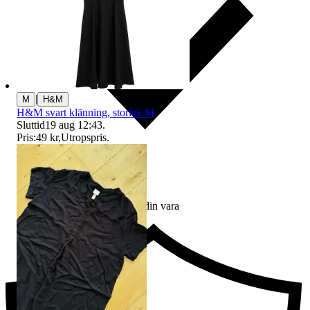
|
M
H&M
H&M svart klänning, storlek M
Sluttid
19 aug 12:43
.
Pris:
49 kr
,
Utropspris
.
Ersättning om du inte får din vara