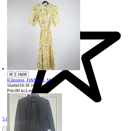
|
M
H&M
Klänning, H&M, stl. M
Sluttid
18:38
10 aug 18:38
.
Pris:
80 kr
,
Ledande bud
.
5.0