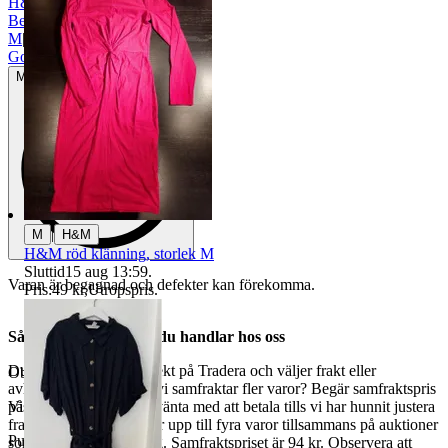
H&M
|
Beige
|
M
|
Gott använt skick
Mindre tecken på användning
|
M
H&M
H&M röd klänning, storlek M
Sluttid
15 aug 13:59
.
Varan är begagnad och defekter kan förekomma.
Pris:
49 kr
,
Utropspris
.
Så här går det till när du handlar hos oss
Du betalar din order direkt på Tradera och väljer frakt eller
Objektnr
731 755 892
avhämtning. Vill du att vi samfraktar fler varor? Begär samfraktspris
på din Traderasida och vänta med att betala tills vi har hunnit justera
Visningar
119
fraktpriset. Vi samfraktar upp till fyra varor tillsammans på auktioner
Publicerad
15 maj 19:37
som avslutas samma dag. Samfraktspriset är 94 kr. Observera att