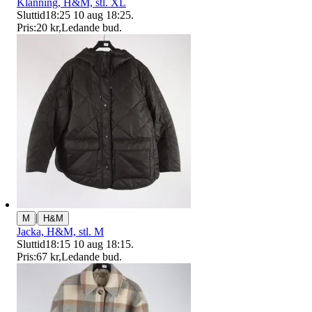
Klänning, H&M, stl. XL
Sluttid
18:25
10 aug 18:25
.
Pris:
20 kr
,
Ledande bud
.
|
M
H&M
Jacka, H&M, stl. M
Sluttid
18:15
10 aug 18:15
.
Pris:
67 kr
,
Ledande bud
.