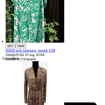
|
M/S
H&M
H&M grön klänning, storlek S/M
Sluttid
20:04
10 aug 20:04
.
Toppsäljare
Pris:
95 kr
,
Utropspris
.