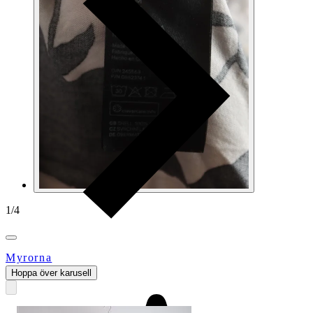
1
/
4
Myrorna
Hoppa över karusell