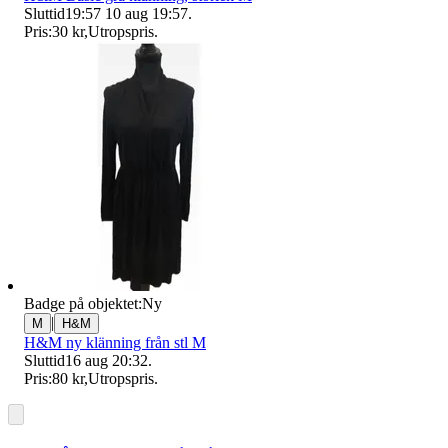
Sluttid
19:57
10 aug 19:57
.
Pris:
30 kr
,
Utropspris
.
Badge på objektet:
Ny
|
M
H&M
H&M ny klänning från stl M
Sluttid
16 aug 20:32
.
Pris:
80 kr
,
Utropspris
.