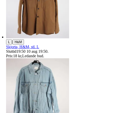
|
L
H&M
Skjorta, H&M, stl. L
Sluttid
19:50
10 aug 19:50
.
Pris:
18 kr
,
Ledande bud
.