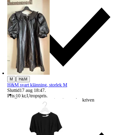
|
M
H&M
H&M svart klänning, storlek M
Sluttid
17 aug 18:47
.
Pris:
10 kr
,
Utropspris
.
Ersättning om varan inte är som beskriven