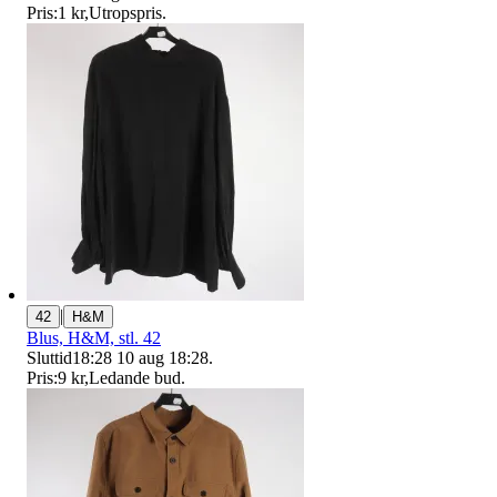
Pris:
1 kr
,
Utropspris
.
|
42
H&M
Blus, H&M, stl. 42
Sluttid
18:28
10 aug 18:28
.
Pris:
9 kr
,
Ledande bud
.