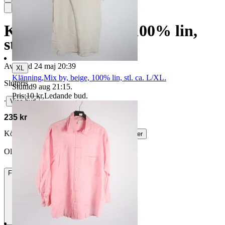
Klänning, Gossip, 100% lin,
stl. L
Avslutad
24 maj 20:39
XL
Klänning,Mix by, beige, 100% lin, stl. ca. L/XL.
Slutpris
Sluttid
9 aug 21:15
.
Pris:
10 kr
,
Ledande bud
.
∙
Visa bud
235 kr
Köparskydd är valfritt hos företag.
Läs mer
Ollietreasures181 vann auktionen
Frakt
84 kr DSV