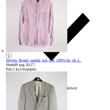
L
Skjorta, Boggi, randig, grå, röd, 100% lin, stl. L.
Sluttid
9 aug 20:27
.
Pris:
1 kr
,
Utropspris
.
Ersättning om varan inte är som beskriven