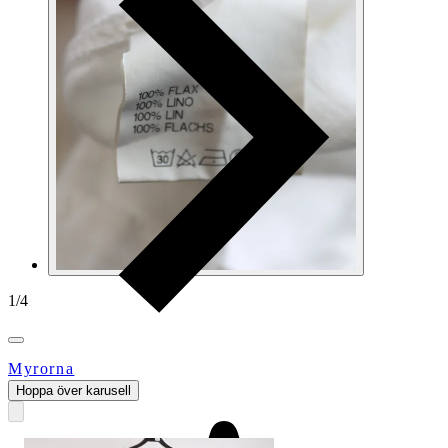
1
/
4
Myrorna
Hoppa över karusell