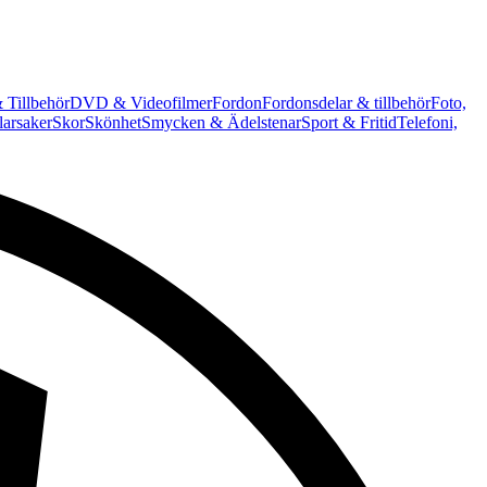
 Tillbehör
DVD & Videofilmer
Fordon
Fordonsdelar & tillbehör
Foto,
arsaker
Skor
Skönhet
Smycken & Ädelstenar
Sport & Fritid
Telefoni,