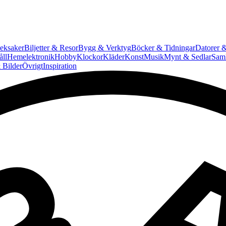
eksaker
Biljetter & Resor
Bygg & Verktyg
Böcker & Tidningar
Datorer &
ll
Hemelektronik
Hobby
Klockor
Kläder
Konst
Musik
Mynt & Sedlar
Saml
 Bilder
Övrigt
Inspiration