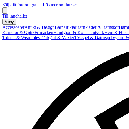
Sälj ditt fordon gratis! Läs mer om hur ->
Till innehållet
Meny
Accessoarer
Antikt & Design
Barnartiklar
Barnkläder & Barnskor
Barnl
Kameror & Optik
Frimärken
Handgjort & Konsthantverk
Hem & Hushå
Tablets & Wearables
Trädgård & Växter
TV-spel & Datorspel
Vykort &