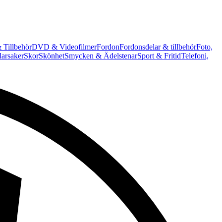
 Tillbehör
DVD & Videofilmer
Fordon
Fordonsdelar & tillbehör
Foto,
arsaker
Skor
Skönhet
Smycken & Ädelstenar
Sport & Fritid
Telefoni,