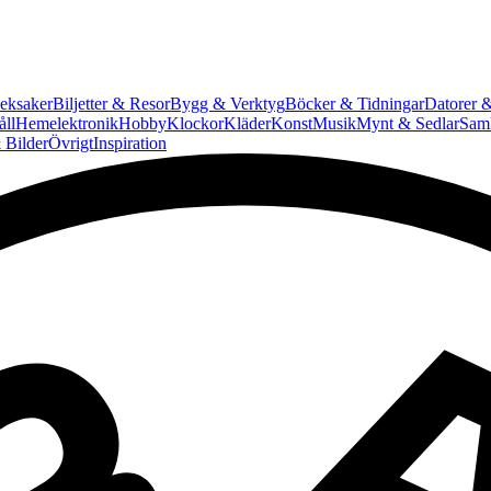
eksaker
Biljetter & Resor
Bygg & Verktyg
Böcker & Tidningar
Datorer &
ll
Hemelektronik
Hobby
Klockor
Kläder
Konst
Musik
Mynt & Sedlar
Saml
 Bilder
Övrigt
Inspiration