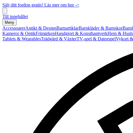
Sälj ditt fordon gratis! Läs mer om hur ->
Till innehållet
Meny
Accessoarer
Antikt & Design
Barnartiklar
Barnkläder & Barnskor
Barnl
Kameror & Optik
Frimärken
Handgjort & Konsthantverk
Hem & Hushå
Tablets & Wearables
Trädgård & Växter
TV-spel & Datorspel
Vykort &