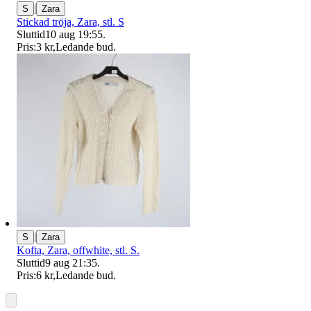
|
S
Zara
Stickad tröja, Zara, stl. S
Sluttid
10 aug 19:55
.
Pris:
3 kr
,
Ledande bud
.
|
S
Zara
Kofta, Zara, offwhite, stl. S.
Sluttid
9 aug 21:35
.
Pris:
6 kr
,
Ledande bud
.