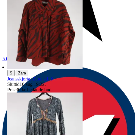
5.0
|
S
Zara
Jeansskjorta, Zara, stl. S
Sluttid
10 aug 19:22
.
Pris:
30 kr
,
Ledande bud
.