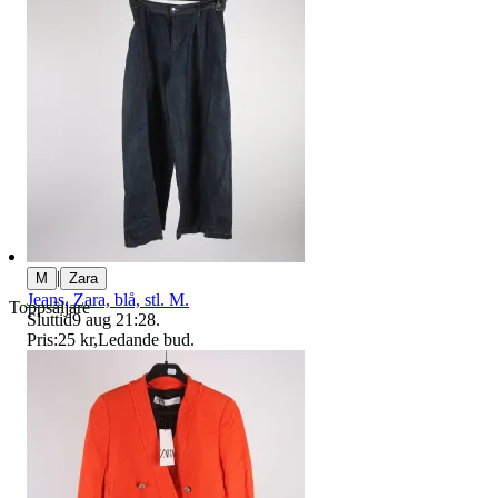
|
M
Zara
Jeans, Zara, blå, stl. M.
Toppsäljare
Sluttid
9 aug 21:28
.
Pris:
25 kr
,
Ledande bud
.