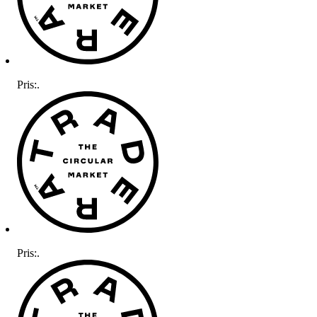
Pris:
.
Pris:
.