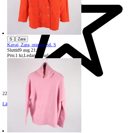
|
S
Zara
Kavaj, Zara, orange, stl. S
Sluttid
9 aug 21:51
.
Pris:
1 kr
,
Ledande bud
.
229 538 omdömen
Läs omdömen
Följ