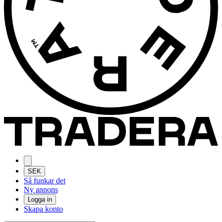
SEK
Så funkar det
Ny annons
Logga in
Skapa konto