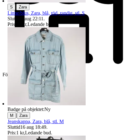
|
S
Zara
Linne/blus, Zara, blå, röd, randig, stl. S
Sluttid
9 aug 22:11
.
Pris:
60 kr
,
Ledande bud
.
Företag
Badge på objektet:
Ny
|
M
Zara
Jeanskappa, Zara, blå, stl. M
Sluttid
16 aug 18:49
.
Pris:
1 kr
,
Ledande bud
.