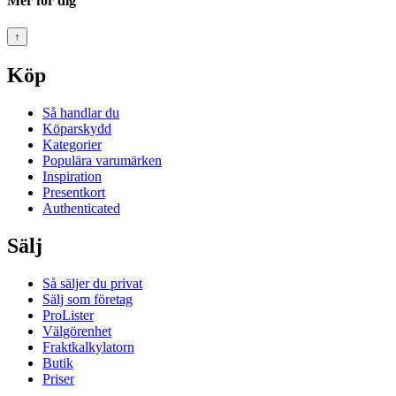
Mer för dig
↑
Köp
Så handlar du
Köparskydd
Kategorier
Populära varumärken
Inspiration
Presentkort
Authenticated
Sälj
Så säljer du privat
Sälj som företag
ProLister
Välgörenhet
Fraktkalkylatorn
Butik
Priser