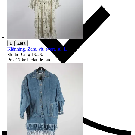
|
L
Zara
Klänning, Zara, vit, svart, stl. L
Sluttid
9 aug 19:29
.
Pris:
17 kr
,
Ledande bud
.
Ersättning om du inte får din vara