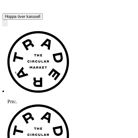
Hoppa över karusell
Pris:
.