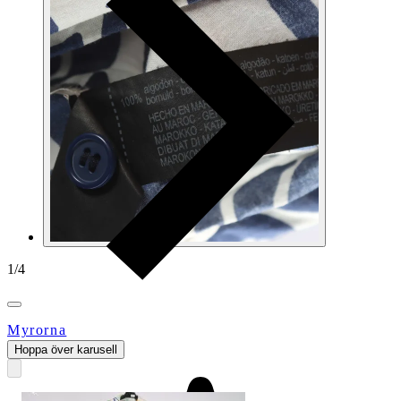
1
/
4
Myrorna
Hoppa över karusell