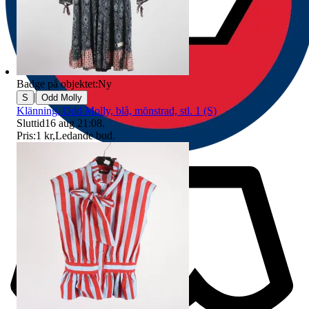
Badge på objektet:
Ny
|
S
Odd Molly
Klänning, Odd Molly, blå, mönstrad, stl. 1 (S)
Sluttid
16 aug 21:08
.
Pris:
1 kr
,
Ledande bud
.