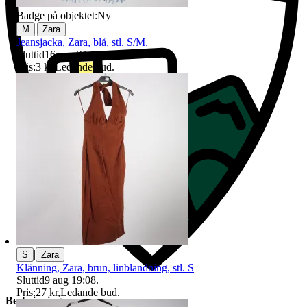
Badge på objektet:
Ny
|
M
Zara
Jeansjacka, Zara, blå, stl. S/M.
Sluttid
16 aug 21:52
.
Pris:
3 kr
,
Ledande bud
.
|
S
Zara
Klänning, Zara, brun, linblandning, stl. S
Sluttid
9 aug 19:08
.
Pris:
27 kr
,
Ledande bud
.
Beskrivning