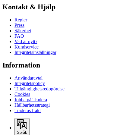
Kontakt & Hjälp
Regler
Press
Säkerhet
FAQ
Vad är nytt?
Kundservice
Integritetsinställningar
Information
Användaravtal
Integritetspolicy
Tillgänglighetsredogörelse
Cookies
Jobba på Tradera
Hållbarhetsstrategi
Traderas frakt
Språk