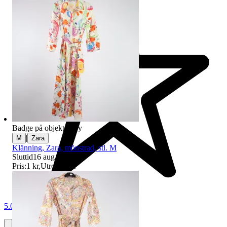
Badge på objektet:
Ny
|
M
Zara
Klänning, Zara, mönstrad, stl. M
Sluttid
16 aug 22:01
.
Pris:
1 kr
,
Utropspris
.
5.0