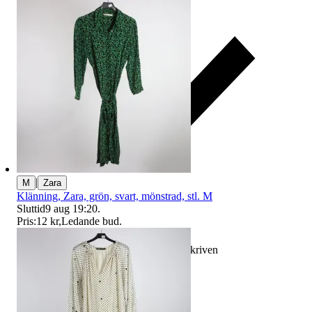
|
M
Zara
Klänning, Zara, grön, svart, mönstrad, stl. M
Sluttid
9 aug 19:20
.
Pris:
12 kr
,
Ledande bud
.
Ersättning om varan inte är som beskriven