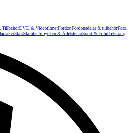
 Tillbehör
DVD & Videofilmer
Fordon
Fordonsdelar & tillbehör
Foto,
arsaker
Skor
Skönhet
Smycken & Ädelstenar
Sport & Fritid
Telefoni,