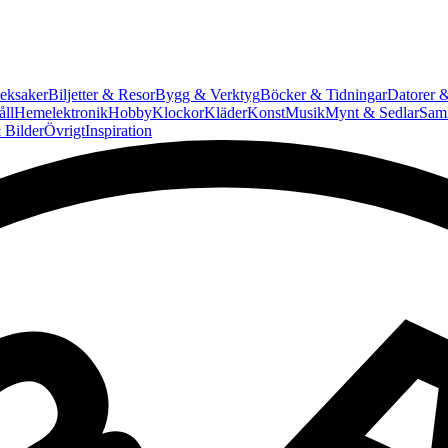
eksaker
Biljetter & Resor
Bygg & Verktyg
Böcker & Tidningar
Datorer &
ll
Hemelektronik
Hobby
Klockor
Kläder
Konst
Musik
Mynt & Sedlar
Saml
 Bilder
Övrigt
Inspiration