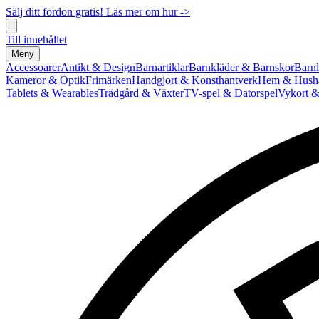
Sälj ditt fordon gratis! Läs mer om hur ->
Till innehållet
Meny
Accessoarer
Antikt & Design
Barnartiklar
Barnkläder & Barnskor
Barnl
Kameror & Optik
Frimärken
Handgjort & Konsthantverk
Hem & Hushå
Tablets & Wearables
Trädgård & Växter
TV-spel & Datorspel
Vykort &