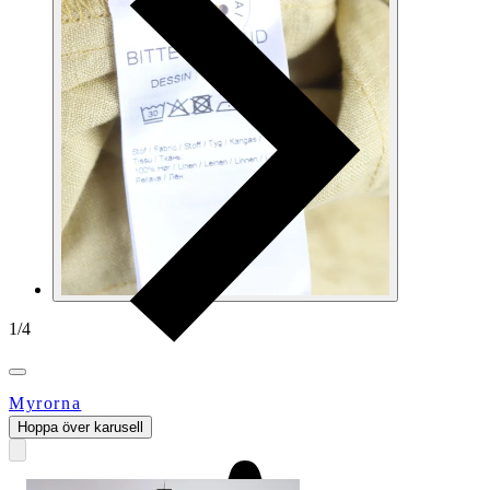
1
/
4
Myrorna
Hoppa över karusell