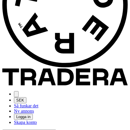
SEK
Så funkar det
Ny annons
Logga in
Skapa konto