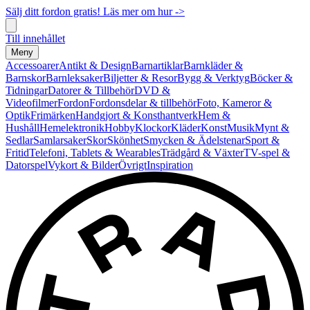
Sälj ditt fordon gratis! Läs mer om hur ->
Till innehållet
Meny
Accessoarer
Antikt & Design
Barnartiklar
Barnkläder &
Barnskor
Barnleksaker
Biljetter & Resor
Bygg & Verktyg
Böcker &
Tidningar
Datorer & Tillbehör
DVD &
Videofilmer
Fordon
Fordonsdelar & tillbehör
Foto, Kameror &
Optik
Frimärken
Handgjort & Konsthantverk
Hem &
Hushåll
Hemelektronik
Hobby
Klockor
Kläder
Konst
Musik
Mynt &
Sedlar
Samlarsaker
Skor
Skönhet
Smycken & Ädelstenar
Sport &
Fritid
Telefoni, Tablets & Wearables
Trädgård & Växter
TV-spel &
Datorspel
Vykort & Bilder
Övrigt
Inspiration