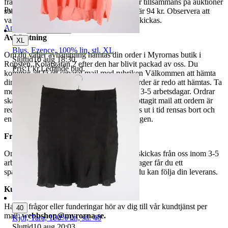
fraktpriset. Vi samfraktar upp till fyra varor tillsammans på auktioner
Publicerad
29 maj 20:42
som avslutas samma dag. Samfraktspriset är 94 kr. Observera att
varor märkta endast avhämtning inte kan skickas.
Anmäl
Sälj liknande
Avhämtning
XL
Blus, Ezence, 100% lin, stl. XL
Om du väljer avhämtning hämtas din order i Myrornas butik i
Sluttid
10 aug 18:30
.
Ropsten, Kolargatan 2 efter den har blivit packad av oss. Du
Pris:
1 kr
,
Ledande bud
.
kommer att få ett separat mail med rubriken Välkommen att hämta
din order på Myrorna i Ropsten! när din order är redo att hämtas. Ta
med legitimation. Hanteringstiden är cirka 3-5 arbetsdagar. Ordrar
ska hämtas senast 7 dagar efter att man mottagit mail att ordern är
redo för avhämtning. Ordrar som ej hämtas ut i tid rensas bort och
en avgift på 84 kr dras av från återbetalningen.
Frakt
Om du har valt frakt kommer din vara att skickas från oss inom 3-5
arbetsdagar. När din vara har lämnat vårt lager får du ett
spårningsnummer av DSV inom kort där du kan följa din leverans.
Kundservice
Har du frågor eller funderingar hör av dig till vår kundtjänst per
40
mail:
webbshop@myrorna.se
.
Kjol, Tara, 100% lin, stl. 40
Sluttid
10 aug 20:03
.