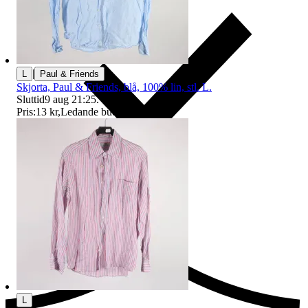
|
L
Paul & Friends
Skjorta, Paul & Friends, blå, 100% lin, stl. L.
Sluttid
9 aug 21:25
.
Pris:
13 kr
,
Ledande bud
.
Ersättning om du inte får din vara
L