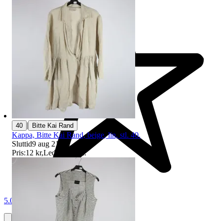
|
40
Bitte Kai Rand
Kappa, Bitte Kai Rand, beige, lin, stl. 40.
Sluttid
9 aug 21:41
.
Pris:
12 kr
,
Ledande bud
.
5.0