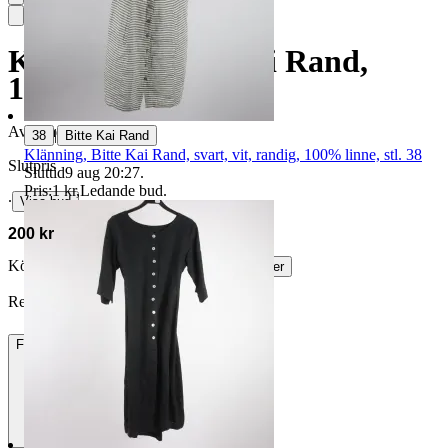
Klänning, Bitte Kai Rand,
100% lin, stl. L
Avslutad
7 jun 20:42
|
38
Bitte Kai Rand
Klänning, Bitte Kai Rand, svart, vit, randig, 100% linne, stl. 38
Slutpris
Sluttid
9 aug 20:27
.
Pris:
1 kr
,
Ledande bud
.
∙
Visa bud
200 kr
Köparskydd är valfritt hos företag.
Läs mer
RebeccaRuthstrom vann auktionen
Frakt
84 kr DSV