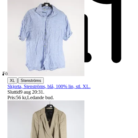
Företag
|
XL
Stenströms
Skjorta, Stenströms, blå, 100% lin, stl. XL.
Sluttid
9 aug 20:31
.
Pris:
56 kr
,
Ledande bud
.