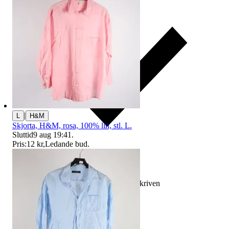
|
L
H&M
Skjorta, H&M, rosa, 100% lin, stl. L.
Sluttid
9 aug 19:41
.
Pris:
12 kr
,
Ledande bud
.
Ersättning om varan inte är som beskriven