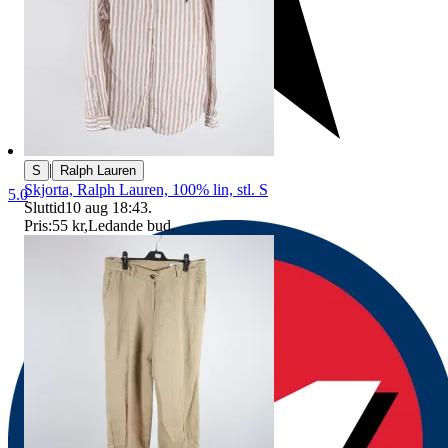
|
S
Ralph Lauren
Skjorta, Ralph Lauren, 100% lin, stl. S
5.0
Sluttid
10 aug 18:43
.
Pris:
55 kr
,
Ledande bud
.