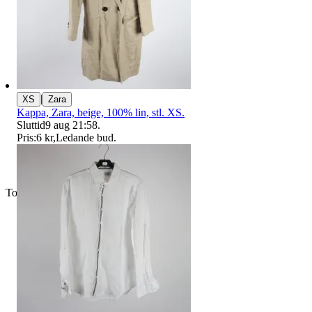
|
XS
Zara
Kappa, Zara, beige, 100% lin, stl. XS.
Sluttid
9 aug 21:58
.
Pris:
6 kr
,
Ledande bud
.
Toppsäljare