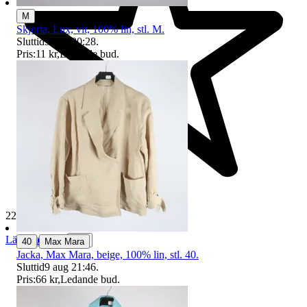
M
Skjorta, Lux, vit, 100% lin, stl. M.
Sluttid
9 aug 20:28
.
Pris:
11 kr
,
Ledande bud
.
229 348 omdömen
Läs omdömen
|
Följ
40
Max Mara
Jacka, Max Mara, beige, 100% lin, stl. 40.
Sluttid
9 aug 21:46
.
Pris:
66 kr
,
Ledande bud
.