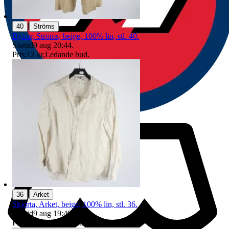
|
40
Ströms
Byxor, Ströms, beige, 100% lin, stl. 40.
Sluttid
9 aug 20:44
.
Pris:
12 kr
,
Ledande bud
.
|
36
Arket
Skjorta, Arket, beige, 100% lin, stl. 36.
Sluttid
9 aug 19:49
.
Pris:
9 kr
,
Ledande bud
.