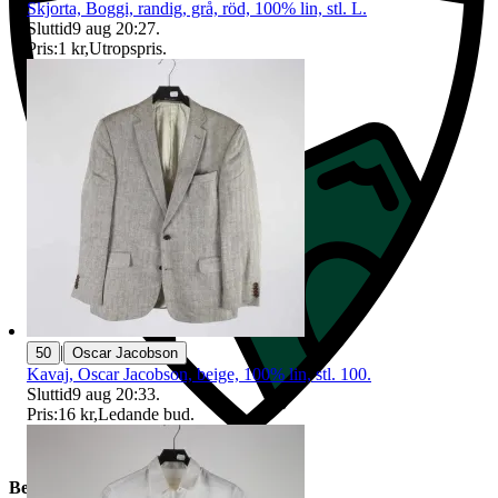
Skjorta, Boggi, randig, grå, röd, 100% lin, stl. L.
Sluttid
9 aug 20:27
.
Pris:
1 kr
,
Utropspris
.
|
50
Oscar Jacobson
Kavaj, Oscar Jacobson, beige, 100% lin, stl. 100.
Sluttid
9 aug 20:33
.
Pris:
16 kr
,
Ledande bud
.
Beskrivning