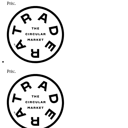
Pris:
.
Pris:
.