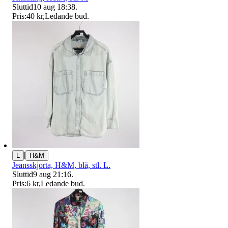
Sluttid
10 aug 18:38
.
Pris:
40 kr
,
Ledande bud
.
|
L
H&M
Jeansskjorta, H&M, blå, stl. L.
Sluttid
9 aug 21:16
.
Pris:
6 kr
,
Ledande bud
.