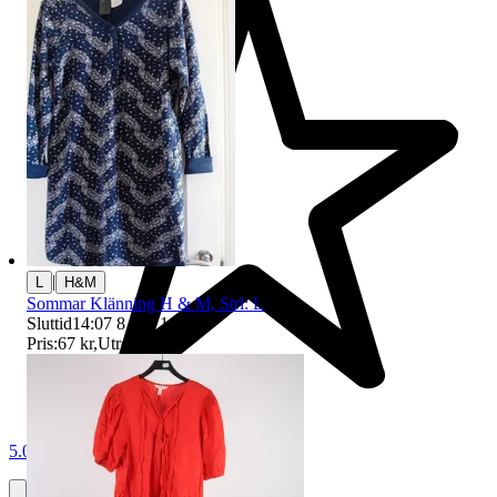
|
L
H&M
Sommar Klänning H & M, Strl: L
Sluttid
14:07
8 aug 14:07
.
Pris:
67 kr
,
Utropspris
.
5.0