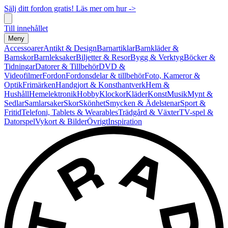
Sälj ditt fordon gratis! Läs mer om hur ->
Till innehållet
Meny
Accessoarer
Antikt & Design
Barnartiklar
Barnkläder &
Barnskor
Barnleksaker
Biljetter & Resor
Bygg & Verktyg
Böcker &
Tidningar
Datorer & Tillbehör
DVD &
Videofilmer
Fordon
Fordonsdelar & tillbehör
Foto, Kameror &
Optik
Frimärken
Handgjort & Konsthantverk
Hem &
Hushåll
Hemelektronik
Hobby
Klockor
Kläder
Konst
Musik
Mynt &
Sedlar
Samlarsaker
Skor
Skönhet
Smycken & Ädelstenar
Sport &
Fritid
Telefoni, Tablets & Wearables
Trädgård & Växter
TV-spel &
Datorspel
Vykort & Bilder
Övrigt
Inspiration