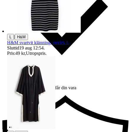
|
L
H&M
H&M svartvit klänning, storlek L
Sluttid
19 aug 12:54
.
Pris:
49 kr
,
Utropspris
.
Ersättning om du inte får din vara