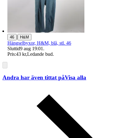
|
46
H&M
Hängselbyxor, H&M, blå, stl. 46
Sluttid
9 aug 19:01
.
Pris:
43 kr
,
Ledande bud
.
Andra har även tittat på
Visa alla