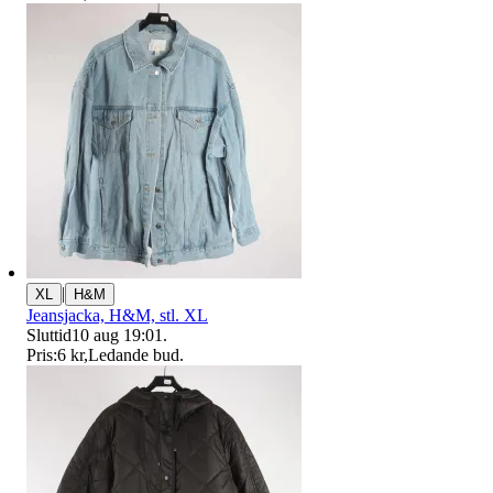
|
XL
H&M
Jeansjacka, H&M, stl. XL
Sluttid
10 aug 19:01
.
Pris:
6 kr
,
Ledande bud
.