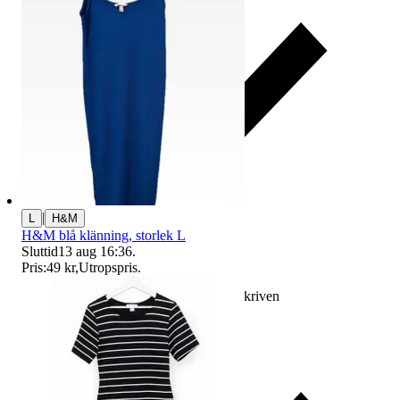
|
L
H&M
H&M blå klänning, storlek L
Sluttid
13 aug 16:36
.
Pris:
49 kr
,
Utropspris
.
Ersättning om varan inte är som beskriven