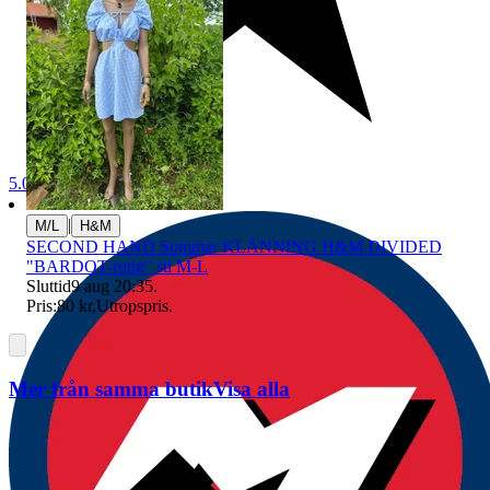
5.0
|
M/L
H&M
SECOND HAND Sommar KLÄNNING H&M DIVIDED
"BARDOT-rutig" stl M-L
Sluttid
9 aug 20:35
.
Pris:
80 kr
,
Utropspris
.
Mer från samma butik
Visa alla