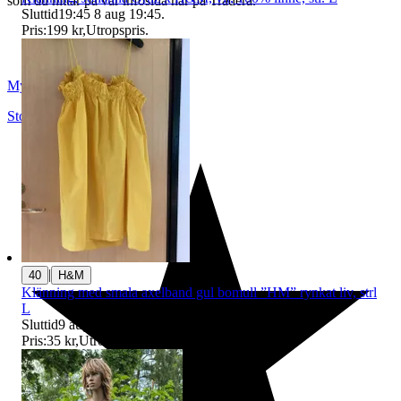
som du hittar på vår infosida här på Tradera.
Sluttid
19:45
8 aug 19:45
.
Pris:
199 kr
,
Utropspris
.
Myrorna
Stockholm
,
Sverige
|
40
H&M
Klänning med smala axelband gul bomull ”HM” rynkat liv, strl
L
Sluttid
9 aug 22:24
.
Pris:
35 kr
,
Utropspris
.