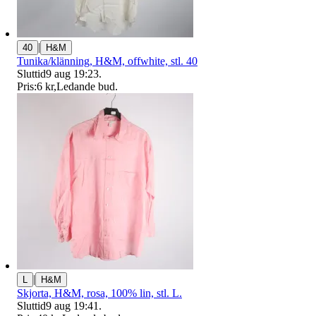
|
40
H&M
Tunika/klänning, H&M, offwhite, stl. 40
Sluttid
9 aug 19:23
.
Pris:
6 kr
,
Ledande bud
.
|
L
H&M
Skjorta, H&M, rosa, 100% lin, stl. L.
Sluttid
9 aug 19:41
.