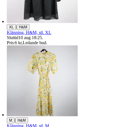
|
XL
H&M
Klänning, H&M, stl. XL
Sluttid
10 aug 18:25
.
Pris:
6 kr
,
Ledande bud
.
|
M
H&M
Klänning, H&M, stl. M