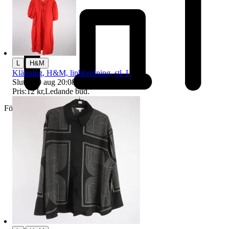
|
L
H&M
Klänning, H&M, linblandning, stl. L
Sluttid
10 aug 20:08
.
Pris:
12 kr
,
Ledande bud
.
Företag