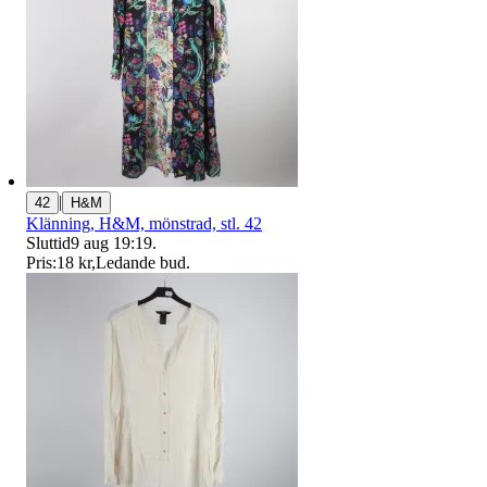
|
42
H&M
Klänning, H&M, mönstrad, stl. 42
Sluttid
9 aug 19:19
.
Pris:
18 kr
,
Ledande bud
.