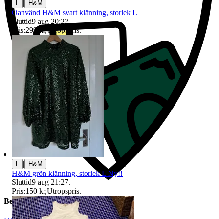
|
L
H&M
Oanvänd H&M svart klänning, storlek L
Sluttid
9 aug 20:22
.
Pris:
299 kr
,
Utropspris
.
|
L
H&M
H&M grön klänning, storlek L Ny!!
Sluttid
9 aug 21:27
.
Pris:
150 kr
,
Utropspris
.
Beskrivning