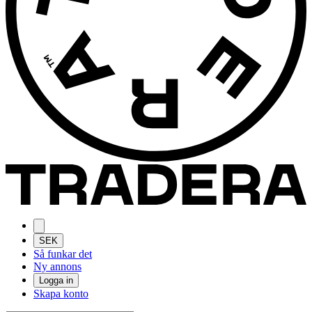
SEK
Så funkar det
Ny annons
Logga in
Skapa konto