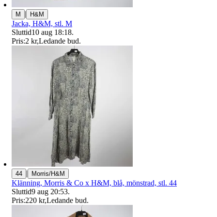
|
M
H&M
Jacka, H&M, stl. M
Sluttid
10 aug 18:18
.
Pris:
2 kr
,
Ledande bud
.
|
44
Morris/H&M
Klänning, Morris & Co x H&M, blå, mönstrad, stl. 44
Sluttid
9 aug 20:53
.
Pris:
220 kr
,
Ledande bud
.