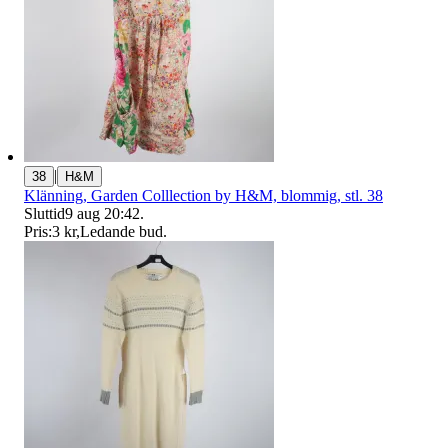
|
38
H&M
Klänning, Garden Colllection by H&M, blommig, stl. 38
Sluttid
9 aug 20:42
.
Pris:
3 kr
,
Ledande bud
.