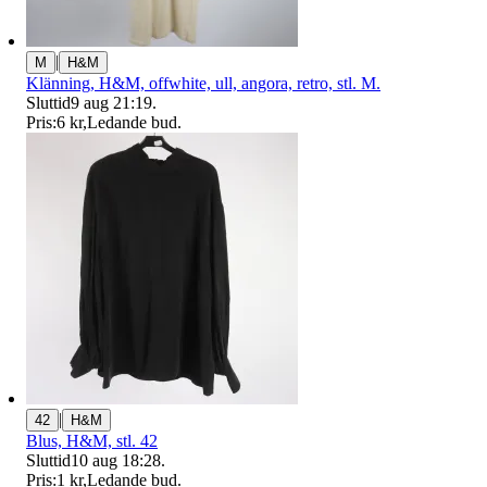
|
M
H&M
Klänning, H&M, offwhite, ull, angora, retro, stl. M.
Sluttid
9 aug 21:19
.
Pris:
6 kr
,
Ledande bud
.
|
42
H&M
Blus, H&M, stl. 42
Sluttid
10 aug 18:28
.
Pris:
1 kr
,
Ledande bud
.