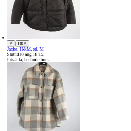
|
M
H&M
Jacka, H&M, stl. M
Sluttid
10 aug 18:15
.
Pris:
2 kr
,
Ledande bud
.