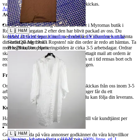
varor märkta endast avhämtning inte kan skickas.
Anmäl
Sälj liknande
Avhämtning
Om du väljer avhämtning hämtas din order i Myrornas butik i
|
L
H&M
Ropsten, Kolargatan 2 efter den har blivit packad av oss. Du
H&M Divided brun klänning, storlek L för stranden kanske
kommer att få ett separat mail med rubriken Välkommen att hämta
Sluttid
20 aug 19:40
.
din order på Myrorna i Ropsten! när din order är redo att hämtas. Ta
Pris:
79 kr
,
Utropspris
.
med legitimation. Hanteringstiden är cirka 3-5 arbetsdagar. Ordrar
ska hämtas senast 7 dagar efter att man mottagit mail att ordern är
redo för avhämtning. Ordrar som ej hämtas ut i tid rensas bort och
en avgift på 84 kr dras av från återbetalningen.
Frakt
Om du har valt frakt kommer din vara att skickas från oss inom 3-5
arbetsdagar. När din vara har lämnat vårt lager får du ett
spårningsnummer av DSV inom kort där du kan följa din leverans.
Kundservice
Har du frågor eller funderingar hör av dig till vår kundtjänst per
mail:
webbshop@myrorna.se
.
|
L
H&M
Genom att buda på våra annonser godkänner du våra köpvillkor
Klänning, Johanna Ortiz x H&M, vit, 100% linne, stl. L