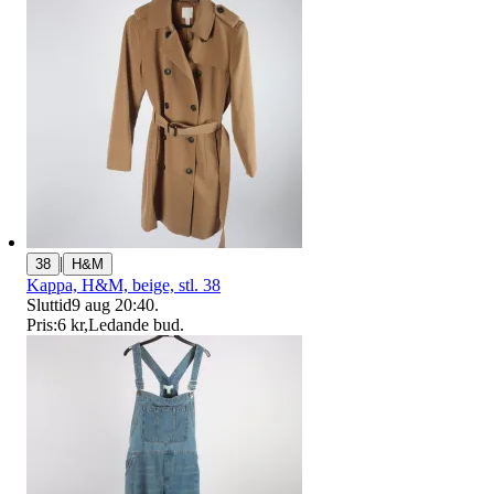
|
38
H&M
Kappa, H&M, beige, stl. 38
Sluttid
9 aug 20:40
.
Pris:
6 kr
,
Ledande bud
.