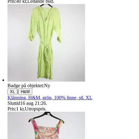
Pris:
40 kr
,
Ledande bud
.
Badge på objektet:
Ny
|
XL
H&M
Klänning, H&M, grön, 100% linne, stl. XL
Sluttid
16 aug 21:26
.
Pris:
1 kr
,
Utropspris
.