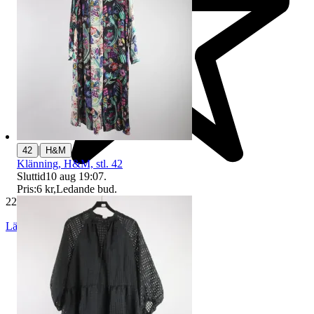
|
42
H&M
Klänning, H&M, stl. 42
Sluttid
10 aug 19:07
.
Pris:
6 kr
,
Ledande bud
.
229 557 omdömen
Läs omdömen
Följ