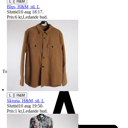
|
L
H&M
Blus, H&M, stl. L
Sluttid
10 aug 18:17
.
Pris:
6 kr
,
Ledande bud
.
Toppsäljare
|
L
H&M
Skjorta, H&M, stl. L
Sluttid
10 aug 19:50
.
Pris:
1 kr
,
Ledande bud
.