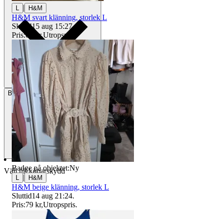
|
L
H&M
H&M svart klänning, storlek L
Sluttid
15 aug 15:27
.
Pris:
65 kr
,
Utropspris
.
Betalning
Via Tradera
Badge på objektet:
Ny
Välj till köparskydd
|
L
H&M
H&M beige klänning, storlek L
Sluttid
14 aug 21:24
.
Pris:
79 kr
,
Utropspris
.