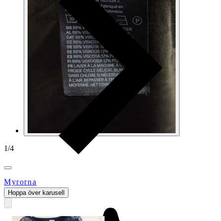
1
/
4
Myrorna
Hoppa över karusell