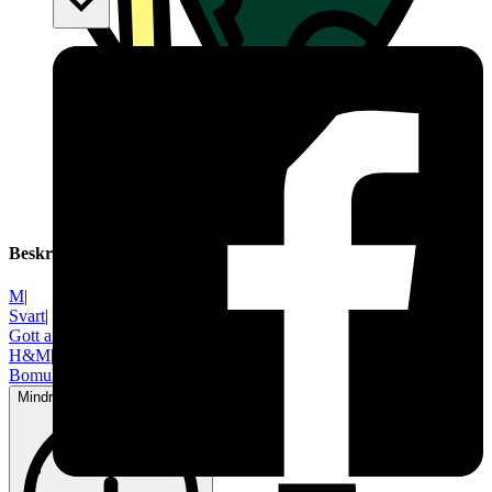
Beskrivning
M
|
Svart
|
Gott använt skick
|
H&M
|
Bomull
Mindre tecken på användning