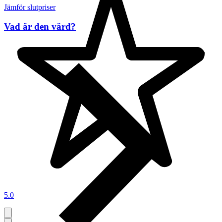
Jämför slutpriser
Vad är den värd?
5.0