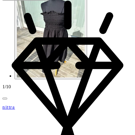
1
/
10
nittra