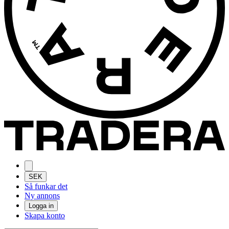
SEK
Så funkar det
Ny annons
Logga in
Skapa konto