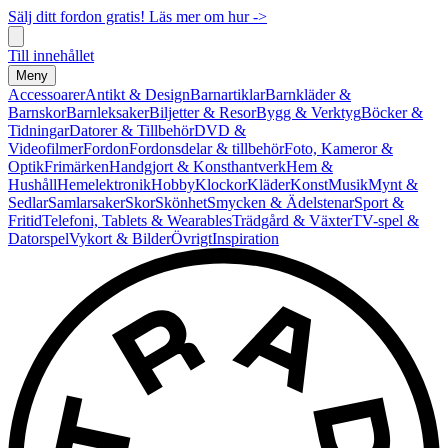
Sälj ditt fordon gratis! Läs mer om hur ->
Till innehållet
Meny
Accessoarer
Antikt & Design
Barnartiklar
Barnkläder &
Barnskor
Barnleksaker
Biljetter & Resor
Bygg & Verktyg
Böcker &
Tidningar
Datorer & Tillbehör
DVD &
Videofilmer
Fordon
Fordonsdelar & tillbehör
Foto, Kameror &
Optik
Frimärken
Handgjort & Konsthantverk
Hem &
Hushåll
Hemelektronik
Hobby
Klockor
Kläder
Konst
Musik
Mynt &
Sedlar
Samlarsaker
Skor
Skönhet
Smycken & Ädelstenar
Sport &
Fritid
Telefoni, Tablets & Wearables
Trädgård & Växter
TV-spel &
Datorspel
Vykort & Bilder
Övrigt
Inspiration