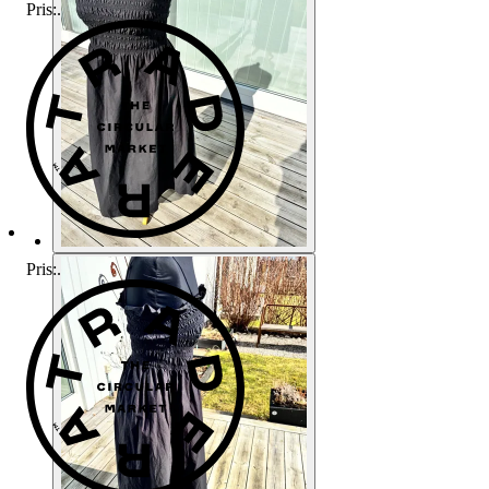
Pris:
.
Pris:
.