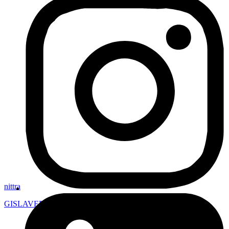
nittra
GISLAVED
,
Sverige