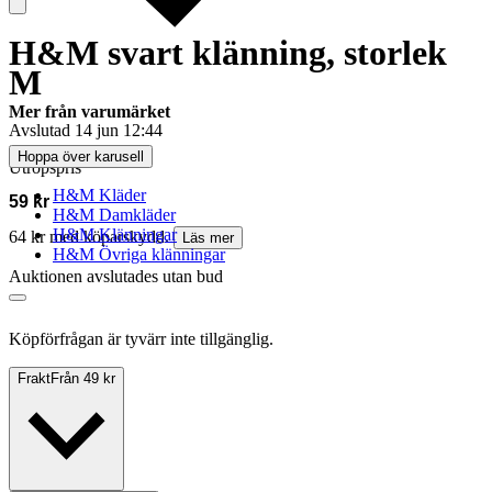
H&M svart klänning, storlek
M
Mer från varumärket
Avslutad
14 jun 12:44
Hoppa över karusell
Utropspris
H&M Kläder
59 kr
H&M Damkläder
H&M Klänningar
64 kr med köparskydd.
Läs mer
H&M Övriga klänningar
Auktionen avslutades utan bud
Köpförfrågan är tyvärr inte tillgänglig.
Frakt
Från 49 kr