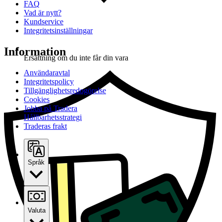
FAQ
Vad är nytt?
Kundservice
Integritetsinställningar
Information
Ersättning om du inte får din vara
Användaravtal
Integritetspolicy
Tillgänglighetsredogörelse
Cookies
Jobba på Tradera
Hållbarhetsstrategi
Traderas frakt
Språk
Valuta