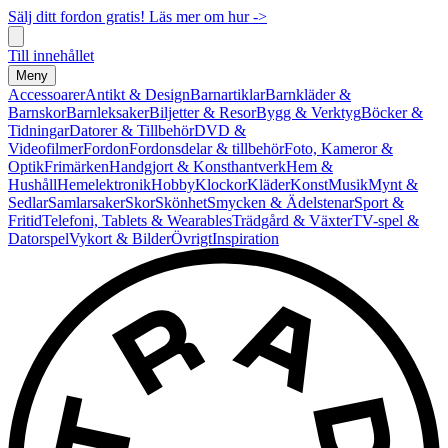
Sälj ditt fordon gratis! Läs mer om hur ->
Till innehållet
Meny
Accessoarer
Antikt & Design
Barnartiklar
Barnkläder &
Barnskor
Barnleksaker
Biljetter & Resor
Bygg & Verktyg
Böcker &
Tidningar
Datorer & Tillbehör
DVD &
Videofilmer
Fordon
Fordonsdelar & tillbehör
Foto, Kameror &
Optik
Frimärken
Handgjort & Konsthantverk
Hem &
Hushåll
Hemelektronik
Hobby
Klockor
Kläder
Konst
Musik
Mynt &
Sedlar
Samlarsaker
Skor
Skönhet
Smycken & Ädelstenar
Sport &
Fritid
Telefoni, Tablets & Wearables
Trädgård & Växter
TV-spel &
Datorspel
Vykort & Bilder
Övrigt
Inspiration