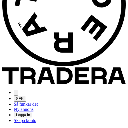
SEK
Så funkar det
Ny annons
Logga in
Skapa konto