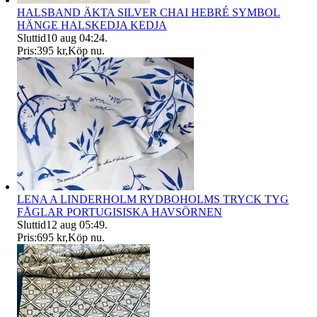
HALSBAND ÄKTA SILVER CHAI HEBRÉ SYMBOL
HÄNGE HALSKEDJA KEDJA
Sluttid
10 aug 04:24
.
Pris:
395 kr
,
Köp nu
.
LENA A LINDERHOLM RYDBOHOLMS TRYCK TYG
FÅGLAR PORTUGISISKA HAVSÖRNEN
Sluttid
12 aug 05:49
.
Pris:
695 kr
,
Köp nu
.