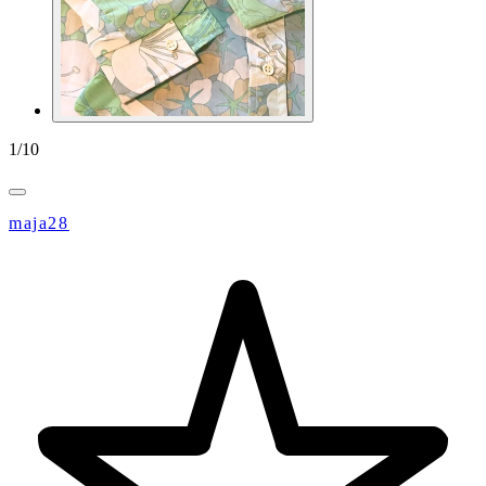
1
/
10
maja28