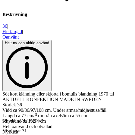
Beskrivning
36
|
Flerfärgad
|
Oanvänt
Helt ny och aldrig använd
Söt kort klänning eller skjorta i bomulls blandning 1970 tal
AKTUELL KONFEKTION MADE IN SWEDEN
Storlek 36
Vidd ca 90/86/97/108 cm. Under armar/midja/stuss/fåll
Längd ca 77 cm/Ärm från axelsöm ca 55 cm
Objektnr
742 863 579
Knytband ca 132/4 cm
Helt oanvänd och otvättad
Visningar
31
Nyskick