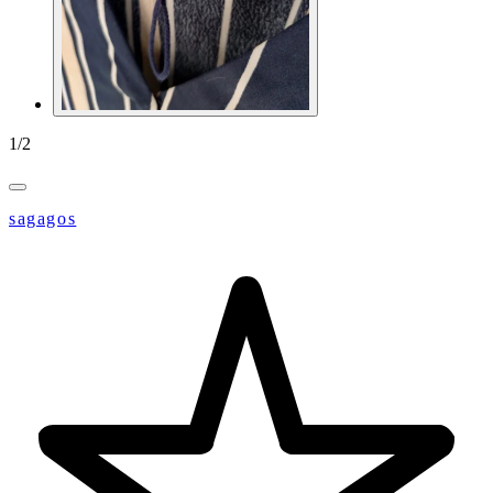
1
/
2
sagagos