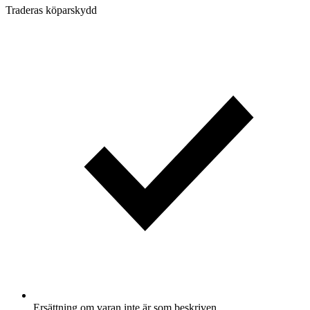
Traderas köparskydd
Ersättning om varan inte är som beskriven