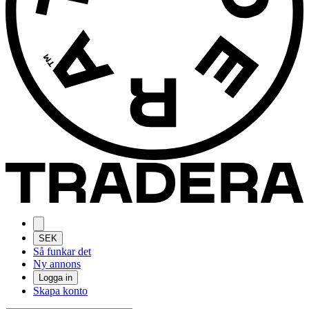
SEK
Så funkar det
Ny annons
Logga in
Skapa konto