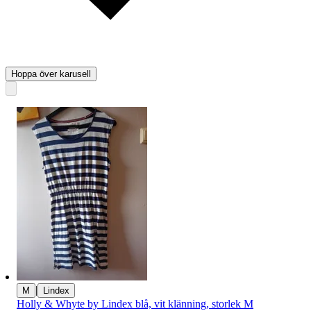
Hoppa över karusell
|
M
Lindex
Holly & Whyte by Lindex blå, vit klänning, storlek M