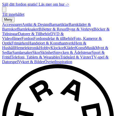
Sälj ditt fordon gratis! Läs mer om hur ->
Till innehållet
Meny
Accessoarer
Antikt & Design
Barnartiklar
Barnkläder &
Barnskor
Barnleksaker
Biljetter & Resor
Bygg & Verktyg
Böcker &
Tidningar
Datorer & Tillbehör
DVD &
Videofilmer
Fordon
Fordonsdelar & tillbehör
Foto, Kameror &
Optik
Frimärken
Handgjort & Konsthantverk
Hem &
Hushåll
Hemelektronik
Hobby
Klockor
Kläder
Konst
Musik
Mynt &
Sedlar
Samlarsaker
Skor
Skönhet
Smycken & Ädelstenar
Sport &
Fritid
Telefoni, Tablets & Wearables
Trädgård & Växter
TV-spel &
Datorspel
Vykort & Bilder
Övrigt
Inspiration