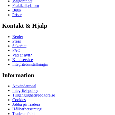
Välgörenhet
Fraktkalkylatorn
Butik
Priser
Kontakt & Hjälp
Regler
Press
Säkerhet
FAQ
Vad är nytt?
Kundservice
Integritetsinställningar
Information
Användaravtal
Integritetspolicy
Tillgänglighetsredogörelse
Cookies
Jobba på Tradera
Hållbarhetsstrategi
Traderas frakt