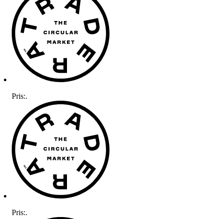
Pris:
.
Pris:
.