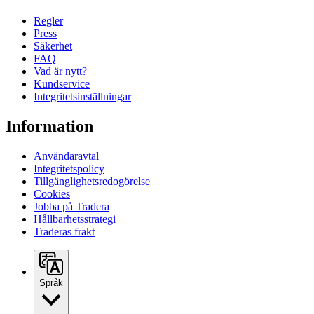
Regler
Press
Säkerhet
FAQ
Vad är nytt?
Kundservice
Integritetsinställningar
Information
Användaravtal
Integritetspolicy
Tillgänglighetsredogörelse
Cookies
Jobba på Tradera
Hållbarhetsstrategi
Traderas frakt
Språk