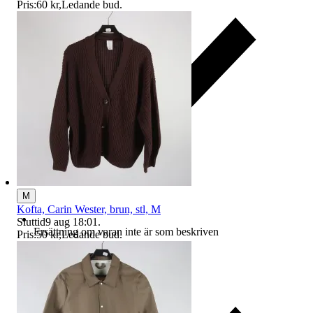
Pris:
60 kr
,
Ledande bud
.
M
Kofta, Carin Wester, brun, stl, M
Sluttid
9 aug 18:01
.
Ersättning om varan inte är som beskriven
Pris:
50 kr
,
Ledande bud
.