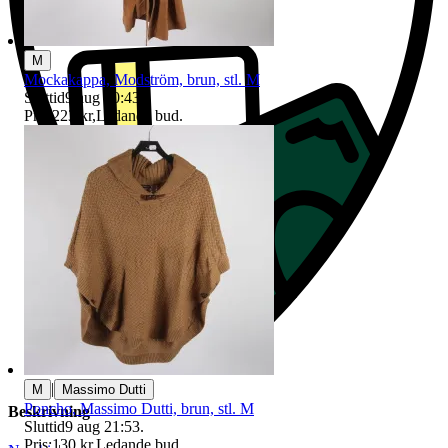
M
Mockakappa, Modström, brun, stl. M
Sluttid
9 aug 20:43
.
Pris:
223 kr
,
Ledande bud
.
|
M
Massimo Dutti
Poncho, Massimo Dutti, brun, stl. M
Beskrivning
Sluttid
9 aug 21:53
.
Pris:
130 kr
,
Ledande bud
.