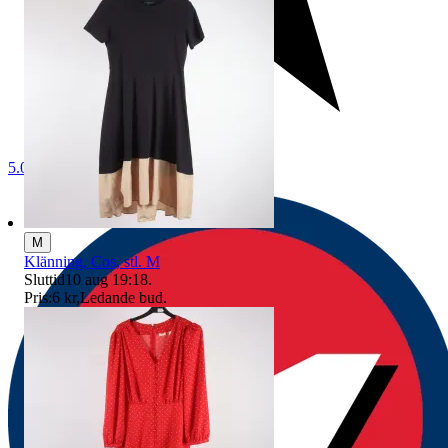
5.0
M
Klänning, Cos, stl. M
Sluttid
10 aug 19:18
.
Pris:
6 kr
,
Ledande bud
.