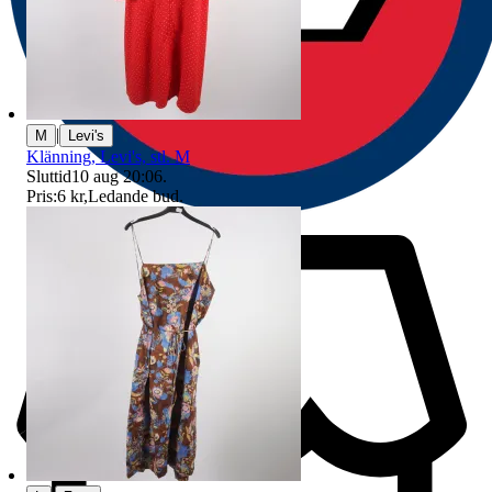
|
M
Levi's
Klänning, Levi's, stl. M
Sluttid
10 aug 20:06
.
Pris:
6 kr
,
Ledande bud
.