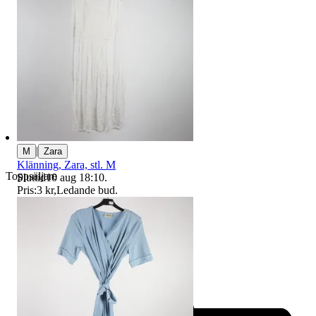
|
M
Zara
Klänning, Zara, stl. M
Toppsäljare
Sluttid
10 aug 18:10
.
Pris:
3 kr
,
Ledande bud
.