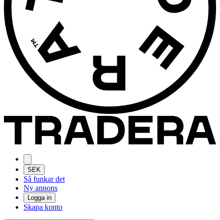
SEK
Så funkar det
Ny annons
Logga in
Skapa konto