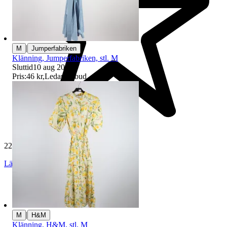
|
M
Jumperfabriken
Klänning, Jumperfabriken, stl. M
Sluttid
10 aug 20:00
.
Pris:
46 kr
,
Ledande bud
.
229 529 omdömen
Läs omdömen
Följ
|
M
H&M
Klänning, H&M, stl. M