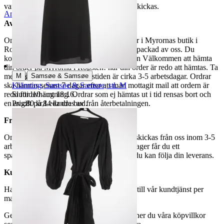
varor märkta endast avhämtning inte kan skickas.
Anmäl
Sälj liknande
Avhämtning
Om du väljer avhämtning hämtas din order i Myrornas butik i
Ropsten, Kolargatan 2 efter den har blivit packad av oss. Du
kommer att få ett separat mail med rubriken Välkommen att hämta
din order på Myrorna i Ropsten! när din order är redo att hämtas. Ta
|
M
Samsøe & Samsøe
med legitimation. Hanteringstiden är cirka 3-5 arbetsdagar. Ordrar
Klänning, Samsøe & Samsøe, stl. M
ska hämtas senast 7 dagar efter att man mottagit mail att ordern är
Sluttid
10 aug 18:16
.
redo för avhämtning. Ordrar som ej hämtas ut i tid rensas bort och
Pris:
80 kr
,
Ledande bud
.
en avgift på 84 kr dras av från återbetalningen.
Frakt
Om du har valt frakt kommer din vara att skickas från oss inom 3-5
arbetsdagar. När din vara har lämnat vårt lager får du ett
spårningsnummer av DSV inom kort där du kan följa din leverans.
Kundservice
Har du frågor eller funderingar hör av dig till vår kundtjänst per
mail:
webbshop@myrorna.se
.
Genom att buda på våra annonser godkänner du våra köpvillkor