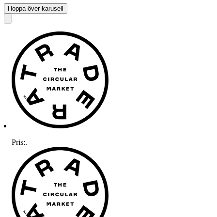
Hoppa över karusell
Pris:
.