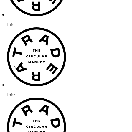
Pris:
.
Pris:
.