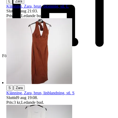
|
L
Zara
Klänning, Zara, brun, blommig, stl. L
Sluttid
9 aug 21:03
.
Pris:
6 kr
,
Ledande bud
.
Företag
|
S
Zara
Klänning, Zara, brun, linblandning, stl. S
Sluttid
9 aug 19:08
.
Pris:
3 kr
,
Ledande bud
.