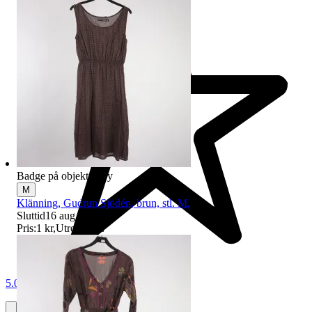
Badge på objektet:
Ny
M
Klänning, Gudrun Sjödén, brun, stl. M.
Sluttid
16 aug 21:52
.
Pris:
1 kr
,
Utropspris
.
5.0