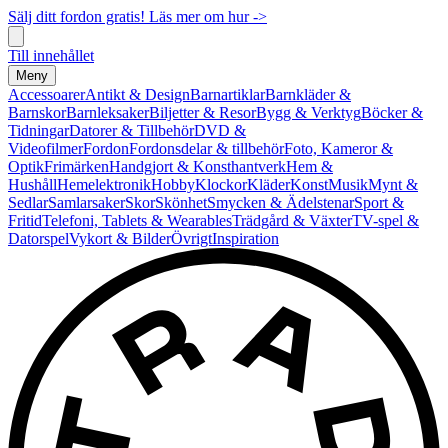
Sälj ditt fordon gratis! Läs mer om hur ->
Till innehållet
Meny
Accessoarer
Antikt & Design
Barnartiklar
Barnkläder &
Barnskor
Barnleksaker
Biljetter & Resor
Bygg & Verktyg
Böcker &
Tidningar
Datorer & Tillbehör
DVD &
Videofilmer
Fordon
Fordonsdelar & tillbehör
Foto, Kameror &
Optik
Frimärken
Handgjort & Konsthantverk
Hem &
Hushåll
Hemelektronik
Hobby
Klockor
Kläder
Konst
Musik
Mynt &
Sedlar
Samlarsaker
Skor
Skönhet
Smycken & Ädelstenar
Sport &
Fritid
Telefoni, Tablets & Wearables
Trädgård & Växter
TV-spel &
Datorspel
Vykort & Bilder
Övrigt
Inspiration