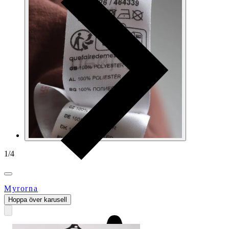
1
/
4
Myrorna
Hoppa över karusell