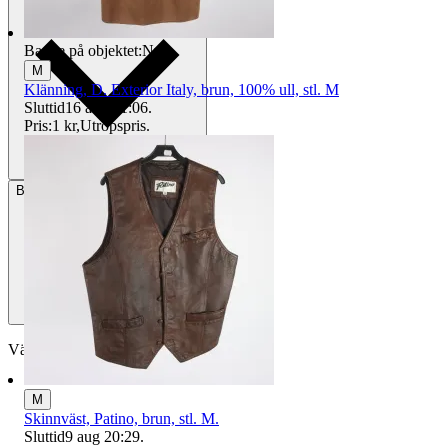
Badge på objektet:
Ny
M
Klänning, D. Exterior Italy, brun, 100% ull, stl. M
Sluttid
16 aug 21:06
.
Pris:
1 kr
,
Utropspris
.
Betalning
Via Tradera
Välj till köparskydd
M
Skinnväst, Patino, brun, stl. M.
Sluttid
9 aug 20:29
.