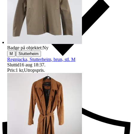
Badge på objektet:
Ny
|
M
Stutterheim
Regnjacka, Stutterheim, brun, stl. M
Sluttid
16 aug 18:37
.
Pris:
1 kr
,
Utropspris
.
Ersättning om du inte får din vara