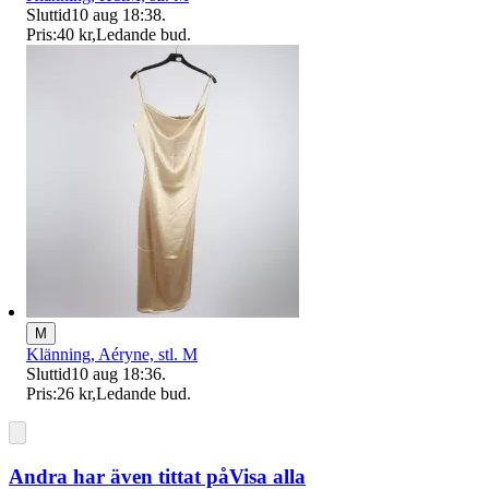
Sluttid
10 aug 18:38
.
Pris:
40 kr
,
Ledande bud
.
M
Klänning, Aéryne, stl. M
Sluttid
10 aug 18:36
.
Pris:
26 kr
,
Ledande bud
.
Andra har även tittat på
Visa alla