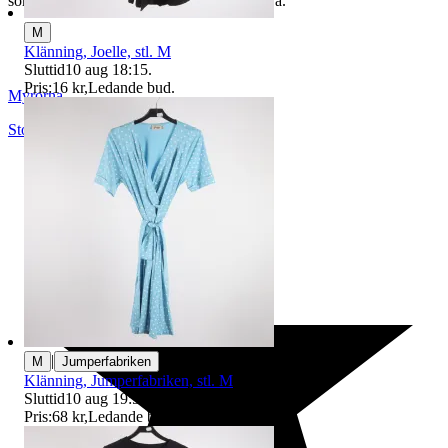
som du hittar på vår infosida här på Tradera.
M
Klänning, Joelle, stl. M
Sluttid
10 aug 18:15
.
Pris:
16 kr
,
Ledande bud
.
Myrorna
Stockholm
,
Sverige
|
M
Jumperfabriken
Klänning, Jumperfabriken, stl. M
Sluttid
10 aug 19:57
.
Pris:
68 kr
,
Ledande bud
.