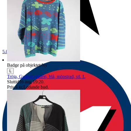
5.0
Badge på objektet:
Ny
L
Tröja, Gudrun sjödén, blå, mönstrad, stl. L
Sluttid
16 aug 19:20
.
Pris:
4 kr
,
Ledande bud
.