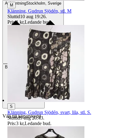
Avhämtning
Stockholm, Sverige
M
Klänning, Gudrun Sjödén, stl. M
Sluttid
10 aug 19:26
.
Pris:
1 kr
,
Ledande bud
.
Betalning
Via Tradera
S
Klänning, Gudrun Sjödén, svart, lila, stl. S.
Välj till köparskydd
Sluttid
9 aug 20:43
.
Pris:
3 kr
,
Ledande bud
.