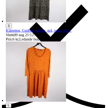
S
Klänning, Gudrun Sjödén, grå, svart, stl. S.
Sluttid
9 aug 21:12
.
Pris:
6 kr
,
Ledande bud
.
Ersättning om du inte får din vara
L