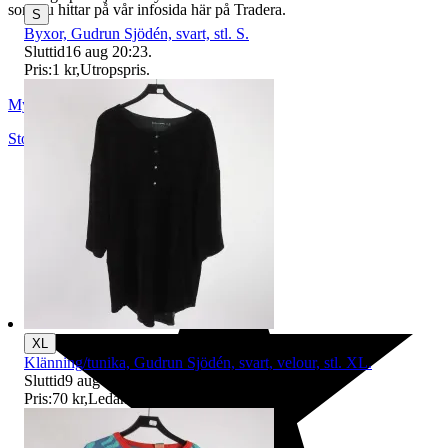
som du hittar på vår infosida här på Tradera.
S
Byxor, Gudrun Sjödén, svart, stl. S.
Sluttid
16 aug 20:23
.
Pris:
1 kr
,
Utropspris
.
Myrorna
Stockholm
,
Sverige
XL
Klänning/tunika, Gudrun Sjödén, svart, velour, stl. XL.
Sluttid
9 aug 19:43
.
Pris:
70 kr
,
Ledande bud
.