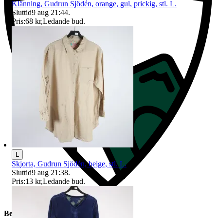
Klänning, Gudrun Sjödén, orange, gul, prickig, stl. L.
Sluttid
9 aug 21:44
.
Pris:
68 kr
,
Ledande bud
.
L
Skjorta, Gudrun Sjödén, beige, stl. L.
Sluttid
9 aug 21:38
.
Pris:
13 kr
,
Ledande bud
.
Beskrivning