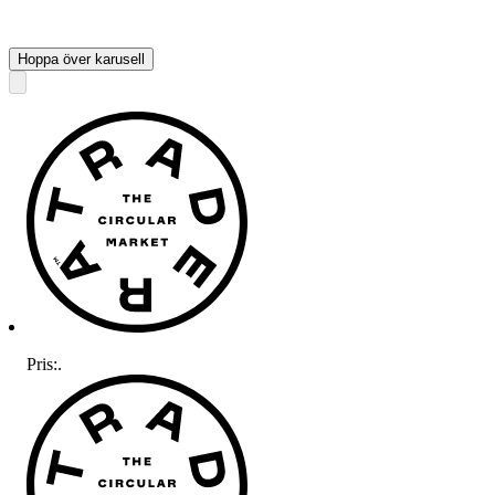
Hoppa över karusell
Pris:
.