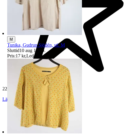
M
Tunika, Gudrun Sjödén, stl. M
Sluttid
10 aug 18:29
.
Pris:
17 kr
,
Ledande bud
.
229 538 omdömen
Läs omdömen
Följ