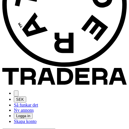
SEK
Så funkar det
Ny annons
Logga in
Skapa konto