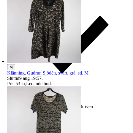
M
Klänning, Gudrun Sjödén, svart, grå, stl. M.
Sluttid
9 aug 19:57
.
Pris:
53 kr
,
Ledande bud
.
Ersättning om varan inte är som beskriven