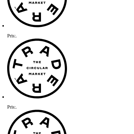
Pris:
.
Pris:
.