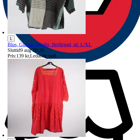
L
Blus, Gudrun Sjödén, flerfärgad, stl. L/XL
Sluttid
9 aug 20:28
.
Pris:
139 kr
,
Ledande bud
.