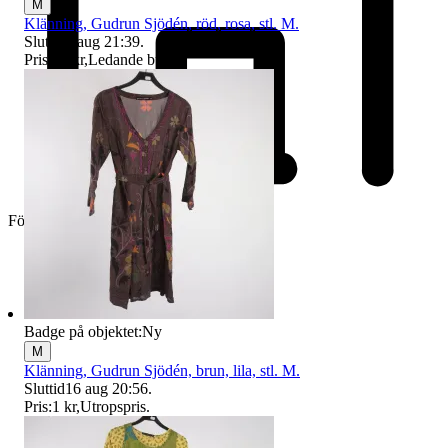
M
Klänning, Gudrun Sjödén, röd, rosa, stl. M.
Sluttid
9 aug 21:39
.
Pris:
58 kr
,
Ledande bud
.
Företag
Badge på objektet:
Ny
M
Klänning, Gudrun Sjödén, brun, lila, stl. M.
Sluttid
16 aug 20:56
.
Pris:
1 kr
,
Utropspris
.