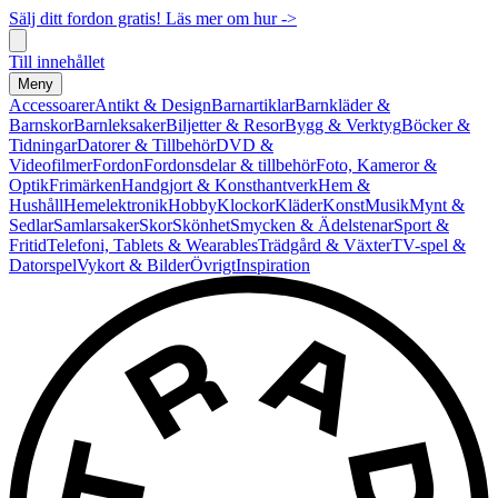
Sälj ditt fordon gratis! Läs mer om hur ->
Till innehållet
Meny
Accessoarer
Antikt & Design
Barnartiklar
Barnkläder &
Barnskor
Barnleksaker
Biljetter & Resor
Bygg & Verktyg
Böcker &
Tidningar
Datorer & Tillbehör
DVD &
Videofilmer
Fordon
Fordonsdelar & tillbehör
Foto, Kameror &
Optik
Frimärken
Handgjort & Konsthantverk
Hem &
Hushåll
Hemelektronik
Hobby
Klockor
Kläder
Konst
Musik
Mynt &
Sedlar
Samlarsaker
Skor
Skönhet
Smycken & Ädelstenar
Sport &
Fritid
Telefoni, Tablets & Wearables
Trädgård & Växter
TV-spel &
Datorspel
Vykort & Bilder
Övrigt
Inspiration