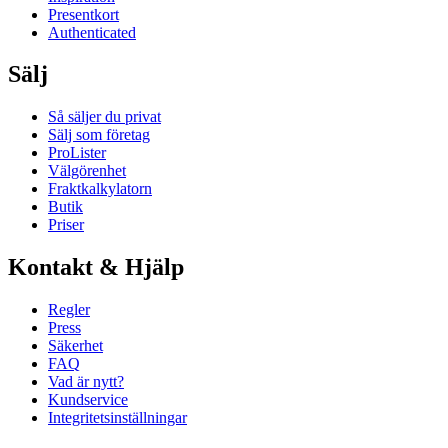
Presentkort
Authenticated
Sälj
Så säljer du privat
Sälj som företag
ProLister
Välgörenhet
Fraktkalkylatorn
Butik
Priser
Kontakt & Hjälp
Regler
Press
Säkerhet
FAQ
Vad är nytt?
Kundservice
Integritetsinställningar