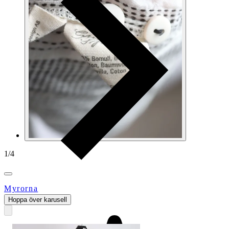
1
/
4
Myrorna
Hoppa över karusell