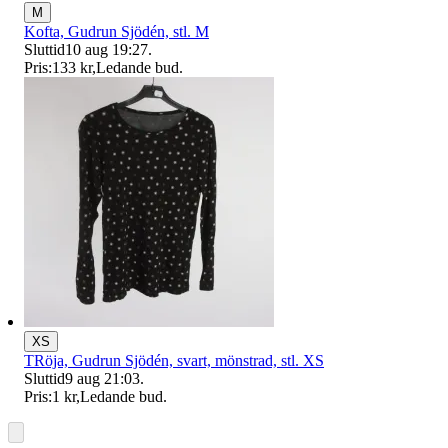
M
Kofta, Gudrun Sjödén, stl. M
Sluttid
10 aug 19:27
.
Pris:
133 kr
,
Ledande bud
.
XS
TRöja, Gudrun Sjödén, svart, mönstrad, stl. XS
Sluttid
9 aug 21:03
.
Pris:
1 kr
,
Ledande bud
.