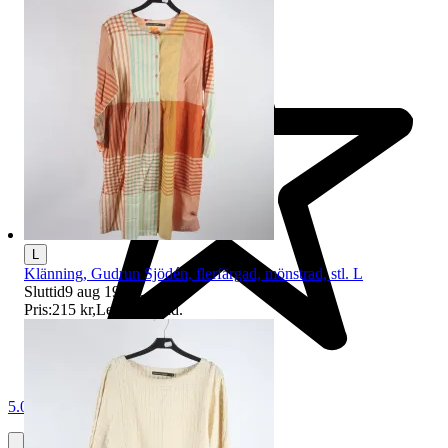
L
Klänning, Gudrun Sjödén, flerfärgad, mönstrad, stl. L
Sluttid
9 aug 19:17
.
Pris:
215 kr
,
Ledande bud
.
5.0