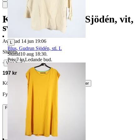
Klänning, Gudrun Sjödén, vit,
svart, stl. L.
Avslutad
14 jun 19:06
L
Blus, Gudrun Sjödén, stl. L
Slutpris
Sluttid
10 aug 18:30
.
Pris:
7 kr
,
Ledande bud
.
∙
Visa bud
197 kr
Köparskydd är valfritt hos företag.
Läs mer
Fyrtioåtta vann auktionen
Frakt
84 kr DSV