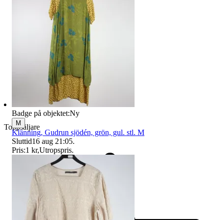
Badge på objektet:
Ny
M
Toppsäljare
Klänning, Gudrun sjödén, grön, gul. stl. M
Sluttid
16 aug 21:05
.
Pris:
1 kr
,
Utropspris
.