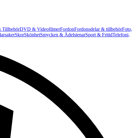
 Tillbehör
DVD & Videofilmer
Fordon
Fordonsdelar & tillbehör
Foto,
arsaker
Skor
Skönhet
Smycken & Ädelstenar
Sport & Fritid
Telefoni,