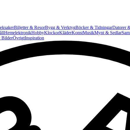
eksaker
Biljetter & Resor
Bygg & Verktyg
Böcker & Tidningar
Datorer &
ll
Hemelektronik
Hobby
Klockor
Kläder
Konst
Musik
Mynt & Sedlar
Saml
 Bilder
Övrigt
Inspiration