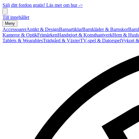
Sälj ditt fordon gratis! Läs mer om hur ->
Till innehållet
Meny
Accessoarer
Antikt & Design
Barnartiklar
Barnkläder & Barnskor
Barnl
Kameror & Optik
Frimärken
Handgjort & Konsthantverk
Hem & Hushå
Tablets & Wearables
Trädgård & Växter
TV-spel & Datorspel
Vykort &