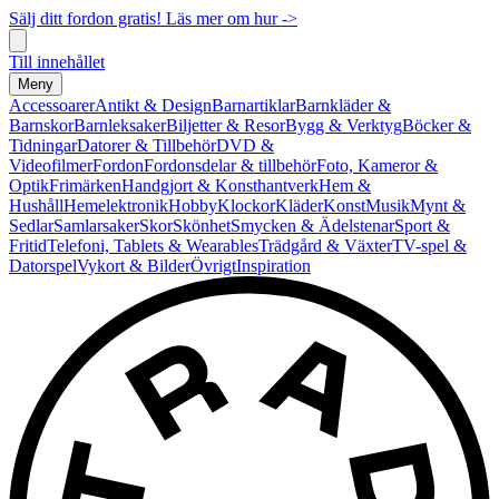
Sälj ditt fordon gratis! Läs mer om hur ->
Till innehållet
Meny
Accessoarer
Antikt & Design
Barnartiklar
Barnkläder &
Barnskor
Barnleksaker
Biljetter & Resor
Bygg & Verktyg
Böcker &
Tidningar
Datorer & Tillbehör
DVD &
Videofilmer
Fordon
Fordonsdelar & tillbehör
Foto, Kameror &
Optik
Frimärken
Handgjort & Konsthantverk
Hem &
Hushåll
Hemelektronik
Hobby
Klockor
Kläder
Konst
Musik
Mynt &
Sedlar
Samlarsaker
Skor
Skönhet
Smycken & Ädelstenar
Sport &
Fritid
Telefoni, Tablets & Wearables
Trädgård & Växter
TV-spel &
Datorspel
Vykort & Bilder
Övrigt
Inspiration