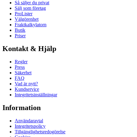
Så säljer du privat
Sälj som företag
ProLister
Välgörenhet
Fraktkalkylatorn
Butik
Priser
Kontakt & Hjälp
Regler
Press
Säkerhet
FAQ
Vad är nytt?
Kundservice
Integritetsinställningar
Information
Användaravtal
Integritetspolicy
Tillgänglighetsredogörelse