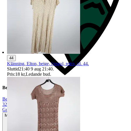
44
Klänning, Elton, beige, ljusgul, retro, stl. 44.
Sluttid
21:40
9 aug 21:40
.
Pris:
18 kr
,
Ledande bud
.
Beskrivning
Beige
|
32
|
Gott använt skick
Mindre tecken på användning