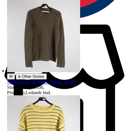
|
M
& Other Stories
Stickad tröja, & Other Stories, stl. M
Sluttid
10 aug 20:06
.
Pris:
70 kr
,
Ledande bud
.