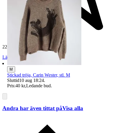
229 621 omdömen
Läs omdömen
Följ
M
Stickad tröja, Carin Wester, stl. M
Sluttid
10 aug 18:24
.
Pris:
40 kr
,
Ledande bud
.
Andra har även tittat på
Visa alla