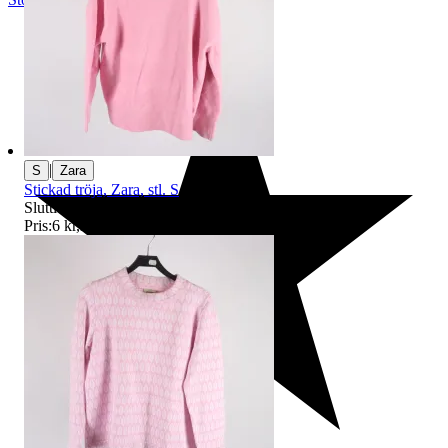
|
S
Zara
Stickad tröja, Zara, stl. S
Sluttid
10 aug 19:55
.
Pris:
6 kr
,
Ledande bud
.