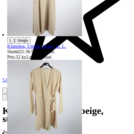
|
L
Uniqlo
Klänning, Uniqlo, beige, stl. L.
Sluttid
21:36
9 aug 21:36
.
Pris:
32 kr
,
Ledande bud
.
5.0
Klänning, Adoore, beige,
stickad, stl. 32.
Avslutad
14 jun 20:54