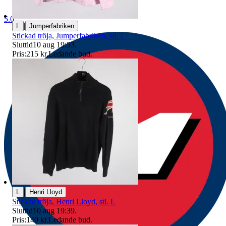
5.0
|
L
Jumperfabriken
Stickad tröja, Jumperfabriken, stl. L
Sluttid
10 aug 19:53
.
Pris:
215 kr
,
Ledande bud
.
|
L
Henri Lloyd
Stickad tröja, Henri Lloyd, stl. L
Sluttid
10 aug 19:39
.
Pris:
140 kr
,
Ledande bud
.