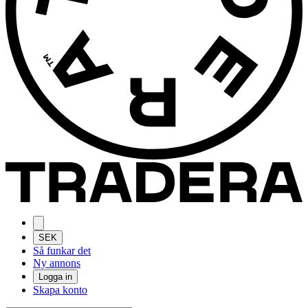
SEK
Så funkar det
Ny annons
Logga in
Skapa konto