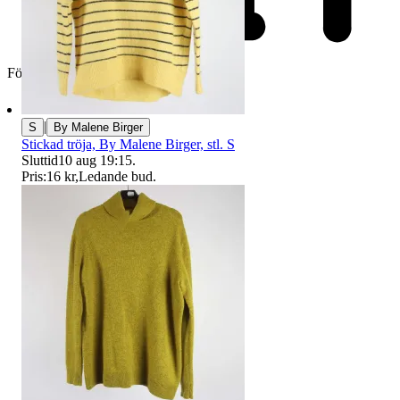
Företag
|
S
By Malene Birger
Stickad tröja, By Malene Birger, stl. S
Sluttid
10 aug 19:15
.
Pris:
16 kr
,
Ledande bud
.