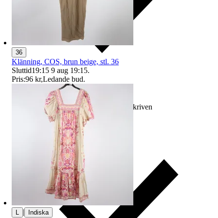
36
Klänning, COS, brun beige, stl. 36
Sluttid
19:15
9 aug 19:15
.
Pris:
96 kr
,
Ledande bud
.
Ersättning om varan inte är som beskriven
|
L
Indiska