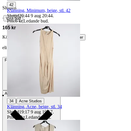
42
Slutpris
Klänning, Minimum, beige, stl. 42
Sluttid
20:44
9 aug 20:44
.
∙
Visa bud
Pris:
6 kr
,
Ledande bud
.
165 kr
Köparskydd är valfritt hos företag.
Läs mer
eli.roth vann auktionen
Frakt
84 kr DSV
Avhämtning
Stockholm, Sverige
|
34
Acne Studios
Klänning, Acne, beige, stl. 34
Sluttid
19:17
9 aug 19:17
.
Pris:
42 kr
,
Ledande bud
.