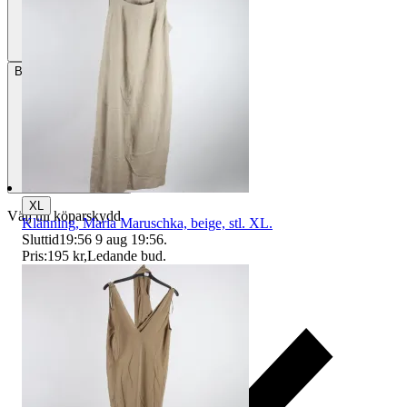
Betalning
Via Tradera
XL
Välj till köparskydd
Klänning, Maria Maruschka, beige, stl. XL.
Sluttid
19:56
9 aug 19:56
.
Pris:
195 kr
,
Ledande bud
.