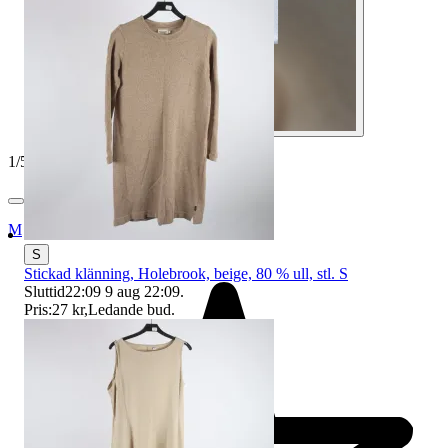
1
/
5
Myrorna
S
Stickad klänning, Holebrook, beige, 80 % ull, stl. S
Sluttid
22:09
9 aug 22:09
.
Pris:
27 kr
,
Ledande bud
.