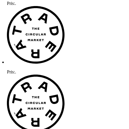
Pris:
.
Pris:
.