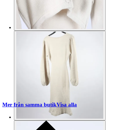
Mer från samma butik
Visa alla