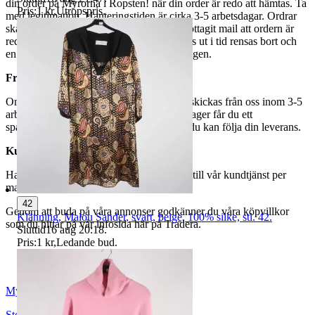
din order på Myrorna i Ropsten! när din order är redo att hämtas. Ta
Pris:
1 kr
,
Utropspris
.
med legitimation. Hanteringstiden är cirka 3-5 arbetsdagar. Ordrar
ska hämtas senast 7 dagar efter att man mottagit mail att ordern är
redo för avhämtning. Ordrar som ej hämtas ut i tid rensas bort och
en avgift på 84 kr dras av från återbetalningen.
Frakt
Om du har valt frakt kommer din vara att skickas från oss inom 3-5
arbetsdagar. När din vara har lämnat vårt lager får du ett
spårningsnummer av DSV inom kort där du kan följa din leverans.
Kundservice
Har du frågor eller funderingar hör av dig till vår kundtjänst per
mail:
webbshop@myrorna.se
.
42
Genom att buda på våra annonser godkänner du våra köpvillkor
Klänning, Malou Sander, svart, beige, 100% silke, stl. 42.
som du hittar på vår infosida här på Tradera.
Sluttid
16 aug 20:18
.
Pris:
1 kr
,
Ledande bud
.
Myrorna
Stockholm
,
Sverige