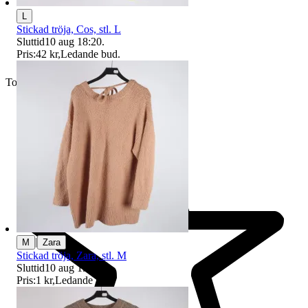
L
Stickad tröja, Cos, stl. L
Sluttid
10 aug 18:20
.
Pris:
42 kr
,
Ledande bud
.
Toppsäljare
|
M
Zara
Stickad tröja, Zara, stl. M
Sluttid
10 aug 19:55
.
Pris:
1 kr
,
Ledande bud
.