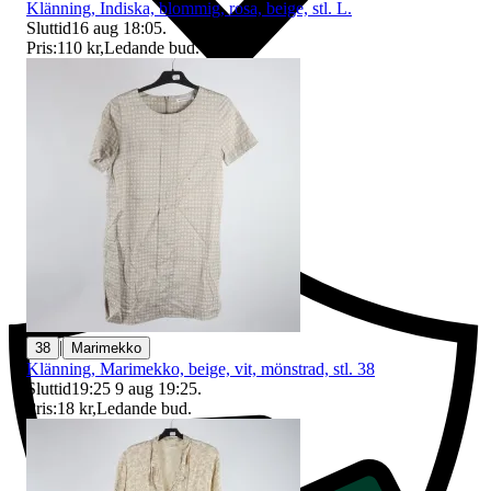
Klänning, Indiska, blommig, rosa, beige, stl. L.
Sluttid
16 aug 18:05
.
Pris:
110 kr
,
Ledande bud
.
Ersättning om du inte får din vara
|
38
Marimekko
Klänning, Marimekko, beige, vit, mönstrad, stl. 38
Sluttid
19:25
9 aug 19:25
.
Pris:
18 kr
,
Ledande bud
.