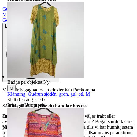
Gul
|
M
|
Gott använt skick
Mindre tecken på användning
Badge på objektet:
Ny
M
Varan är begagnad och defekter kan förekomma
Klänning, Gudrun sjödén, grön, gul. stl. M
Sluttid
16 aug 21:05
.
Pris:
1 kr
,
Utropspris
.
Så här går det till när du handlar hos oss
Du betalar din order direkt på Tradera och väljer frakt eller
Objektnr
735 033 595
avhämtning. Vill du att vi samfraktar fler varor? Begär samfraktspris
på din Traderasida och vänta med att betala tills vi har hunnit justera
Visningar
1 932
fraktpriset. Vi samfraktar upp till fyra varor tillsammans på auktioner