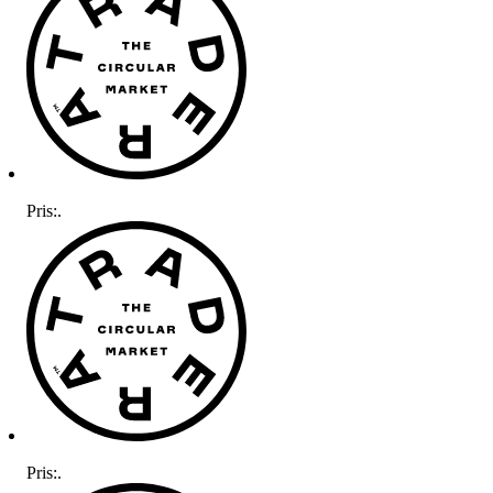
Pris:
.
Pris:
.