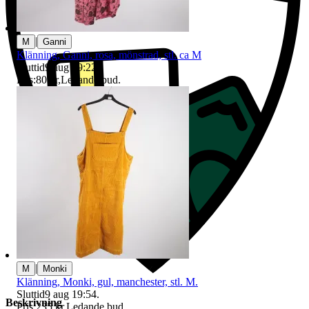
|
M
Ganni
Klänning, Ganni, rosa, mönstrad, stl. ca M
Sluttid
9 aug 19:22
.
Pris:
80 kr
,
Ledande bud
.
|
M
Monki
Klänning, Monki, gul, manchester, stl. M.
Sluttid
9 aug 19:54
.
Beskrivning
Pris:
235 kr
,
Ledande bud
.