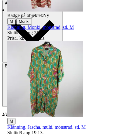
Avhämtning
Stockholm, Sverige
Badge på objektet:
Ny
|
M
Monki
Klänning, Monki, mönstrad, stl. M
Sluttid
16 aug 21:24
.
Pris:
1 kr
,
Utropspris
.
Betalning
Via Tradera
Välj till köparskydd
M
Klänning, Jascha, multi, mönstrad, stl. M
Sluttid
9 aug 19:13
.