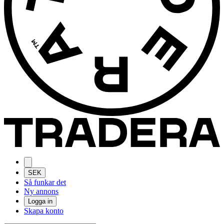
SEK
Så funkar det
Ny annons
Logga in
Skapa konto