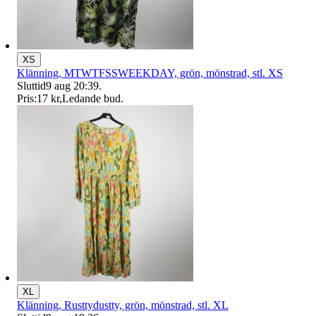
XS
Klänning, MTWTFSSWEEKDAY, grön, mönstrad, stl. XS
Sluttid
9 aug 20:39
.
Pris:
17 kr
,
Ledande bud
.
XL
Klänning, Rusttydustty, grön, mönstrad, stl. XL