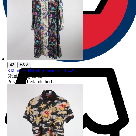
|
42
H&M
Klänning, H&M, mönstrad, stl. 42
Sluttid
9 aug 19:19
.
Pris:
18 kr
,
Ledande bud
.