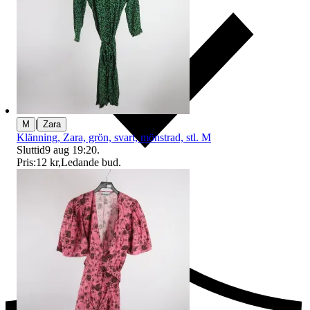
|
M
Zara
Klänning, Zara, grön, svart, mönstrad, stl. M
Sluttid
9 aug 19:20
.
Pris:
12 kr
,
Ledande bud
.
Ersättning om du inte får din vara