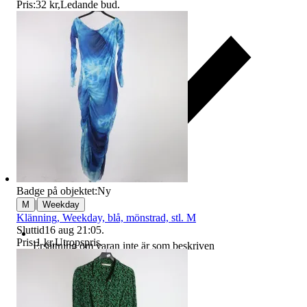
Pris:
32 kr
,
Ledande bud
.
Badge på objektet:
Ny
|
M
Weekday
Klänning, Weekday, blå, mönstrad, stl. M
Sluttid
16 aug 21:05
.
Pris:
1 kr
,
Utropspris
.
Ersättning om varan inte är som beskriven