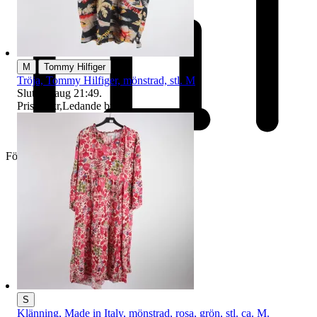
|
M
Tommy Hilfiger
Tröja, Tommy Hilfiger, mönstrad, stl. M
Sluttid
9 aug 21:49
.
Pris:
27 kr
,
Ledande bud
.
Företag
S
Klänning, Made in Italy, mönstrad, rosa, grön, stl. ca. M.