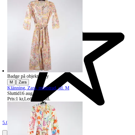
Badge på objektet:
Ny
|
M
Zara
Klänning, Zara, mönstrad, stl. M
Sluttid
16 aug 21:07
.
Pris:
1 kr
,
Ledande bud
.
5.0