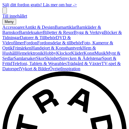
Sälj ditt fordon gratis! Läs mer om hur ->
Till innehållet
Meny
Accessoarer
Antikt & Design
Barnartiklar
Barnkläder &
Barnskor
Barnleksaker
Biljetter & Resor
Bygg & Verktyg
Böcker &
Tidningar
Datorer & Tillbehör
DVD &
Videofilmer
Fordon
Fordonsdelar & tillbehör
Foto, Kameror &
Optik
Frimärken
Handgjort & Konsthantverk
Hem &
Hushåll
Hemelektronik
Hobby
Klockor
Kläder
Konst
Musik
Mynt &
Sedlar
Samlarsaker
Skor
Skönhet
Smycken & Ädelstenar
Sport &
Fritid
Telefoni, Tablets & Wearables
Trädgård & Växter
TV-spel &
Datorspel
Vykort & Bilder
Övrigt
Inspiration