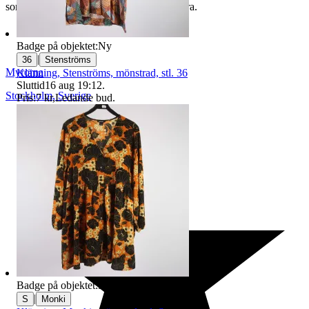
som du hittar på vår infosida här på Tradera.
Badge på objektet:
Ny
|
36
Stenströms
Myrorna
Klänning, Stenströms, mönstrad, stl. 36
Sluttid
16 aug 19:12
.
Stockholm
,
Sverige
Pris:
7 kr
,
Ledande bud
.
Badge på objektet:
Ny
|
S
Monki