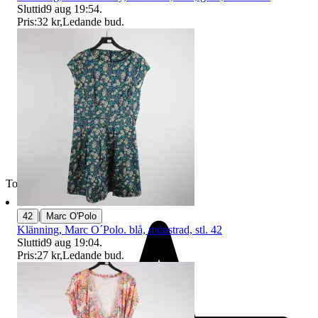
Sluttid
9 aug 19:54
.
Pris:
32 kr
,
Ledande bud
.
Toppsäljare
|
42
Marc O'Polo
Klänning, Marc O´Polo. blå, mönstrad, stl. 42
Sluttid
9 aug 19:04
.
Pris:
27 kr
,
Ledande bud
.