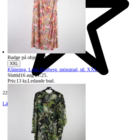
Badge på objektet:
Ny
XXL
Klänning, Lotta Engberg, mönstrad, stl. XXL
Sluttid
16 aug 21:25
.
Pris:
13 kr
,
Ledande bud
.
229 587 omdömen
Läs omdömen
Följ