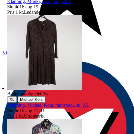
Klänning, Monki, mönstrad, stl. S
Sluttid
16 aug 19:25
.
Pris:
1 kr
,
Ledande bud
.
5.0
Badge på objektet:
Ny
|
XL
Michael Kors
Klänning, Michael Kors, mönstrad,, stl. XL
Sluttid
16 aug 21:03
.
Pris:
1 kr
,
Utropspris
.