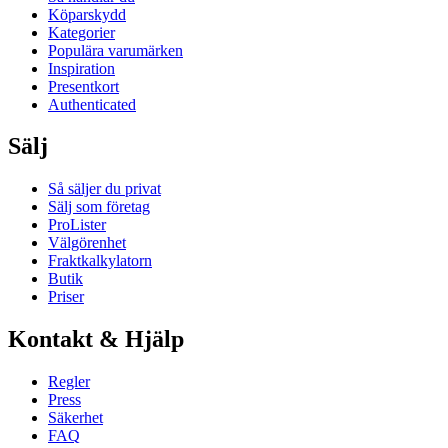
Köparskydd
Kategorier
Populära varumärken
Inspiration
Presentkort
Authenticated
Sälj
Så säljer du privat
Sälj som företag
ProLister
Välgörenhet
Fraktkalkylatorn
Butik
Priser
Kontakt & Hjälp
Regler
Press
Säkerhet
FAQ