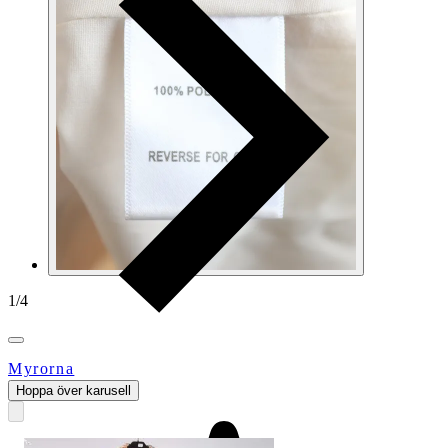
1
/
4
Myrorna
Hoppa över karusell