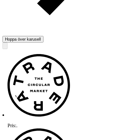
Hoppa över karusell
Pris:
.