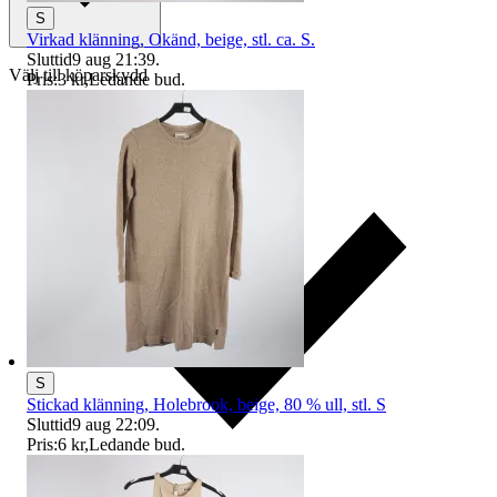
S
Virkad klänning, Okänd, beige, stl. ca. S.
Sluttid
9 aug 21:39
.
Välj till köparskydd
Pris:
3 kr
,
Ledande bud
.
S
Stickad klänning, Holebrook, beige, 80 % ull, stl. S
Sluttid
9 aug 22:09
.
Pris:
6 kr
,
Ledande bud
.