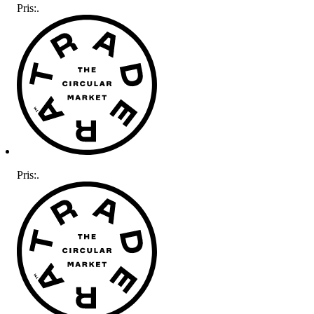
Pris:
.
Pris:
.