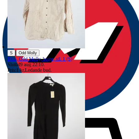
|
S
Odd Molly
Blus, Odd Molly, beige, stl. 1 (S)
Sluttid
9 aug 22:10
.
Pris:
1 kr
,
Ledande bud
.