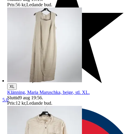
Pris:
56 kr
,
Ledande bud
.
XL
Klänning, Maria Maruschka, beige, stl. XL.
Sluttid
9 aug 19:56
.
5.0
Pris:
12 kr
,
Ledande bud
.