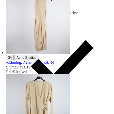
Ersättning om varan inte är som beskriven
|
34
Acne Studios
Klänning, Acne, beige, stl. 34
Sluttid
9 aug 19:17
.
Pris:
9 kr
,
Ledande bud
.