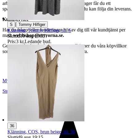
arbetsdagar. När din vara har lämnat vårt lager får du ett
spårningsnummer av DSV inom kort där du kan följa din leverans.
Kundservice
|
S
Tommy Hilfiger
Har du frågor eller funderingar hör av dig till vår kundtjänst per
Klänning, Tommy Hilfiger, stl. S
mail:
webbshop@myrorna.se
.
Sluttid
10 aug 19:57
.
Pris:
3 kr
,
Ledande bud
.
Genom att buda på våra annonser godkänner du våra köpvillkor
som du hittar på vår infosida här på Tradera.
Myrorna
Stockholm
,
Sverige
36
Klänning, COS, brun beige, stl. 36
Sluttid
9 aug 19:15
.