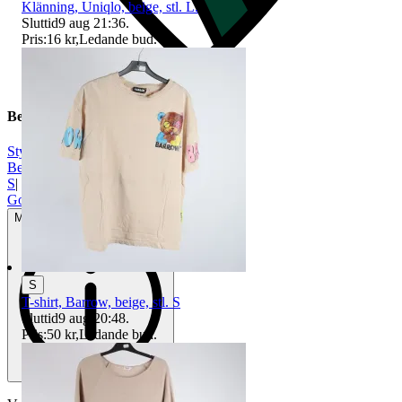
Klänning, Uniqlo, beige, stl. L.
Sluttid
9 aug 21:36
.
Pris:
16 kr
,
Ledande bud
.
Beskrivning
Stylein
|
Beige
|
S
|
Gott använt skick
Mindre tecken på användning
S
T-shirt, Barrow, beige, stl. S
Sluttid
9 aug 20:48
.
Pris:
50 kr
,
Ledande bud
.