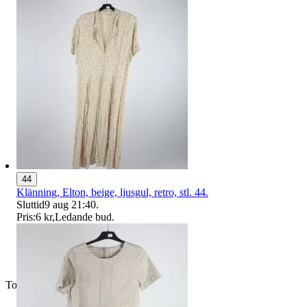
44
Klänning, Elton, beige, ljusgul, retro, stl. 44.
Sluttid
9 aug 21:40
.
Pris:
6 kr
,
Ledande bud
.
Toppsäljare