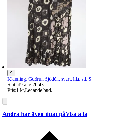
S
Klänning, Gudrun Sjödén, svart, lila, stl. S.
Sluttid
9 aug 20:43
.
Pris:
1 kr
,
Ledande bud
.
Andra har även tittat på
Visa alla