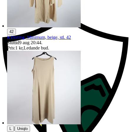
Ersättning om du inte får din vara
42
Klänning, Minimum, beige, stl. 42
Sluttid
9 aug 20:44
.
Pris:
1 kr
,
Ledande bud
.
|
L
Uniqlo