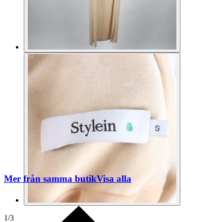
Mer från samma butik
Visa alla
1
/
3