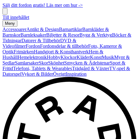
Sälj ditt fordon gratis! Läs mer om hur ->
Till innehållet
Meny
Accessoarer
Antikt & Design
Barnartiklar
Barnkläder &
Barnskor
Barnleksaker
Biljetter & Resor
Bygg & Verktyg
Böcker &
Tidningar
Datorer & Tillbehör
DVD &
Videofilmer
Fordon
Fordonsdelar & tillbehör
Foto, Kameror &
Optik
Frimärken
Handgjort & Konsthantverk
Hem &
Hushåll
Hemelektronik
Hobby
Klockor
Kläder
Konst
Musik
Mynt &
Sedlar
Samlarsaker
Skor
Skönhet
Smycken & Ädelstenar
Sport &
Fritid
Telefoni, Tablets & Wearables
Trädgård & Växter
TV-spel &
Datorspel
Vykort & Bilder
Övrigt
Inspiration