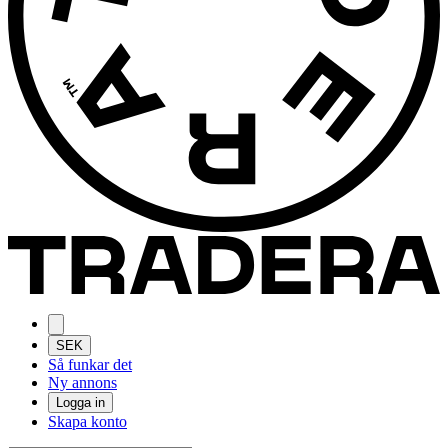
SEK
Så funkar det
Ny annons
Logga in
Skapa konto