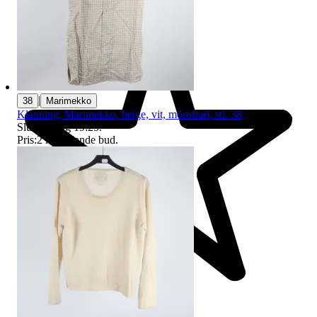
|
38
Marimekko
Klänning, Marimekko, beige, vit, mönstrad, stl. 38
Sluttid
9 aug 19:25
.
Pris:
2 kr
,
Ledande bud
.