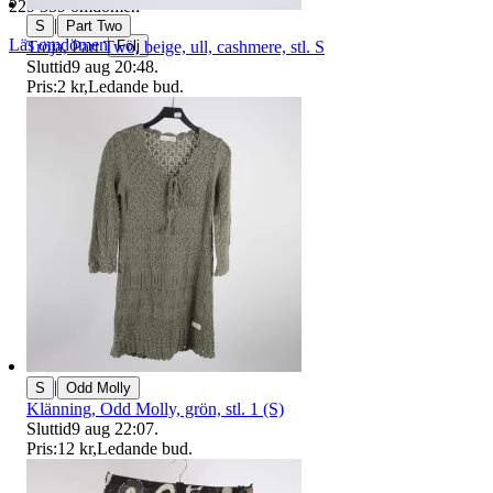
229 359 omdömen
|
S
Part Two
Läs omdömen
Tröja, Part Two, beige, ull, cashmere, stl. S
Följ
Sluttid
9 aug 20:48
.
Pris:
2 kr
,
Ledande bud
.
|
S
Odd Molly
Klänning, Odd Molly, grön, stl. 1 (S)
Sluttid
9 aug 22:07
.
Pris:
12 kr
,
Ledande bud
.