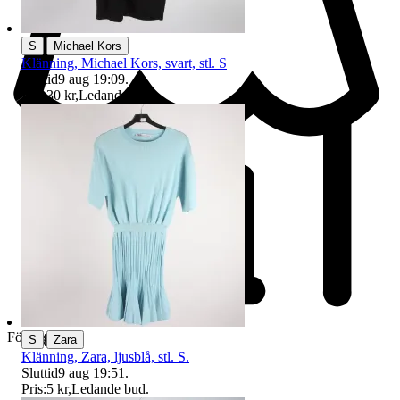
|
S
Michael Kors
Klänning, Michael Kors, svart, stl. S
Sluttid
9 aug 19:09
.
Pris:
30 kr
,
Ledande bud
.
Företag
|
S
Zara
Klänning, Zara, ljusblå, stl. S.
Sluttid
9 aug 19:51
.
Pris:
5 kr
,
Ledande bud
.