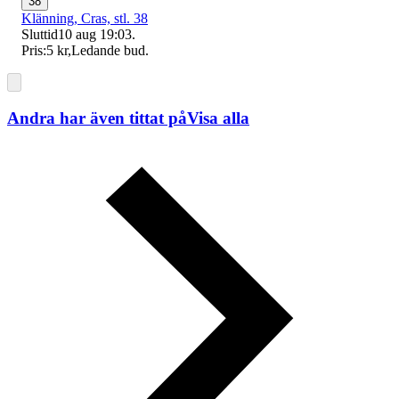
38
Klänning, Cras, stl. 38
Sluttid
10 aug 19:03
.
Pris:
5 kr
,
Ledande bud
.
Andra har även tittat på
Visa alla