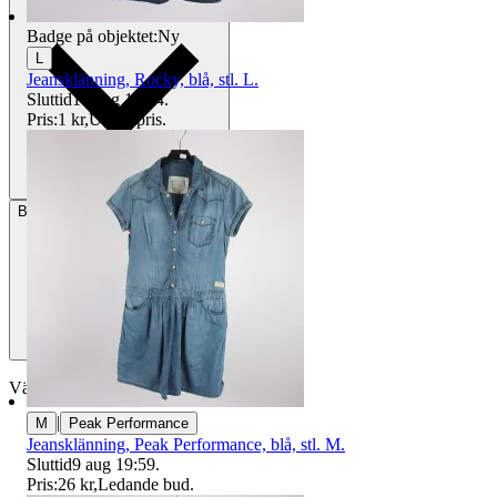
Badge på objektet:
Ny
L
Jeansklänning, Rocky, blå, stl. L.
Sluttid
16 aug 18:44
.
Pris:
1 kr
,
Utropspris
.
Betalning
Via Tradera
Välj till köparskydd
|
M
Peak Performance
Jeansklänning, Peak Performance, blå, stl. M.
Sluttid
9 aug 19:59
.
Pris:
26 kr
,
Ledande bud
.