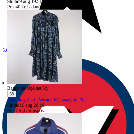
Sluttid
9 aug 19:51
.
Pris:
40 kr
,
Ledande bud
.
5.0
Badge på objektet:
Ny
38
Klänning, Carin Wester, blå, svart, stl. 38.
Sluttid
16 aug 20:18
.
Pris:
1 kr
,
Utropspris
.