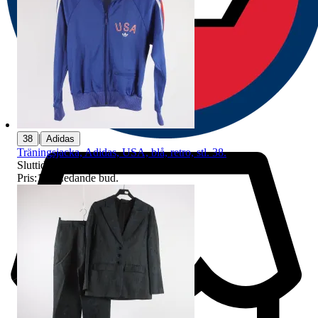
|
38
Adidas
Träningsjacka, Adidas, USA, blå, retro, stl. 38.
Sluttid
9 aug 21:40
.
Pris:
1 kr
,
Ledande bud
.