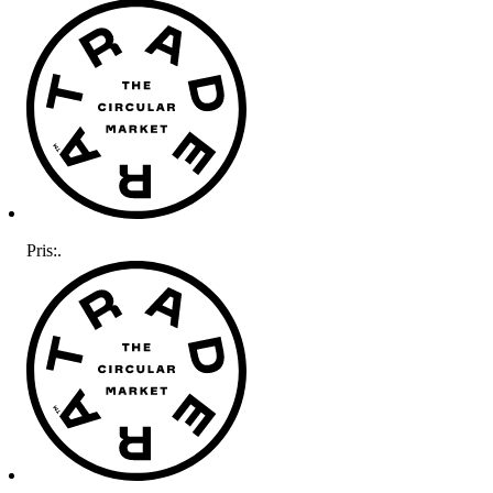
Pris:
.