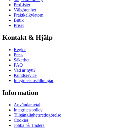
ProLister
Välgörenhet
Fraktkalkylatorn
Butik
Priser
Kontakt & Hjälp
Regler
Press
Säkerhet
FAQ
Vad är nytt?
Kundservice
Integritetsinställningar
Information
Användaravtal
Integritetspolicy
Tillgänglighetsredogörelse
Cookies
Jobba på Tradera