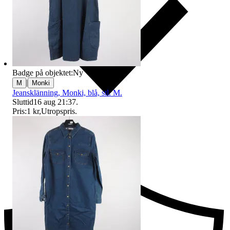
Badge på objektet:
Ny
|
M
Monki
Jeansklänning, Monki, blå, stl. M.
Sluttid
16 aug 21:37
.
Pris:
1 kr
,
Utropspris
.
Ersättning om du inte får din vara