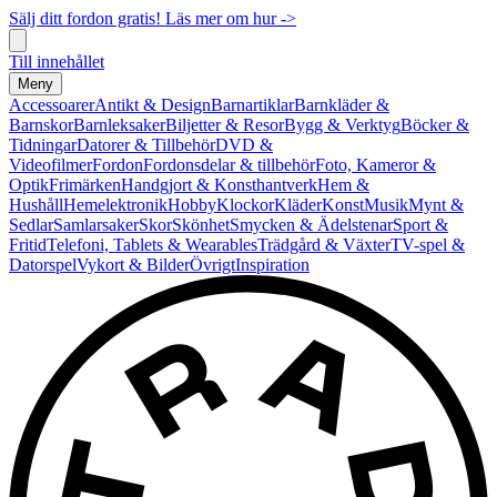
Sälj ditt fordon gratis! Läs mer om hur ->
Till innehållet
Meny
Accessoarer
Antikt & Design
Barnartiklar
Barnkläder &
Barnskor
Barnleksaker
Biljetter & Resor
Bygg & Verktyg
Böcker &
Tidningar
Datorer & Tillbehör
DVD &
Videofilmer
Fordon
Fordonsdelar & tillbehör
Foto, Kameror &
Optik
Frimärken
Handgjort & Konsthantverk
Hem &
Hushåll
Hemelektronik
Hobby
Klockor
Kläder
Konst
Musik
Mynt &
Sedlar
Samlarsaker
Skor
Skönhet
Smycken & Ädelstenar
Sport &
Fritid
Telefoni, Tablets & Wearables
Trädgård & Växter
TV-spel &
Datorspel
Vykort & Bilder
Övrigt
Inspiration