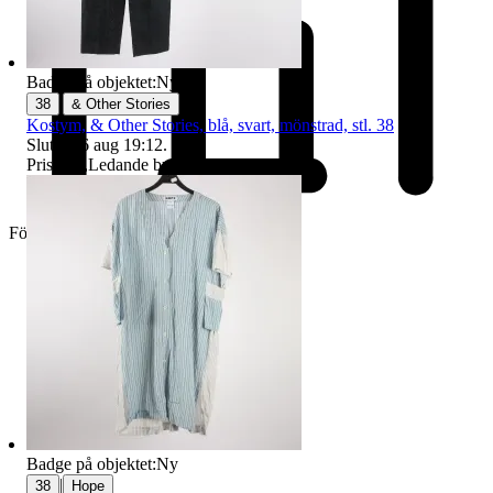
Badge på objektet:
Ny
|
38
& Other Stories
Kostym, & Other Stories, blå, svart, mönstrad, stl. 38
Sluttid
16 aug 19:12
.
Pris:
1 kr
,
Ledande bud
.
Företag
Badge på objektet:
Ny
|
38
Hope