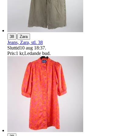
|
38
Zara
Jeans, Zara, stl. 38
Sluttid
10 aug 18:37
.
Pris:
1 kr
,
Ledande bud
.