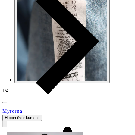
1
/
4
Myrorna
Hoppa över karusell