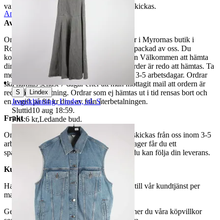
varor märkta endast avhämtning inte kan skickas.
Anmäl
Sälj liknande
Avhämtning
Om du väljer avhämtning hämtas din order i Myrornas butik i
Ropsten, Kolargatan 2 efter den har blivit packad av oss. Du
kommer att få ett separat mail med rubriken Välkommen att hämta
din order på Myrorna i Ropsten! när din order är redo att hämtas. Ta
med legitimation. Hanteringstiden är cirka 3-5 arbetsdagar. Ordrar
ska hämtas senast 7 dagar efter att man mottagit mail att ordern är
|
S
Lindex
redo för avhämtning. Ordrar som ej hämtas ut i tid rensas bort och
Jeansklänning, Lindex, stl. S
en avgift på 84 kr dras av från återbetalningen.
Sluttid
10 aug 18:59
.
Frakt
Pris:
6 kr
,
Ledande bud
.
Om du har valt frakt kommer din vara att skickas från oss inom 3-5
arbetsdagar. När din vara har lämnat vårt lager får du ett
spårningsnummer av DSV inom kort där du kan följa din leverans.
Kundservice
Har du frågor eller funderingar hör av dig till vår kundtjänst per
mail:
webbshop@myrorna.se
.
Genom att buda på våra annonser godkänner du våra köpvillkor