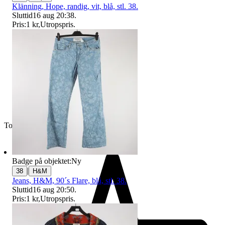
Klänning, Hope, randig, vit, blå, stl. 38.
Sluttid
16 aug 20:38
.
Pris:
1 kr
,
Utropspris
.
Toppsäljare
Badge på objektet:
Ny
|
38
H&M
Jeans, H&M, 90´s Flare, blå, stl. 38.
Sluttid
16 aug 20:50
.
Pris:
1 kr
,
Utropspris
.