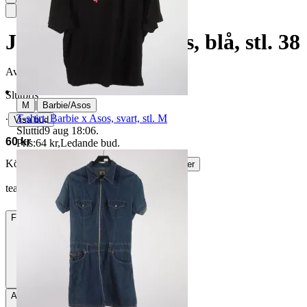
Jeansklänning, Asos, blå, stl. 38
Avslutad
14 jun 21:35
Slutpris
|
M
Barbie/Asos
T-shirt, Barbie x Asos, svart, stl. M
∙
Visa bud
Sluttid
9 aug 18:06
.
60 kr
Pris:
64 kr
,
Ledande bud
.
Köparskydd är valfritt hos företag.
Läs mer
teadetlof vann auktionen
Frakt
84 kr DSV
Avhämtning
Stockholm, Sverige