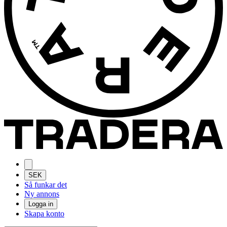
SEK
Så funkar det
Ny annons
Logga in
Skapa konto