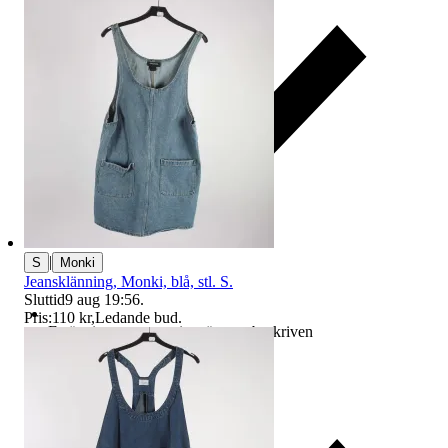
|
S
Monki
Jeansklänning, Monki, blå, stl. S.
Sluttid
9 aug 19:56
.
Pris:
110 kr
,
Ledande bud
.
Ersättning om varan inte är som beskriven