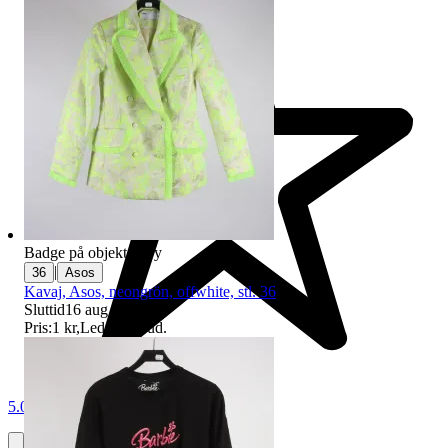
Badge på objektet:
Ny
|
36
Asos
Kavaj, Asos, neongrön, offwhite, stl. 36
Sluttid
16 aug 19:06
.
Pris:
1 kr
,
Ledande bud
.
5.0