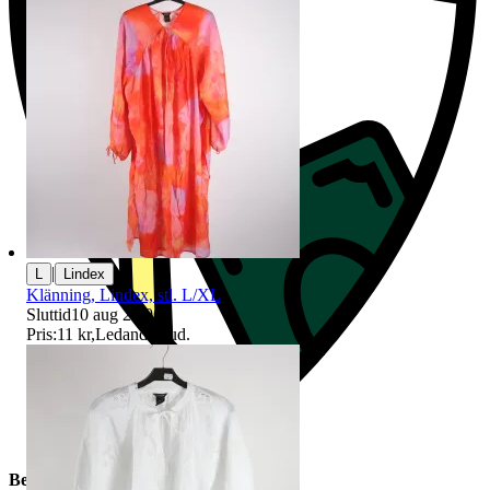
|
L
Lindex
Klänning, Lindex, stl. L/XL
Sluttid
10 aug 20:06
.
Pris:
11 kr
,
Ledande bud
.
Beskrivning