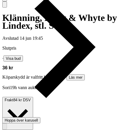
Klänning, Holly & Whyte by
Lindex, stl. S
Avslutad
14 jun 19:45
Slutpris
∙
Visa bud
36 kr
Köparskydd är valfritt hos företag.
Läs mer
Sori19h vann auktionen
Frakt
84 kr DSV
Hoppa över karusell