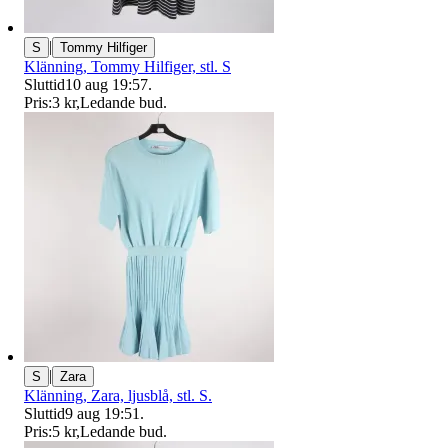
|
S
Tommy Hilfiger
Klänning, Tommy Hilfiger, stl. S
Sluttid
10 aug 19:57
.
Pris:
3 kr
,
Ledande bud
.
|
S
Zara
Klänning, Zara, ljusblå, stl. S.
Sluttid
9 aug 19:51
.
Pris:
5 kr
,
Ledande bud
.