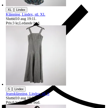
|
XL
Lindex
Klänning, Lindex, stl. XL
Sluttid
10 aug 19:11
.
Pris:
3 kr
,
Ledande bud
.
Ersättning om du inte får din vara
|
S
Lindex
Jeansklänning, Lindex, stl. S
Sluttid
10 aug 18:59
.
Pris:
6 kr
,
Ledande bud
.