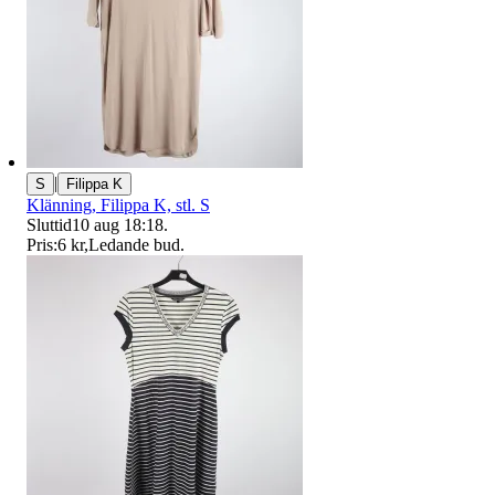
|
S
Filippa K
Klänning, Filippa K, stl. S
Sluttid
10 aug 18:18
.
Pris:
6 kr
,
Ledande bud
.