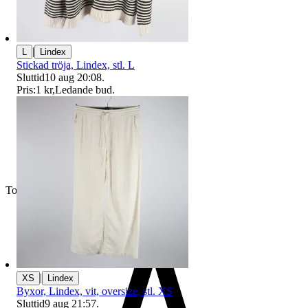
|
L
Lindex
Stickad tröja, Lindex, stl. L
Sluttid
10 aug 20:08
.
Pris:
1 kr
,
Ledande bud
.
Toppsäljare
|
XS
Lindex
Byxor, Lindex, vit, oversize, stl. XS
Sluttid
9 aug 21:57
.