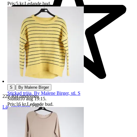
Pris:
5 kr
,
Ledande bud
.
|
S
By Malene Birger
Stickad tröja, By Malene Birger, stl. S
229 404 omdömen
Sluttid
10 aug 19:15
.
Pris:
16 kr
,
Ledande bud
.
Läs omdömen
Följ