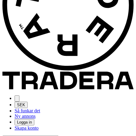
SEK
Så funkar det
Ny annons
Logga in
Skapa konto