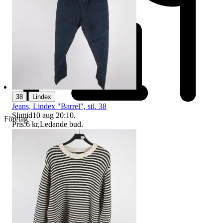
|
38
Lindex
Jeans, Lindex "Barrel", stl. 38
Sluttid
10 aug 20:10
.
Företag
Pris:
6 kr
,
Ledande bud
.