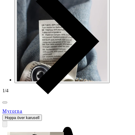
1
/
4
Myrorna
Hoppa över karusell