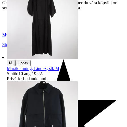
Genom att buda på våra annonser godkänner du våra köpvillkor
som du hittar på vår infosida här på Tradera.
Myrorna
Stockholm
,
Sverige
|
M
Lindex
Maxiklänning, Lindex, stl. M
Sluttid
10 aug 19:22
.
Pris:
1 kr
,
Ledande bud
.