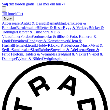
Sälj ditt fordon gratis! Läs mer om hur ->
Till innehållet
Meny
Accessoarer
Antikt & Design
Barnartiklar
Barnkläder &
Barnskor
Barnleksaker
Biljetter & Resor
Bygg & Verktyg
Böcker &
Tidningar
Datorer & Tillbehör
DVD &
Videofilmer
Fordon
Fordonsdelar & tillbehör
Foto, Kameror &
Optik
Frimärken
Handgjort & Konsthantverk
Hem &
Hushåll
Hemelektronik
Hobby
Klockor
Kläder
Konst
Musik
Mynt &
Sedlar
Samlarsaker
Skor
Skönhet
Smycken & Ädelstenar
Sport &
Fritid
Telefoni, Tablets & Wearables
Trädgård & Växter
TV-spel &
Datorspel
Vykort & Bilder
Övrigt
Inspiration