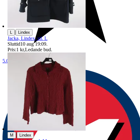
|
L
Lindex
Jacka, Lindex, stl. L
Sluttid
10 aug 19:09
.
Pris:
1 kr
,
Ledande bud
.
5.0
|
M
Lindex