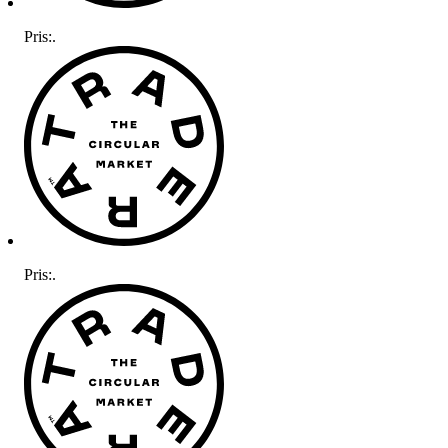
Pris:
.
Pris:
.