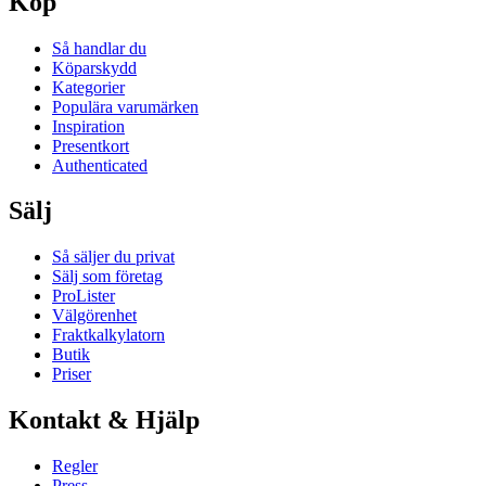
Köp
Så handlar du
Köparskydd
Kategorier
Populära varumärken
Inspiration
Presentkort
Authenticated
Sälj
Så säljer du privat
Sälj som företag
ProLister
Välgörenhet
Fraktkalkylatorn
Butik
Priser
Kontakt & Hjälp
Regler
Press