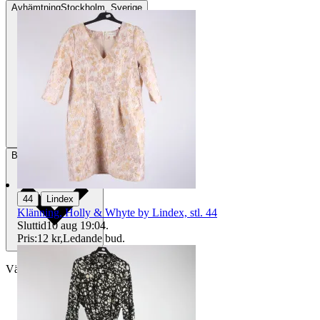
Avhämtning
Stockholm, Sverige
Betalning
Via Tradera
|
44
Lindex
Klänning, Holly & Whyte by Lindex, stl. 44
Sluttid
10 aug 19:04
.
Pris:
12 kr
,
Ledande bud
.
Välj till köparskydd