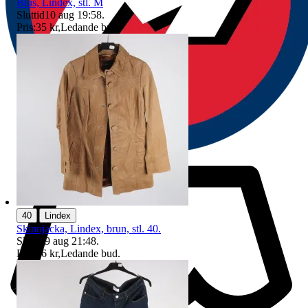
Blus, Lindex, stl. M
Sluttid
10 aug 19:58
.
Pris:
35 kr
,
Ledande bud
.
|
40
Lindex
Skinnjacka, Lindex, brun, stl. 40.
Sluttid
9 aug 21:48
.
Pris:
16 kr
,
Ledande bud
.