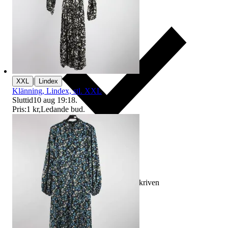
|
XXL
Lindex
Klänning, Lindex, stl. XXL
Sluttid
10 aug 19:18
.
Pris:
1 kr
,
Ledande bud
.
Ersättning om varan inte är som beskriven