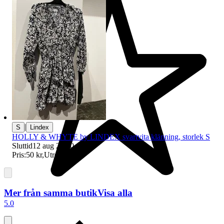
|
S
Lindex
HOLLY & WHYTE by LINDEX svartvita klänning, storlek S
Sluttid
12 aug 20:30
.
Pris:
50 kr
,
Utropspris
.
Mer från samma butik
Visa alla
5.0