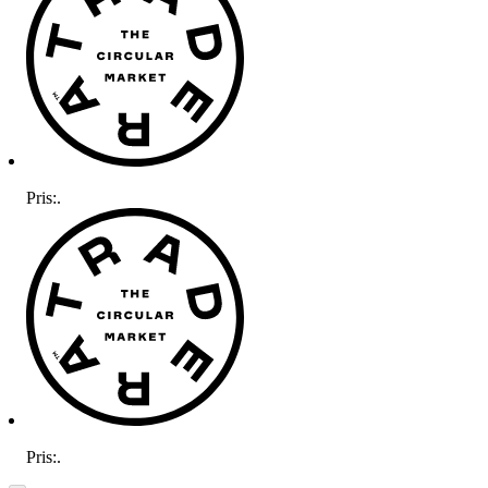
Pris:
.
Pris:
.