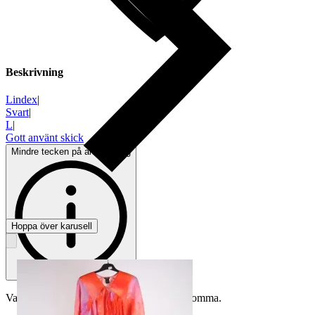
Beskrivning
Lindex
|
Svart
|
L
|
Gott använt skick
Mindre tecken på användning
Hoppa över karusell
Varan är begagnad och defekter kan förekomma.