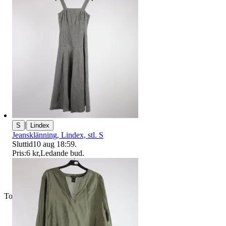
|
S
Lindex
Jeansklänning, Lindex, stl. S
Sluttid
10 aug 18:59
.
Pris:
6 kr
,
Ledande bud
.
Toppsäljare