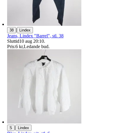
|
38
Lindex
Jeans, Lindex "Barrel", stl. 38
Sluttid
10 aug 20:10
.
Pris:
6 kr
,
Ledande bud
.
|
S
Lindex