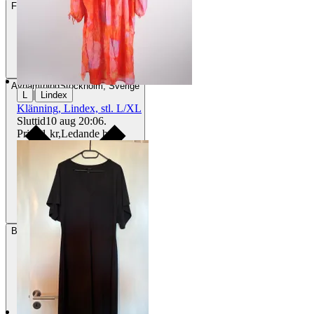
Frakt
84 kr DSV
Avhämtning
Stockholm, Sverige
|
L
Lindex
Klänning, Lindex, stl. L/XL
Sluttid
10 aug 20:06
.
Pris:
11 kr
,
Ledande bud
.
Betalning
Via Tradera