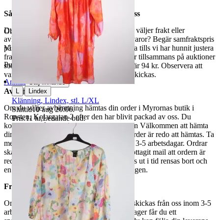
Så här går det till när du handlar hos oss
Du betalar din order direkt på Tradera och väljer frakt eller
Objektnr
735 527 333
avhämtning. Vill du att vi samfraktar fler varor? Begär samfraktspris
på din Traderasida och vänta med att betala tills vi har hunnit justera
Visningar
452
fraktpriset. Vi samfraktar upp till fyra varor tillsammans på auktioner
Publicerad
8 jun 20:29
som avslutas samma dag. Samfraktspriset är 94 kr. Observera att
varor märkta endast avhämtning inte kan skickas.
Anmäl
Sälj liknande
|
Avhämtning
L
Lindex
Klänning, Lindex, stl. L/XL
Om du väljer avhämtning hämtas din order i Myrornas butik i
Sluttid
10 aug 20:06
.
Ropsten, Kolargatan 2 efter den har blivit packad av oss. Du
Pris:
11 kr
,
Ledande bud
.
kommer att få ett separat mail med rubriken Välkommen att hämta
din order på Myrorna i Ropsten! när din order är redo att hämtas. Ta
med legitimation. Hanteringstiden är cirka 3-5 arbetsdagar. Ordrar
ska hämtas senast 7 dagar efter att man mottagit mail att ordern är
redo för avhämtning. Ordrar som ej hämtas ut i tid rensas bort och
en avgift på 84 kr dras av från återbetalningen.
Frakt
Om du har valt frakt kommer din vara att skickas från oss inom 3-5
arbetsdagar. När din vara har lämnat vårt lager får du ett