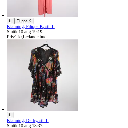
|
L
Filippa K
Klänning, Filippa K, stl. L
Sluttid
10 aug 19:19
.
Pris:
1 kr
,
Ledande bud
.
L
Klänning, Derhy, stl. L
Sluttid
10 aug 18:37
.