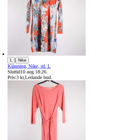
|
L
Nike
Klänning, Nike, stl. L
Sluttid
10 aug 18:26
.
Pris:
3 kr
,
Ledande bud
.