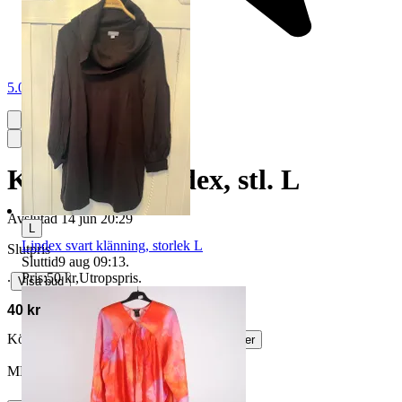
5.0
Klänning, Lindex, stl. L
Avslutad
14 jun 20:29
L
Lindex svart klänning, storlek L
Slutpris
Sluttid
9 aug 09:13
.
Pris:
50 kr
,
Utropspris
.
∙
Visa bud
40 kr
Köparskydd är valfritt hos företag.
Läs mer
MH23 vann auktionen