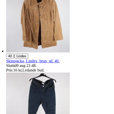
|
40
Lindex
Skinnjacka, Lindex, brun, stl. 40.
Sluttid
9 aug 21:48
.
Pris:
16 kr
,
Ledande bud
.