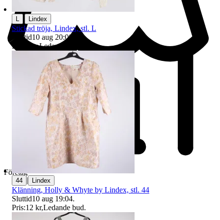
|
L
Lindex
Stickad tröja, Lindex, stl. L
Sluttid
10 aug 20:08
.
Pris:
1 kr
,
Ledande bud
.
Företag
|
44
Lindex
Klänning, Holly & Whyte by Lindex, stl. 44
Sluttid
10 aug 19:04
.
Pris:
12 kr
,
Ledande bud
.