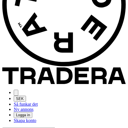
SEK
Så funkar det
Ny annons
Logga in
Skapa konto