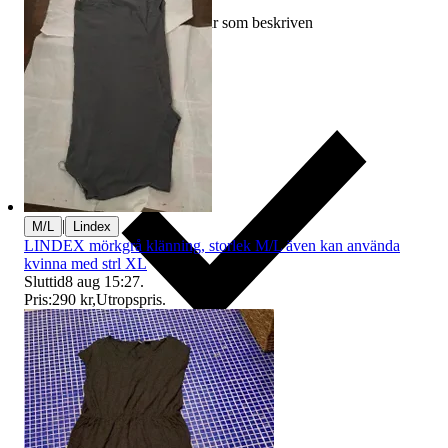
Ersättning om varan inte är som beskriven
|
M/L
Lindex
LINDEX mörkgrå klänning, storlek M/L även kan använda
kvinna med strl XL
Sluttid
8 aug 15:27
.
Pris:
290 kr
,
Utropspris
.
Ersättning om du inte får din vara