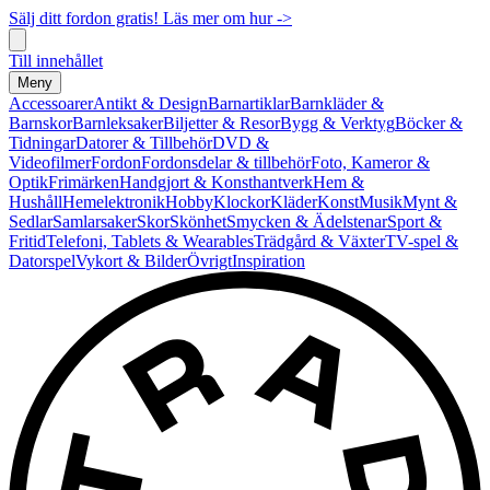
Sälj ditt fordon gratis! Läs mer om hur ->
Till innehållet
Meny
Accessoarer
Antikt & Design
Barnartiklar
Barnkläder &
Barnskor
Barnleksaker
Biljetter & Resor
Bygg & Verktyg
Böcker &
Tidningar
Datorer & Tillbehör
DVD &
Videofilmer
Fordon
Fordonsdelar & tillbehör
Foto, Kameror &
Optik
Frimärken
Handgjort & Konsthantverk
Hem &
Hushåll
Hemelektronik
Hobby
Klockor
Kläder
Konst
Musik
Mynt &
Sedlar
Samlarsaker
Skor
Skönhet
Smycken & Ädelstenar
Sport &
Fritid
Telefoni, Tablets & Wearables
Trädgård & Växter
TV-spel &
Datorspel
Vykort & Bilder
Övrigt
Inspiration