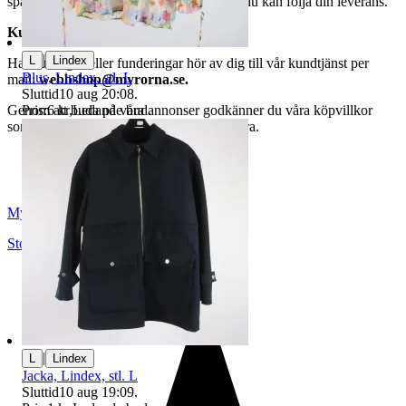
spårningsnummer av DSV inom kort där du kan följa din leverans.
Kundservice
|
L
Lindex
Har du frågor eller funderingar hör av dig till vår kundtjänst per
Blus, Lindex, stl. L
mail:
webbshop@myrorna.se
.
Sluttid
10 aug 20:08
.
Pris:
6 kr
,
Ledande bud
.
Genom att buda på våra annonser godkänner du våra köpvillkor
som du hittar på vår infosida här på Tradera.
Myrorna
Stockholm
,
Sverige
|
L
Lindex
Jacka, Lindex, stl. L
Sluttid
10 aug 19:09
.