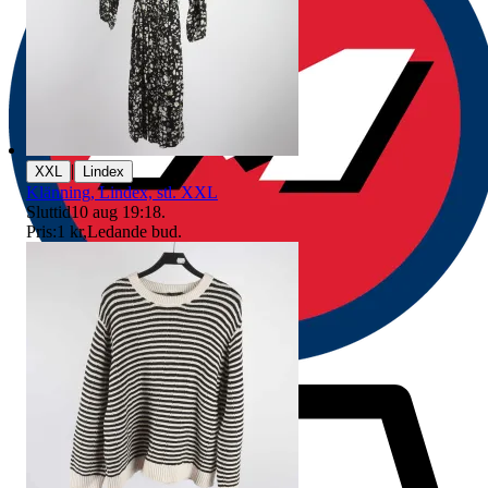
|
XXL
Lindex
Klänning, Lindex, stl. XXL
Sluttid
10 aug 19:18
.
Pris:
1 kr
,
Ledande bud
.