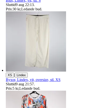
Blus, Lindex, vit, stl. S
Sluttid
9 aug 22:13
.
Pris:
30 kr
,
Ledande bud
.
|
XS
Lindex
Byxor, Lindex, vit, oversize, stl. XS
Sluttid
9 aug 21:57
.
Pris:
5 kr
,
Ledande bud
.