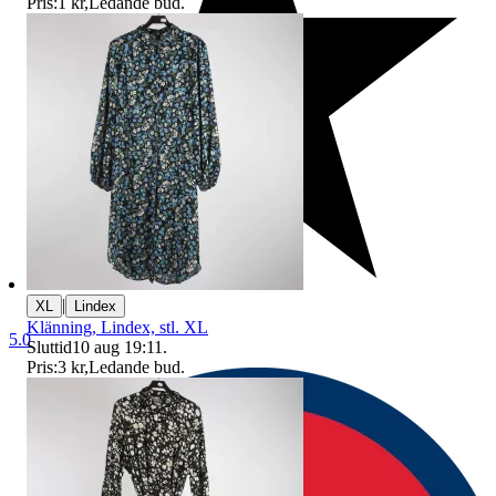
Pris:
1 kr
,
Ledande bud
.
|
XL
Lindex
Klänning, Lindex, stl. XL
5.0
Sluttid
10 aug 19:11
.
Pris:
3 kr
,
Ledande bud
.