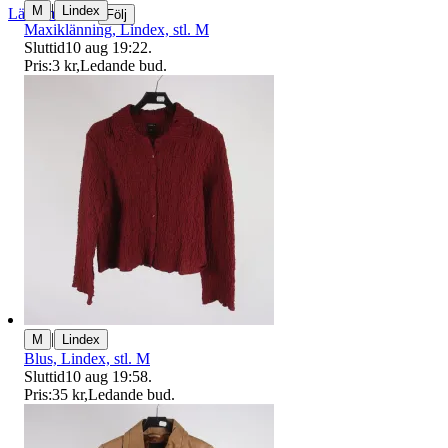
|
M
Lindex
Läs omdömen
Följ
Maxiklänning, Lindex, stl. M
Sluttid
10 aug 19:22
.
Pris:
3 kr
,
Ledande bud
.
|
M
Lindex
Blus, Lindex, stl. M
Sluttid
10 aug 19:58
.
Pris:
35 kr
,
Ledande bud
.