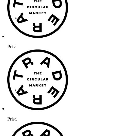
Pris:
.
Pris:
.