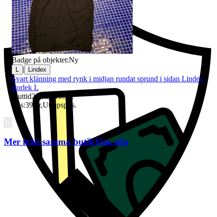
Badge på objektet:
Ny
|
L
Lindex
Svart klänning med rynk i midjan rundat sprund i sidan Lindex
storlek L
Sluttid
20 aug 19:37
.
Pris:
39 kr
,
Utropspris
.
Mer från samma butik
Visa alla