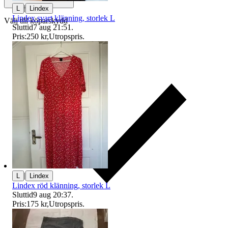
|
L
Lindex
Lindex svart klänning, storlek L
Välj till köparskydd
Sluttid
7 aug 21:51
.
Pris:
250 kr
,
Utropspris
.
|
L
Lindex
Lindex röd klänning, storlek L
Sluttid
9 aug 20:37
.
Pris:
175 kr
,
Utropspris
.