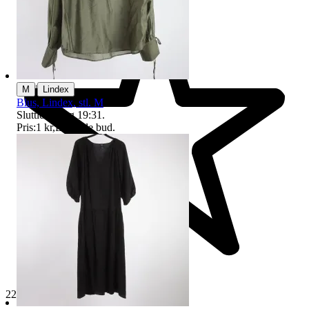
|
M
Lindex
Blus, Lindex, stl. M
Sluttid
10 aug 19:31
.
Pris:
1 kr
,
Ledande bud
.
229 433 omdömen