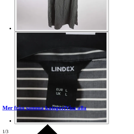
Mer från samma kategori
Visa alla
1
/
3