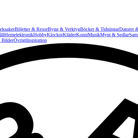
eksaker
Biljetter & Resor
Bygg & Verktyg
Böcker & Tidningar
Datorer &
ll
Hemelektronik
Hobby
Klockor
Kläder
Konst
Musik
Mynt & Sedlar
Saml
 Bilder
Övrigt
Inspiration