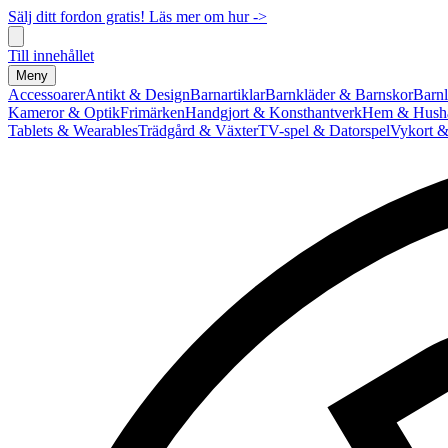
Sälj ditt fordon gratis! Läs mer om hur ->
Till innehållet
Meny
Accessoarer
Antikt & Design
Barnartiklar
Barnkläder & Barnskor
Barnl
Kameror & Optik
Frimärken
Handgjort & Konsthantverk
Hem & Hushå
Tablets & Wearables
Trädgård & Växter
TV-spel & Datorspel
Vykort &