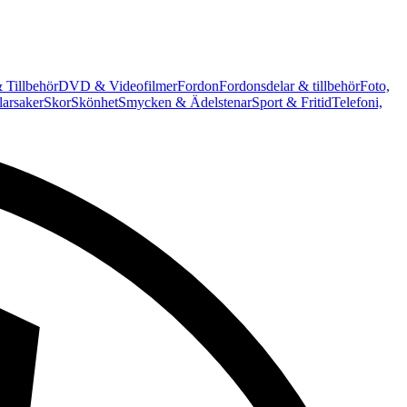
 Tillbehör
DVD & Videofilmer
Fordon
Fordonsdelar & tillbehör
Foto,
arsaker
Skor
Skönhet
Smycken & Ädelstenar
Sport & Fritid
Telefoni,