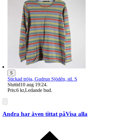
S
Stickad tröja, Gudrun Sjödén, stl. S
Sluttid
10 aug 19:24
.
Pris:
6 kr
,
Ledande bud
.
Andra har även tittat på
Visa alla