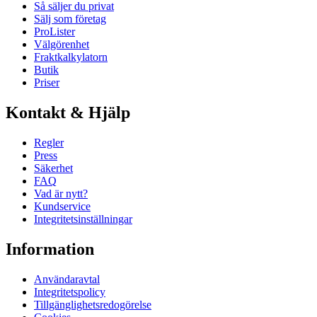
Så säljer du privat
Sälj som företag
ProLister
Välgörenhet
Fraktkalkylatorn
Butik
Priser
Kontakt & Hjälp
Regler
Press
Säkerhet
FAQ
Vad är nytt?
Kundservice
Integritetsinställningar
Information
Användaravtal
Integritetspolicy
Tillgänglighetsredogörelse