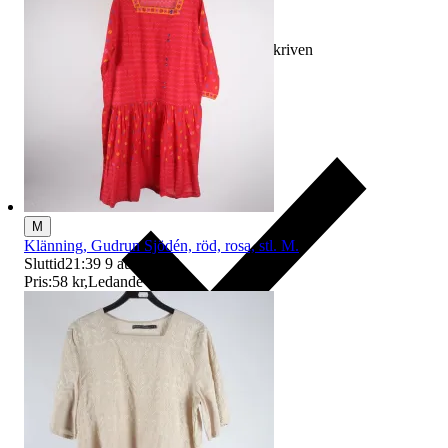
Ersättning om varan inte är som beskriven
M
Klänning, Gudrun Sjödén, röd, rosa, stl. M.
Sluttid
21:39
9 aug 21:39
.
Pris:
58 kr
,
Ledande bud
.