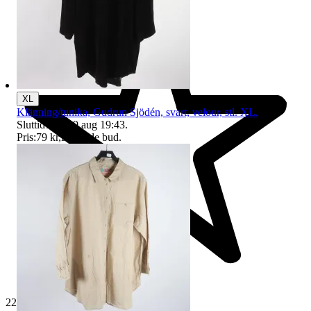
XL
Klänning/tunika, Gudrun Sjödén, svart, velour, stl. XL.
Sluttid
19:43
9 aug 19:43
.
Pris:
79 kr
,
Ledande bud
.
229 622 omdömen