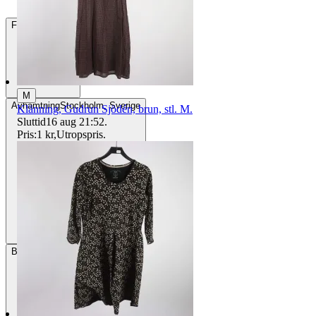
Frakt
84 kr DSV
M
Avhämtning
Stockholm, Sverige
Klänning, Gudrun Sjödén, brun, stl. M.
Sluttid
16 aug 21:52
.
Pris:
1 kr
,
Utropspris
.
Betalning
Via Tradera