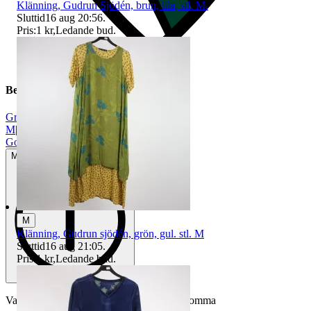
Klänning, Gudrun Sjödén, brun, lila, stl. M.
Sluttid
16 aug 20:56
.
Pris:
1 kr
,
Ledande bud
.
Beskrivning
Grön
|
M
|
Gott använt skick
Mindre tecken på användning
M
Klänning, Gudrun sjödén, grön, gul. stl. M
Sluttid
16 aug 21:05
.
Pris:
1 kr
,
Ledande bud
.
Varan är begagnad och defekter kan förekomma