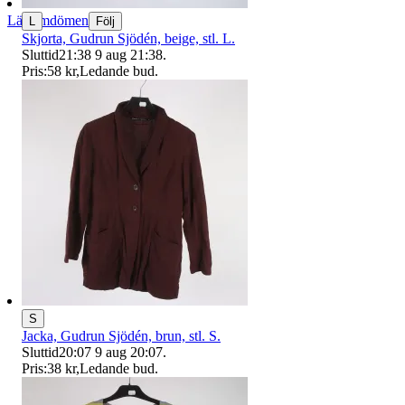
Läs omdömen
L
Följ
Skjorta, Gudrun Sjödén, beige, stl. L.
Sluttid
21:38
9 aug 21:38
.
Pris:
58 kr
,
Ledande bud
.
S
Jacka, Gudrun Sjödén, brun, stl. S.
Sluttid
20:07
9 aug 20:07
.
Pris:
38 kr
,
Ledande bud
.