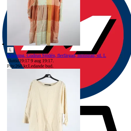
L
Klänning, Gudrun Sjödén, flerfärgad, mönstrad, stl. L
Sluttid
19:17
9 aug 19:17
.
Pris:
260 kr
,
Ledande bud
.