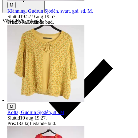
M
Klänning, Gudrun Sjödén, svart, grå, stl. M.
Sluttid
19:57
9 aug 19:57
.
Välj till köparskydd
Pris:
53 kr
,
Ledande bud
.
M
Kofta, Gudrun Sjödén, stl. M
Sluttid
10 aug 19:27
.
Pris:
133 kr
,
Ledande bud
.