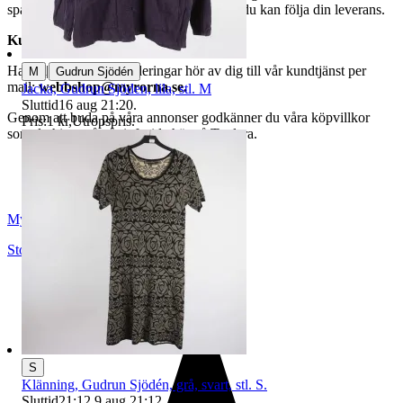
spårningsnummer av DSV inom kort där du kan följa din leverans.
Kundservice
|
Har du frågor eller funderingar hör av dig till vår kundtjänst per
M
Gudrun Sjödén
mail:
webbshop@myrorna.se
.
Jacka, Gudrun Sjöden, lila, stl. M
Sluttid
16 aug 21:20
.
Genom att buda på våra annonser godkänner du våra köpvillkor
Pris:
1 kr
,
Utropspris
.
som du hittar på vår infosida här på Tradera.
Myrorna
Stockholm
,
Sverige
S
Klänning, Gudrun Sjödén, grå, svart, stl. S.
Sluttid
21:12
9 aug 21:12
.