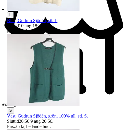
L
Blus, Gudrun Sjödén, stl. L
Sluttid
10 aug 18:30
.
Pris:
12 kr
,
Ledande bud
.
Företag
S
Väst, Gudrun Sjödén, grön, 100% ull, stl. S.
Sluttid
20:56
9 aug 20:56
.
Pris:
35 kr
,
Ledande bud
.