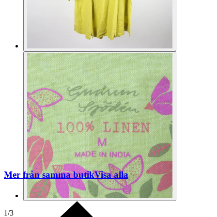
Mer från samma butik
Visa alla
1
/
3