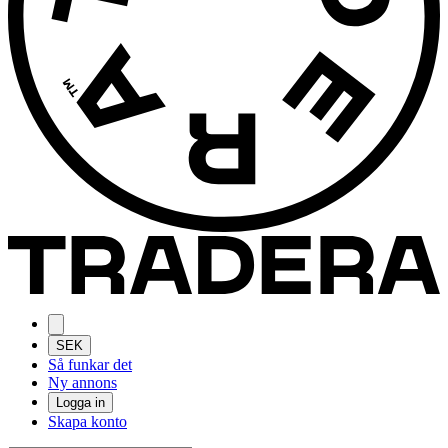
SEK
Så funkar det
Ny annons
Logga in
Skapa konto