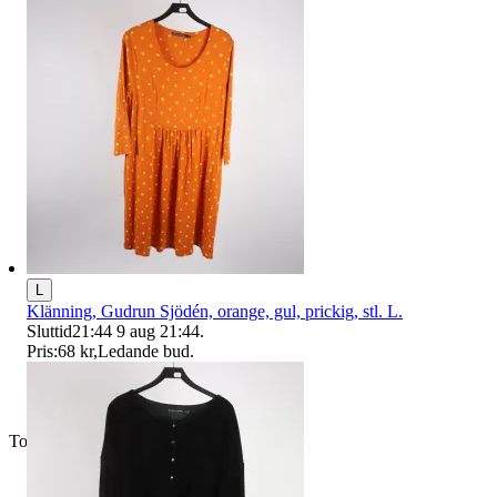
L
Klänning, Gudrun Sjödén, orange, gul, prickig, stl. L.
Sluttid
21:44
9 aug 21:44
.
Pris:
68 kr
,
Ledande bud
.
Toppsäljare