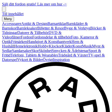
Sälj ditt fordon gratis! Läs mer om hur ->
Till innehållet
Meny
Accessoarer
Antikt & Design
Barnartiklar
Barnkläder &
Barnskor
Barnleksaker
Biljetter & Resor
Bygg & Verktyg
Böcker &
Tidningar
Datorer & Tillbehör
DVD &
Videofilmer
Fordon
Fordonsdelar & tillbehör
Foto, Kameror &
Optik
Frimärken
Handgjort & Konsthantverk
Hem &
Hushåll
Hemelektronik
Hobby
Klockor
Kläder
Konst
Musik
Mynt &
Sedlar
Samlarsaker
Skor
Skönhet
Smycken & Ädelstenar
Sport &
Fritid
Telefoni, Tablets & Wearables
Trädgård & Växter
TV-spel &
Datorspel
Vykort & Bilder
Övrigt
Inspiration