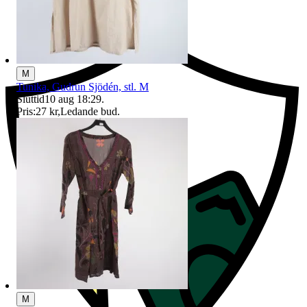
Ersättning om du inte får din vara
M
Tunika, Gudrun Sjödén, stl. M
Sluttid
10 aug 18:29
.
Pris:
27 kr
,
Ledande bud
.
M