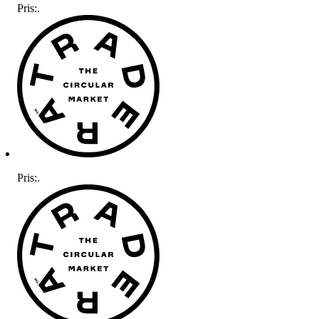
Pris:
.
Pris:
.