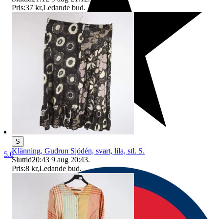
Pris:
37 kr
,
Ledande bud
.
S
Klänning, Gudrun Sjödén, svart, lila, stl. S.
5.0
Sluttid
20:43
9 aug 20:43
.
Pris:
8 kr
,
Ledande bud
.