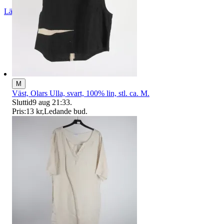
Läs omdömen
Följ
M
Väst, Olars Ulla, svart, 100% lin, stl. ca. M.
Sluttid
9 aug 21:33
.
Pris:
13 kr
,
Ledande bud
.