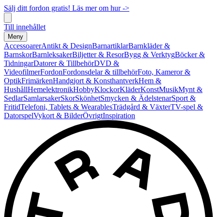
Sälj ditt fordon gratis! Läs mer om hur ->
Till innehållet
Meny
Accessoarer
Antikt & Design
Barnartiklar
Barnkläder &
Barnskor
Barnleksaker
Biljetter & Resor
Bygg & Verktyg
Böcker &
Tidningar
Datorer & Tillbehör
DVD &
Videofilmer
Fordon
Fordonsdelar & tillbehör
Foto, Kameror &
Optik
Frimärken
Handgjort & Konsthantverk
Hem &
Hushåll
Hemelektronik
Hobby
Klockor
Kläder
Konst
Musik
Mynt &
Sedlar
Samlarsaker
Skor
Skönhet
Smycken & Ädelstenar
Sport &
Fritid
Telefoni, Tablets & Wearables
Trädgård & Växter
TV-spel &
Datorspel
Vykort & Bilder
Övrigt
Inspiration