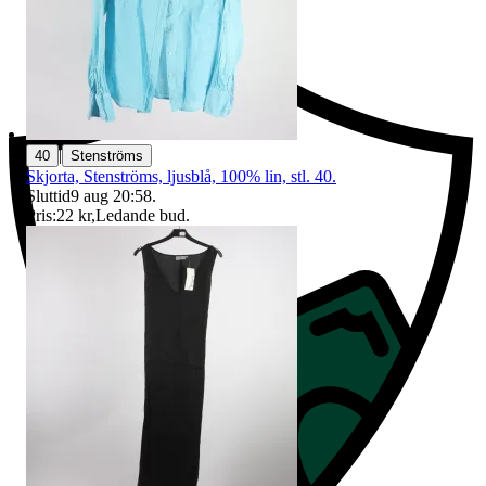
Ersättning om du inte får din vara
|
40
Stenströms
Skjorta, Stenströms, ljusblå, 100% lin, stl. 40.
Sluttid
9 aug 20:58
.
Pris:
22 kr
,
Ledande bud
.