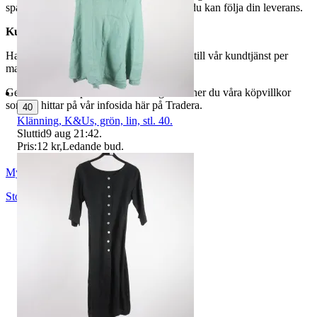
spårningsnummer av DSV inom kort där du kan följa din leverans.
Kundservice
Har du frågor eller funderingar hör av dig till vår kundtjänst per
mail:
webbshop@myrorna.se
.
Genom att buda på våra annonser godkänner du våra köpvillkor
som du hittar på vår infosida här på Tradera.
40
Klänning, K&Us, grön, lin, stl. 40.
Sluttid
9 aug 21:42
.
Pris:
12 kr
,
Ledande bud
.
Myrorna
Stockholm
,
Sverige