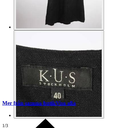
Mer från samma butik
Visa alla
1
/
3