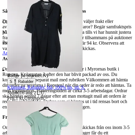
Så här går det till när du handlar hos oss
Du betalar din order direkt på Tradera och väljer frakt eller
Objektnr
736 059 235
avhämtning. Vill du att vi samfraktar fler varor? Begär samfraktspris
på din Traderasida och vänta med att betala tills vi har hunnit justera
Visningar
171
fraktpriset. Vi samfraktar upp till fyra varor tillsammans på auktioner
Publicerad
12 jun 19:42
som avslutas samma dag. Samfraktspriset är 94 kr. Observera att
varor märkta endast avhämtning inte kan skickas.
Anmäl
Sälj liknande
Avhämtning
Om du väljer avhämtning hämtas din order i Myrornas butik i
Ropsten, Kolargatan 2 efter den har blivit packad av oss. Du
Badge på objektet:
Ny
kommer att få ett separat mail med rubriken Välkommen att hämta
|
S
Rabalder
din order på Myrorna i Ropsten! när din order är redo att hämtas. Ta
Klänning, Rabalder, blå, 100% lin, stl. S.
med legitimation. Hanteringstiden är cirka 3-5 arbetsdagar. Ordrar
Sluttid
16 aug 21:37
.
ska hämtas senast 7 dagar efter att man mottagit mail att ordern är
Pris:
1 kr
,
Utropspris
.
redo för avhämtning. Ordrar som ej hämtas ut i tid rensas bort och
en avgift på 84 kr dras av från återbetalningen.
Frakt
Om du har valt frakt kommer din vara att skickas från oss inom 3-5
arbetsdagar. När din vara har lämnat vårt lager får du ett