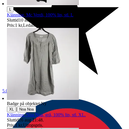
L
Klänning, Mc Verdi, 100% lin, stl. L
Sluttid
10 aug 19:10
.
Pris:
1 kr
,
Ledande bud
.
5.0
Badge på objektet:
Ny
|
XL
Noa Noa
Klänning, Noa Noa, grå, 100% lin, stl. XL.
Sluttid
16 aug 21:48
.
Pris:
1 kr
,
Utropspris
.