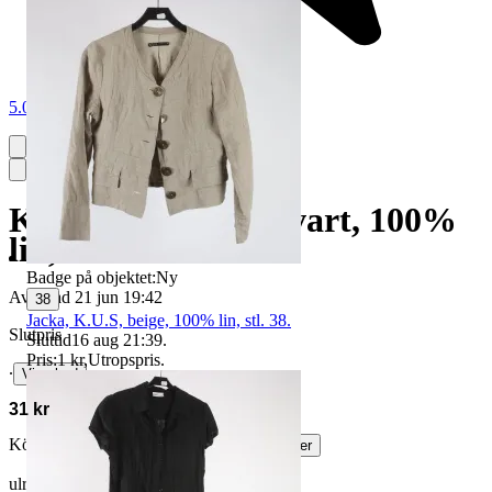
5.0
Klänning, K.U.S, svart, 100%
lin, stl. 40.
Badge på objektet:
Ny
Avslutad
21 jun 19:42
38
Jacka, K.U.S, beige, 100% lin, stl. 38.
Slutpris
Sluttid
16 aug 21:39
.
Pris:
1 kr
,
Utropspris
.
∙
Visa bud
31 kr
Köparskydd är valfritt hos företag.
Läs mer
ulricahörberg vann auktionen