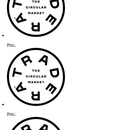
Pris:
.
Pris:
.