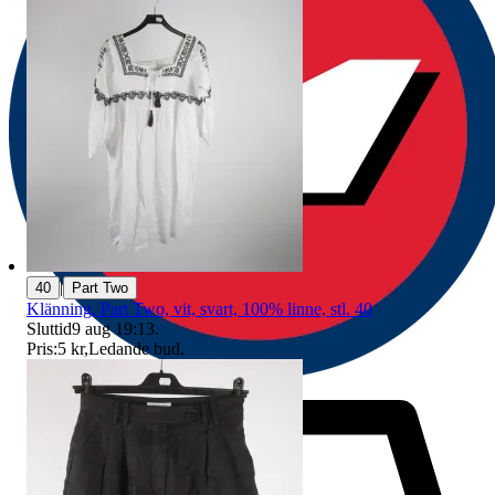
|
40
Part Two
Klänning, Part Two, vit, svart, 100% linne, stl. 40
Sluttid
9 aug 19:13
.
Pris:
5 kr
,
Ledande bud
.