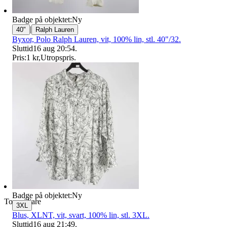
Badge på objektet:
Ny
|
40"
Ralph Lauren
Byxor, Polo Ralph Lauren, vit, 100% lin, stl. 40"/32.
Sluttid
16 aug 20:54
.
Pris:
1 kr
,
Utropspris
.
Badge på objektet:
Ny
Toppsäljare
3XL
Blus, XLNT, vit, svart, 100% lin, stl. 3XL.
Sluttid
16 aug 21:49
.