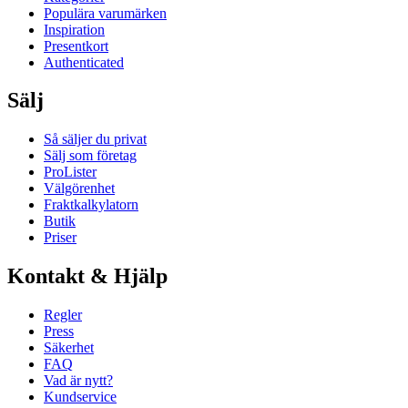
Populära varumärken
Inspiration
Presentkort
Authenticated
Sälj
Så säljer du privat
Sälj som företag
ProLister
Välgörenhet
Fraktkalkylatorn
Butik
Priser
Kontakt & Hjälp
Regler
Press
Säkerhet
FAQ
Vad är nytt?
Kundservice