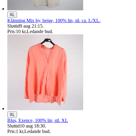
XL
Klänning,Mix by, beige, 100% lin, stl. ca. L/XL.
Sluttid
9 aug 21:15
.
Pris:
10 kr
,
Ledande bud
.
XL
Blus, Ezence, 100% lin, stl. XL
Sluttid
10 aug 18:30
.
Pris:
1 kr
,
Ledande bud
.