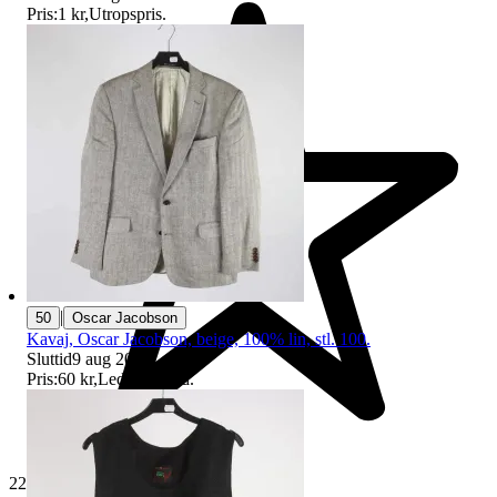
Pris:
1 kr
,
Utropspris
.
|
50
Oscar Jacobson
Kavaj, Oscar Jacobson, beige, 100% lin, stl. 100.
Sluttid
9 aug 20:33
.
Pris:
60 kr
,
Ledande bud
.
229 528 omdömen