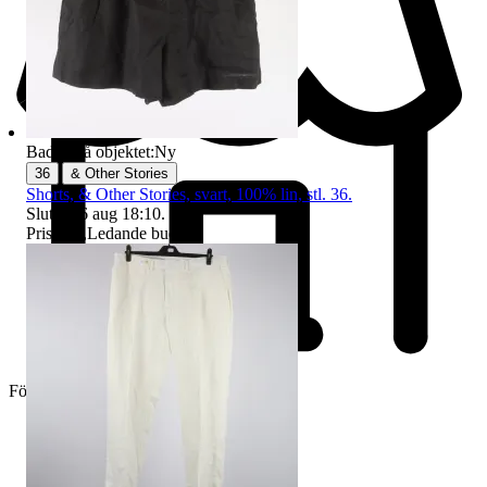
Badge på objektet:
Ny
|
36
& Other Stories
Shorts, & Other Stories, svart, 100% lin, stl. 36.
Sluttid
16 aug 18:10
.
Pris:
1 kr
,
Ledande bud
.
Företag