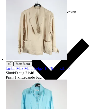
Ersättning om varan inte är som beskriven
|
40
Max Mara
Jacka, Max Mara, beige, 100% lin, stl. 40.
Sluttid
9 aug 21:46
.
Pris:
71 kr
,
Ledande bud
.