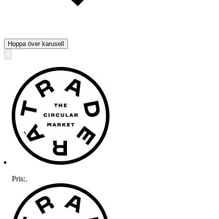
Hoppa över karusell
Pris:
.