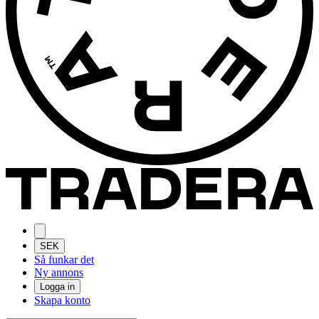
SEK
Så funkar det
Ny annons
Logga in
Skapa konto