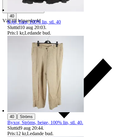
40
Välj till köparskydd
Kjol, Tara, 100% lin, stl. 40
Sluttid
10 aug 20:03
.
Pris:
1 kr
,
Ledande bud
.
|
40
Ströms
Byxor, Ströms, beige, 100% lin, stl. 40.
Sluttid
9 aug 20:44
.
Pris:
12 kr
,
Ledande bud
.