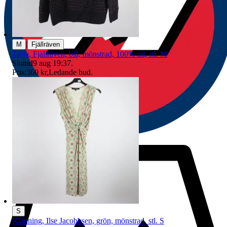
|
M
Fjällräven
Tröja, Fjällräven, blå, mönstrad, 100% ull, stl. M
Sluttid
9 aug 19:37
.
Pris:
360 kr
,
Ledande bud
.
S
Klänning, Ilse Jacobbsen, grön, mönstrad, stl. S