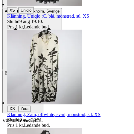
|
XS
Uniqlo
Avhämtning
Stockholm, Sverige
Klänning, Uniqlo :C, blå, mönstrad, stl. XS
Sluttid
9 aug 19:10
.
Pris:
1 kr
,
Ledande bud
.
Betalning
Via Tradera
|
XS
Zara
Klänning, Zara, offwhite, svart, mönstrad, stl. XS
Sluttid
9 aug 20:51
.
Välj till köparskydd
Pris:
1 kr
,
Ledande bud
.