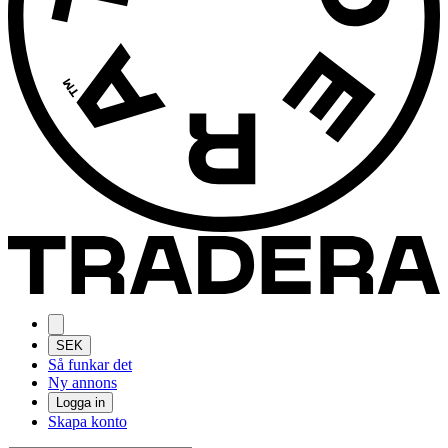
SEK
Så funkar det
Ny annons
Logga in
Skapa konto