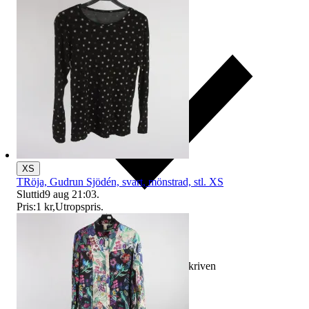
XS
TRöja, Gudrun Sjödén, svart, mönstrad, stl. XS
Sluttid
9 aug 21:03
.
Pris:
1 kr
,
Utropspris
.
Ersättning om varan inte är som beskriven