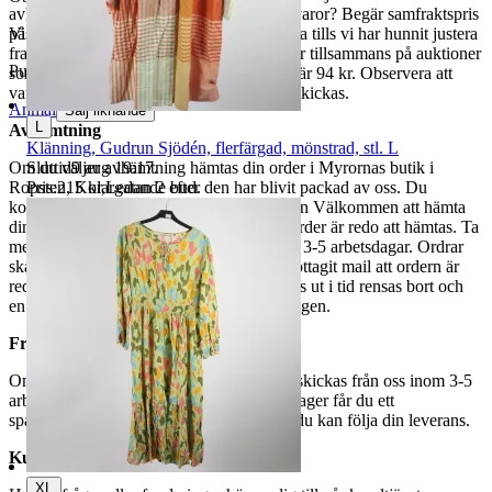
avhämtning. Vill du att vi samfraktar fler varor? Begär samfraktspris
på din Traderasida och vänta med att betala tills vi har hunnit justera
Visningar
81
fraktpriset. Vi samfraktar upp till fyra varor tillsammans på auktioner
Publicerad
12 jun 19:57
som avslutas samma dag. Samfraktspriset är 94 kr. Observera att
varor märkta endast avhämtning inte kan skickas.
Anmäl
Sälj liknande
L
Avhämtning
Klänning, Gudrun Sjödén, flerfärgad, mönstrad, stl. L
Sluttid
9 aug 19:17
.
Om du väljer avhämtning hämtas din order i Myrornas butik i
Pris:
215 kr
,
Ledande bud
.
Ropsten, Kolargatan 2 efter den har blivit packad av oss. Du
kommer att få ett separat mail med rubriken Välkommen att hämta
din order på Myrorna i Ropsten! när din order är redo att hämtas. Ta
med legitimation. Hanteringstiden är cirka 3-5 arbetsdagar. Ordrar
ska hämtas senast 7 dagar efter att man mottagit mail att ordern är
redo för avhämtning. Ordrar som ej hämtas ut i tid rensas bort och
en avgift på 84 kr dras av från återbetalningen.
Frakt
Om du har valt frakt kommer din vara att skickas från oss inom 3-5
arbetsdagar. När din vara har lämnat vårt lager får du ett
spårningsnummer av DSV inom kort där du kan följa din leverans.
Kundservice
XL