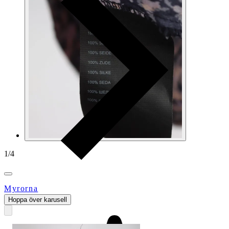
1
/
4
Myrorna
Hoppa över karusell