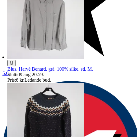
M
Blus, Harvé Benard, grå, 100% silke, stl. M.
5.0
Sluttid
9 aug 20:59
.
Pris:
6 kr
,
Ledande bud
.