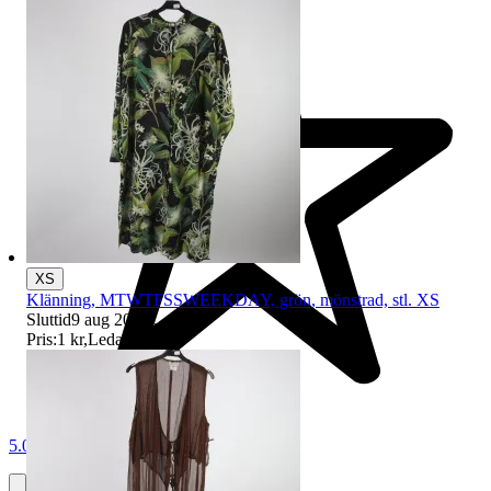
XS
Klänning, MTWTFSSWEEKDAY, grön, mönstrad, stl. XS
Sluttid
9 aug 20:39
.
Pris:
1 kr
,
Ledande bud
.
5.0