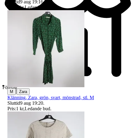
Sluttid
9 aug 19:16
.
Pris:
1 kr
,
Ledande bud
.
Företag
|
M
Zara
Klänning, Zara, grön, svart, mönstrad, stl. M
Sluttid
9 aug 19:20
.
Pris:
1 kr
,
Ledande bud
.