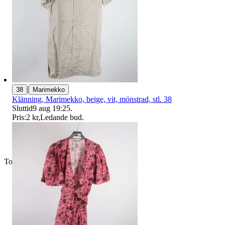
|
38
Marimekko
Klänning, Marimekko, beige, vit, mönstrad, stl. 38
Sluttid
9 aug 19:25
.
Pris:
2 kr
,
Ledande bud
.
Toppsäljare