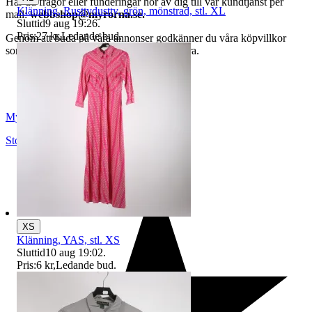
Har du frågor eller funderingar hör av dig till vår kundtjänst per
Klänning, Rusttydustty, grön, mönstrad, stl. XL
mail:
webbshop@myrorna.se
.
Sluttid
9 aug 19:26
.
Pris:
27 kr
,
Ledande bud
.
Genom att buda på våra annonser godkänner du våra köpvillkor
som du hittar på vår infosida här på Tradera.
Myrorna
Stockholm
,
Sverige
XS
Klänning, YAS, stl. XS
Sluttid
10 aug 19:02
.
Pris:
6 kr
,
Ledande bud
.