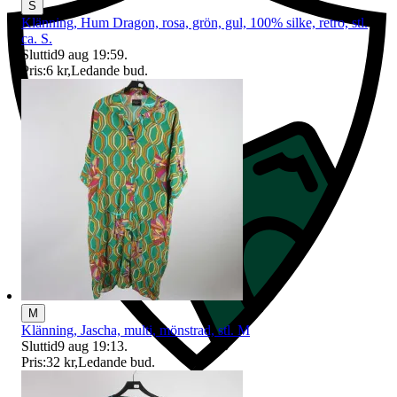
S
Klänning, Hum Dragon, rosa, grön, gul, 100% silke, retro, stl.
ca. S.
Sluttid
9 aug 19:59
.
Pris:
6 kr
,
Ledande bud
.
M
Klänning, Jascha, multi, mönstrad, stl. M
Sluttid
9 aug 19:13
.
Pris:
32 kr
,
Ledande bud
.