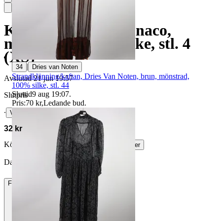
Klänning, Club Monaco,
mönstrad, 100% silke, stl. 4
(XS)
|
34
Dries van Noten
Strandklänning/kaftan, Dries Van Noten, brun, mönstrad,
Avslutad
21 jun 19:57
100% silke, stl. 44
Sluttid
9 aug 19:07
.
Slutpris
Pris:
70 kr
,
Ledande bud
.
∙
Visa bud
32 kr
Köparskydd är valfritt hos företag.
Läs mer
Damsö vann auktionen
Frakt
84 kr DSV