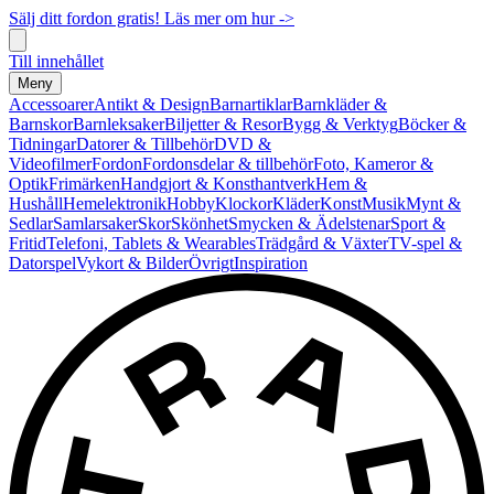
Sälj ditt fordon gratis! Läs mer om hur ->
Till innehållet
Meny
Accessoarer
Antikt & Design
Barnartiklar
Barnkläder &
Barnskor
Barnleksaker
Biljetter & Resor
Bygg & Verktyg
Böcker &
Tidningar
Datorer & Tillbehör
DVD &
Videofilmer
Fordon
Fordonsdelar & tillbehör
Foto, Kameror &
Optik
Frimärken
Handgjort & Konsthantverk
Hem &
Hushåll
Hemelektronik
Hobby
Klockor
Kläder
Konst
Musik
Mynt &
Sedlar
Samlarsaker
Skor
Skönhet
Smycken & Ädelstenar
Sport &
Fritid
Telefoni, Tablets & Wearables
Trädgård & Växter
TV-spel &
Datorspel
Vykort & Bilder
Övrigt
Inspiration