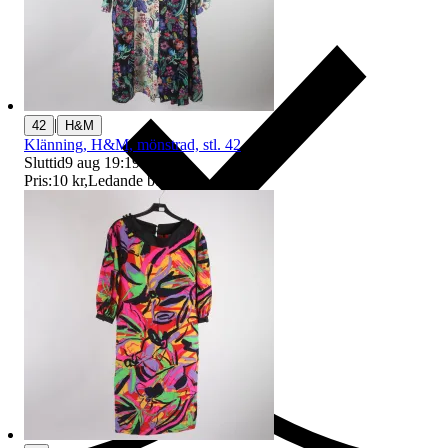
|
42
H&M
Klänning, H&M, mönstrad, stl. 42
Sluttid
9 aug 19:19
.
Pris:
10 kr
,
Ledande bud
.
Ersättning om du inte får din vara