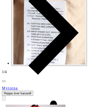
1
/
4
Myrorna
Hoppa över karusell