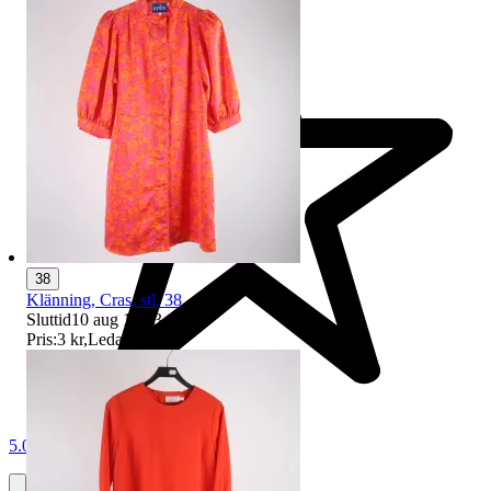
38
Klänning, Cras, stl. 38
Sluttid
10 aug 19:03
.
Pris:
3 kr
,
Ledande bud
.
5.0