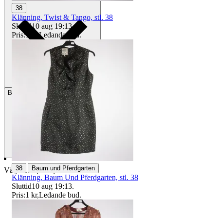
38
Klänning, Twist & Tango, stl. 38
Sluttid
10 aug 19:13
.
Pris:
1 kr
,
Ledande bud
.
Betalning
Via Tradera
|
38
Baum und Pferdgarten
Välj till köparskydd
Klänning, Baum Und Pferdgarten, stl. 38
Sluttid
10 aug 19:13
.
Pris:
1 kr
,
Ledande bud
.