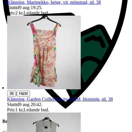
Klänning, Marimekko, beige, vit, mönstrad, stl. 38
Sluttid
9 aug 19:25
.
Pris:
2 kr
,
Ledande bud
.
|
38
H&M
Klänning, Garden Colllection by H&M, blommig, stl. 38
Sluttid
9 aug 20:42
.
Pris:
1 kr
,
Ledande bud
.
Beskrivning