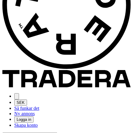
SEK
Så funkar det
Ny annons
Logga in
Skapa konto