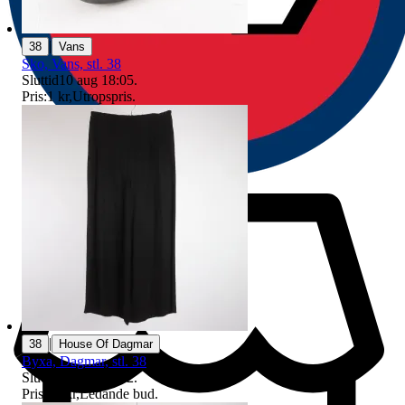
|
38
Vans
Sko, Vans, stl. 38
Sluttid
10 aug 18:05
.
Pris:
1 kr
,
Utropspris
.
|
38
House Of Dagmar
Byxa, Dagmar, stl. 38
Sluttid
10 aug 19:22
.
Pris:
25 kr
,
Ledande bud
.