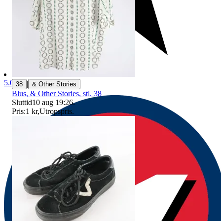
5.0
|
38
& Other Stories
Blus, & Other Stories, stl. 38
Sluttid
10 aug 19:26
.
Pris:
1 kr
,
Utropspris
.