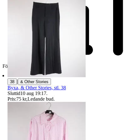
Företag
|
38
& Other Stories
Byxa, & Other Stories, stl. 38
Sluttid
10 aug 19:17
.
Pris:
75 kr
,
Ledande bud
.