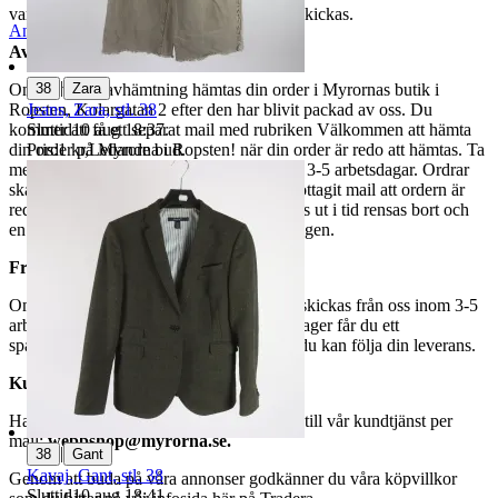
varor märkta endast avhämtning inte kan skickas.
Anmäl
Sälj liknande
Avhämtning
|
38
Zara
Om du väljer avhämtning hämtas din order i Myrornas butik i
Jeans, Zara, stl. 38
Ropsten, Kolargatan 2 efter den har blivit packad av oss. Du
Sluttid
10 aug 18:37
.
kommer att få ett separat mail med rubriken Välkommen att hämta
Pris:
1 kr
,
Ledande bud
.
din order på Myrorna i Ropsten! när din order är redo att hämtas. Ta
med legitimation. Hanteringstiden är cirka 3-5 arbetsdagar. Ordrar
ska hämtas senast 7 dagar efter att man mottagit mail att ordern är
redo för avhämtning. Ordrar som ej hämtas ut i tid rensas bort och
en avgift på 84 kr dras av från återbetalningen.
Frakt
Om du har valt frakt kommer din vara att skickas från oss inom 3-5
arbetsdagar. När din vara har lämnat vårt lager får du ett
spårningsnummer av DSV inom kort där du kan följa din leverans.
Kundservice
Har du frågor eller funderingar hör av dig till vår kundtjänst per
mail:
webbshop@myrorna.se
.
|
38
Gant
Kavaj, Gant, stl. 38
Genom att buda på våra annonser godkänner du våra köpvillkor
Sluttid
10 aug 18:41
.