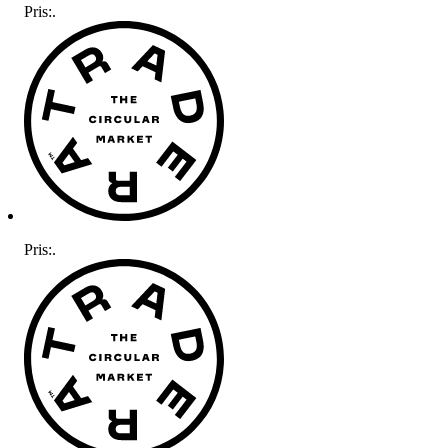
Pris:
.
Pris:
.