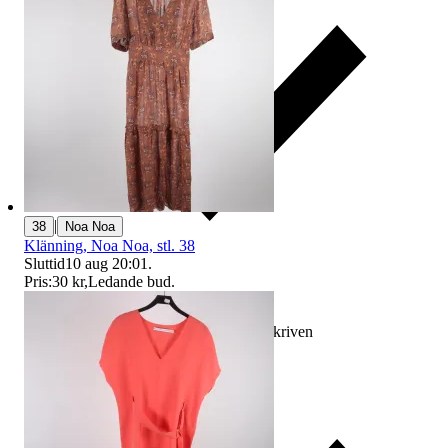
|
38
Noa Noa
Klänning, Noa Noa, stl. 38
Sluttid
10 aug 20:01
.
Pris:
30 kr
,
Ledande bud
.
Ersättning om varan inte är som beskriven