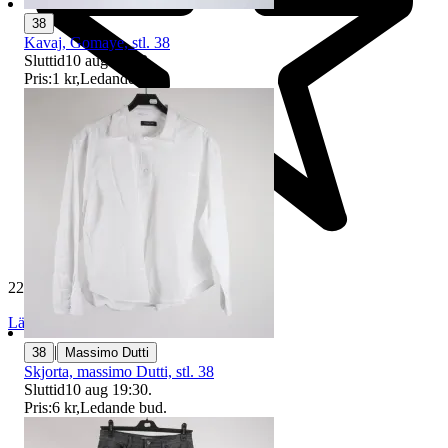
38
Kavaj, Gomaye, stl. 38
Sluttid
10 aug 18:22
.
Pris:
1 kr
,
Ledande bud
.
229 348 omdömen
Läs omdömen
Följ
|
38
Massimo Dutti
Skjorta, massimo Dutti, stl. 38
Sluttid
10 aug 19:30
.
Pris:
6 kr
,
Ledande bud
.