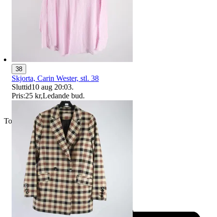
38
Skjorta, Carin Wester, stl. 38
Sluttid
10 aug 20:03
.
Pris:
25 kr
,
Ledande bud
.
Toppsäljare