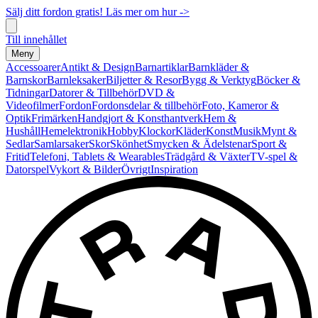
Sälj ditt fordon gratis! Läs mer om hur ->
Till innehållet
Meny
Accessoarer
Antikt & Design
Barnartiklar
Barnkläder &
Barnskor
Barnleksaker
Biljetter & Resor
Bygg & Verktyg
Böcker &
Tidningar
Datorer & Tillbehör
DVD &
Videofilmer
Fordon
Fordonsdelar & tillbehör
Foto, Kameror &
Optik
Frimärken
Handgjort & Konsthantverk
Hem &
Hushåll
Hemelektronik
Hobby
Klockor
Kläder
Konst
Musik
Mynt &
Sedlar
Samlarsaker
Skor
Skönhet
Smycken & Ädelstenar
Sport &
Fritid
Telefoni, Tablets & Wearables
Trädgård & Växter
TV-spel &
Datorspel
Vykort & Bilder
Övrigt
Inspiration