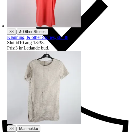
|
38
& Other Stories
Klänning, & other Stories, stl. 38
Sluttid
10 aug 18:38
.
Pris:
3 kr
,
Ledande bud
.
Ersättning om du inte får din vara
|
38
Marimekko