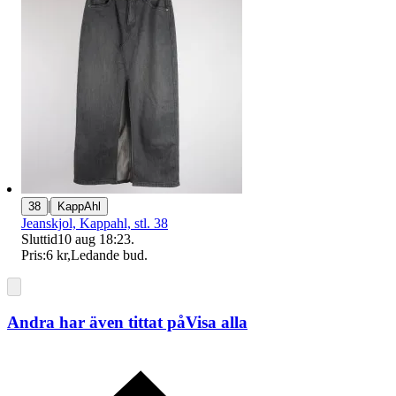
|
38
KappAhl
Jeanskjol, Kappahl, stl. 38
Sluttid
10 aug 18:23
.
Pris:
6 kr
,
Ledande bud
.
Andra har även tittat på
Visa alla