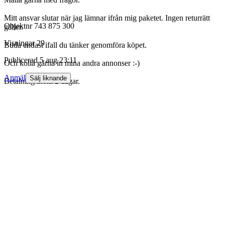
Mitt ansvar slutar när jag lämnar ifrån mig paketet. Ingen returrätt
Objektnr
743 875 300
gäller.
Visningar
29
Buda endast ifall du tänker genomföra köpet.
Publicerad
5 aug 23:11
Och kolla gärna in mina andra annonser :-)
Anmäl
Sälj liknande
Betalning inom 2 dagar.