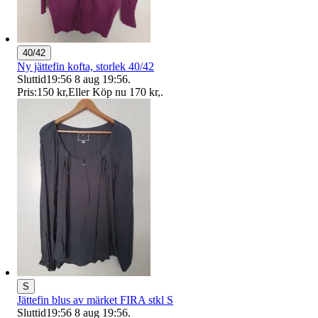
40/42
Ny jättefin kofta, storlek 40/42
Sluttid
19:56
8 aug 19:56
.
Pris:
150 kr
,
Eller Köp nu
170 kr
,
.
S
Jättefin blus av märket FIRA stkl S
Sluttid
19:56
8 aug 19:56
.