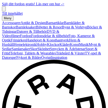
Sälj ditt fordon gratis! Läs mer om hur ->
Till innehållet
Meny
Accessoarer
Antikt & Design
Barnartiklar
Barnkläder &
Barnskor
Barnleksaker
Biljetter & Resor
Bygg & Verktyg
Böcker &
Tidningar
Datorer & Tillbehör
DVD &
Videofilmer
Fordon
Fordonsdelar & tillbehör
Foto, Kameror &
Optik
Frimärken
Handgjort & Konsthantverk
Hem &
Hushåll
Hemelektronik
Hobby
Klockor
Kläder
Konst
Musik
Mynt &
Sedlar
Samlarsaker
Skor
Skönhet
Smycken & Ädelstenar
Sport &
Fritid
Telefoni, Tablets & Wearables
Trädgård & Växter
TV-spel &
Datorspel
Vykort & Bilder
Övrigt
Inspiration