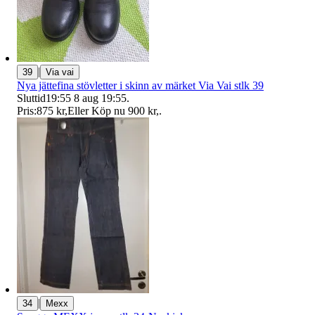
|
39
Via vai
Nya jättefina stövletter i skinn av märket Via Vai stlk 39
Sluttid
19:55
8 aug 19:55
.
Pris:
875 kr
,
Eller Köp nu
900 kr
,
.
|
34
Mexx