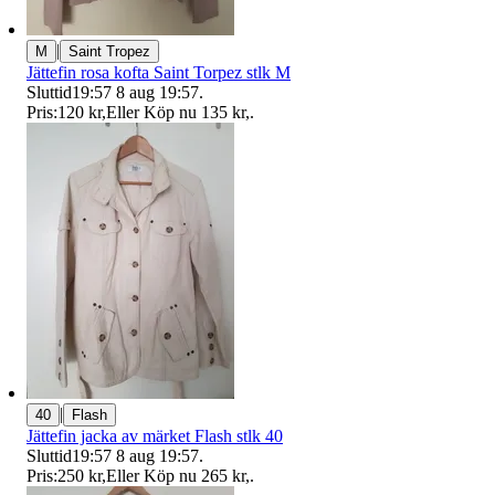
|
M
Saint Tropez
Jättefin rosa kofta Saint Torpez stlk M
Sluttid
19:57
8 aug 19:57
.
Pris:
120 kr
,
Eller Köp nu
135 kr
,
.
|
40
Flash
Jättefin jacka av märket Flash stlk 40
Sluttid
19:57
8 aug 19:57
.
Pris:
250 kr
,
Eller Köp nu
265 kr
,
.