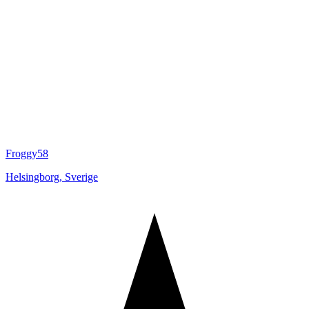
Froggy58
Helsingborg
,
Sverige