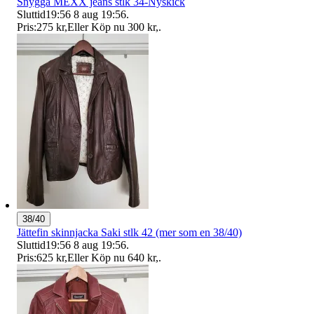
Snygga MEXX jeans stlk 34-Nyskick
Sluttid
19:56
8 aug 19:56
.
Pris:
275 kr
,
Eller Köp nu
300 kr
,
.
38/40
Jättefin skinnjacka Saki stlk 42 (mer som en 38/40)
Sluttid
19:56
8 aug 19:56
.
Pris:
625 kr
,
Eller Köp nu
640 kr
,
.