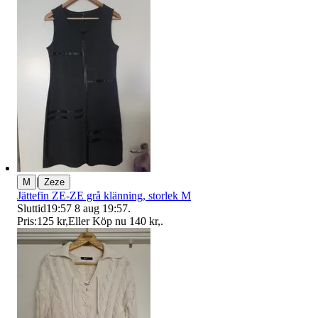
|
M
Zeze
Jättefin ZE-ZE grå klänning, storlek M
Sluttid
19:57
8 aug 19:57
.
Pris:
125 kr
,
Eller Köp nu
140 kr
,
.