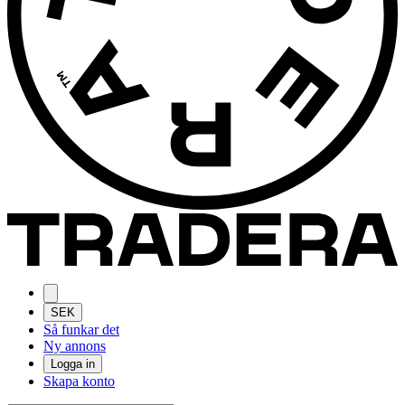
SEK
Så funkar det
Ny annons
Logga in
Skapa konto