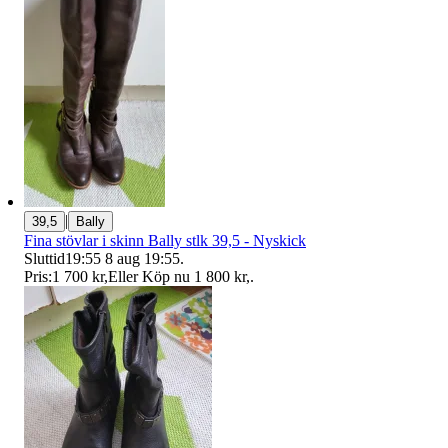
|
39,5
Bally
Fina stövlar i skinn Bally stlk 39,5 - Nyskick
Sluttid
19:55
8 aug 19:55
.
Pris:
1 700 kr
,
Eller Köp nu
1 800 kr
,
.