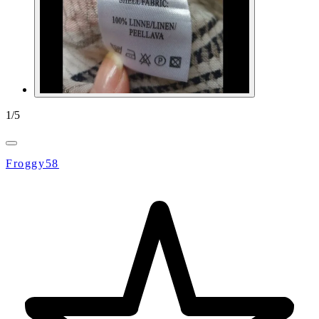
1
/
5
Froggy58