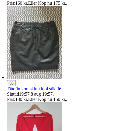
Pris:
160 kr
,
Eller Köp nu
175 kr
,
.
36
Jättefin kort skinn kjol stlk 36
Sluttid
19:57
8 aug 19:57
.
Pris:
130 kr
,
Eller Köp nu
150 kr
,
.