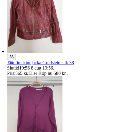
38
Jättefin skinnjacka Goldstein stlk 38
Sluttid
19:56
8 aug 19:56
.
Pris:
565 kr
,
Eller Köp nu
580 kr
,
.