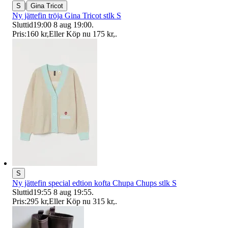
|
S
Gina Tricot
Ny jättefin tröja Gina Tricot stlk S
Sluttid
19:00
8 aug 19:00
.
Pris:
160 kr
,
Eller Köp nu
175 kr
,
.
S
Ny jättefin special edtion kofta Chupa Chups stlk S
Sluttid
19:55
8 aug 19:55
.
Pris:
295 kr
,
Eller Köp nu
315 kr
,
.