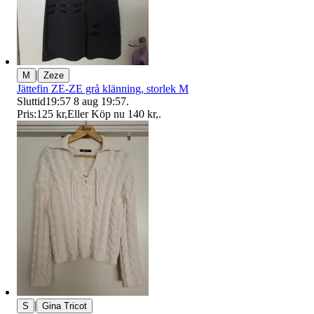
|
M
Zeze
Jättefin ZE-ZE grå klänning, storlek M
Sluttid
19:57
8 aug 19:57
.
Pris:
125 kr
,
Eller Köp nu
140 kr
,
.
|
S
Gina Tricot