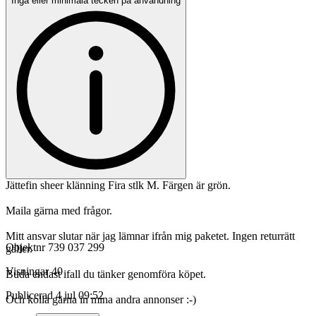
Inga eller minimala tecken på användning
Jättefin sheer klänning Fira stlk M. Färgen är grön.
Maila gärna med frågor.
Mitt ansvar slutar när jag lämnar ifrån mig paketet. Ingen returrätt
Objektnr
739 037 299
gäller.
Visningar
40
Buda endast ifall du tänker genomföra köpet.
Publicerad
4 jul 09:52
Och kolla gärna in mina andra annonser :-)