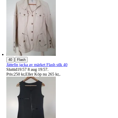
|
40
Flash
Jättefin jacka av märket Flash stlk 40
Sluttid
19:57
8 aug 19:57
.
Pris:
250 kr
,
Eller Köp nu
265 kr
,
.