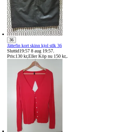
36
Jättefin kort skinn kjol stlk 36
Sluttid
19:57
8 aug 19:57
.
Pris:
130 kr
,
Eller Köp nu
150 kr
,
.