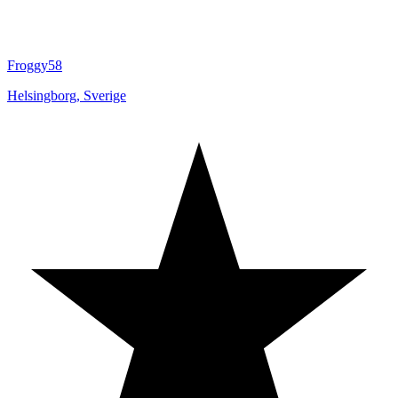
Froggy58
Helsingborg
,
Sverige