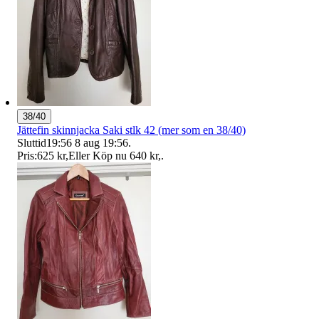
38/40
Jättefin skinnjacka Saki stlk 42 (mer som en 38/40)
Sluttid
19:56
8 aug 19:56
.
Pris:
625 kr
,
Eller Köp nu
640 kr
,
.