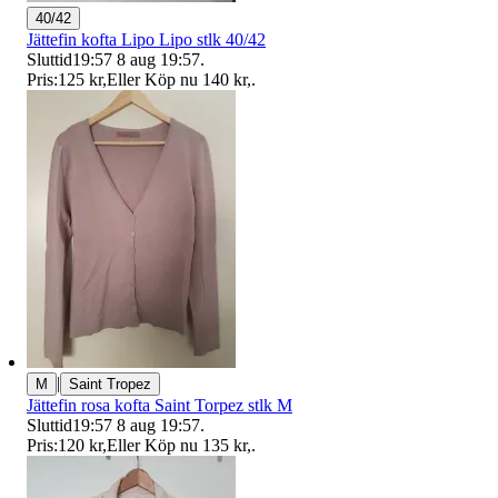
40/42
Jättefin kofta Lipo Lipo stlk 40/42
Sluttid
19:57
8 aug 19:57
.
Pris:
125 kr
,
Eller Köp nu
140 kr
,
.
|
M
Saint Tropez
Jättefin rosa kofta Saint Torpez stlk M
Sluttid
19:57
8 aug 19:57
.
Pris:
120 kr
,
Eller Köp nu
135 kr
,
.