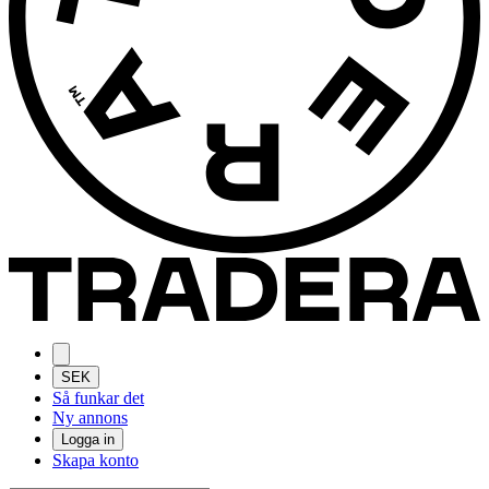
SEK
Så funkar det
Ny annons
Logga in
Skapa konto