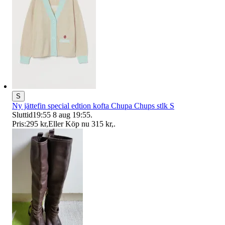
S
Ny jättefin special edtion kofta Chupa Chups stlk S
Sluttid
19:55
8 aug 19:55
.
Pris:
295 kr
,
Eller Köp nu
315 kr
,
.