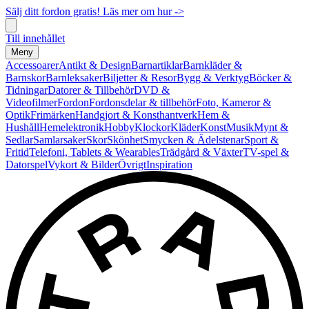
Sälj ditt fordon gratis! Läs mer om hur ->
Till innehållet
Meny
Accessoarer
Antikt & Design
Barnartiklar
Barnkläder &
Barnskor
Barnleksaker
Biljetter & Resor
Bygg & Verktyg
Böcker &
Tidningar
Datorer & Tillbehör
DVD &
Videofilmer
Fordon
Fordonsdelar & tillbehör
Foto, Kameror &
Optik
Frimärken
Handgjort & Konsthantverk
Hem &
Hushåll
Hemelektronik
Hobby
Klockor
Kläder
Konst
Musik
Mynt &
Sedlar
Samlarsaker
Skor
Skönhet
Smycken & Ädelstenar
Sport &
Fritid
Telefoni, Tablets & Wearables
Trädgård & Växter
TV-spel &
Datorspel
Vykort & Bilder
Övrigt
Inspiration