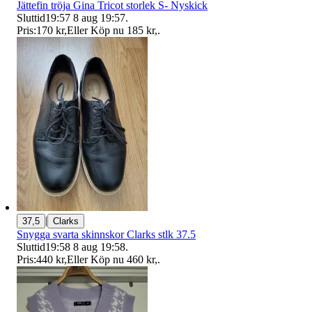
Jättefin tröja Gina Tricot storlek S- Nyskick
Sluttid
19:57
8 aug 19:57
.
Pris:
170 kr
,
Eller Köp nu
185 kr
,
.
|
37,5
Clarks
Snygga svarta skinnskor Clarks stlk 37.5
Sluttid
19:58
8 aug 19:58
.
Pris:
440 kr
,
Eller Köp nu
460 kr
,
.