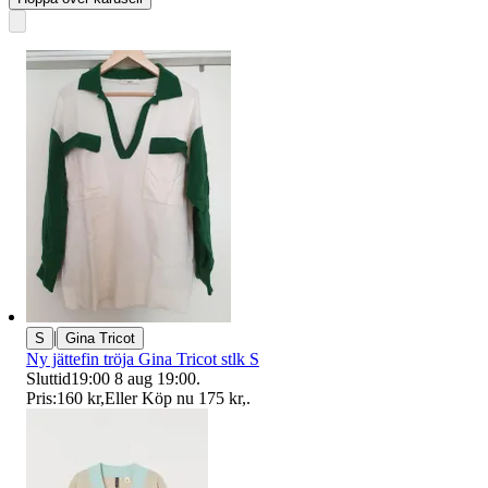
|
S
Gina Tricot
Ny jättefin tröja Gina Tricot stlk S
Sluttid
19:00
8 aug 19:00
.
Pris:
160 kr
,
Eller Köp nu
175 kr
,
.