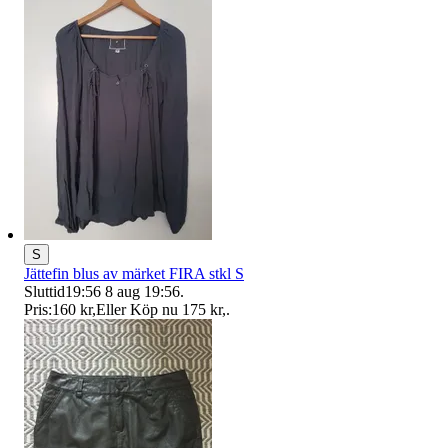
S
Jättefin blus av märket FIRA stkl S
Sluttid
19:56
8 aug 19:56
.
Pris:
160 kr
,
Eller Köp nu
175 kr
,
.