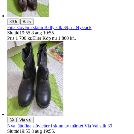
|
39,5
Bally
Fina stövlar i skinn Bally stlk 39,5 - Nyskick
Sluttid
19:55
8 aug 19:55
.
Pris:
1 700 kr
,
Eller Köp nu
1 800 kr
,
.
|
39
Via vai
Nya jättefina stövletter i skinn av märket Via Vai stlk 39
Sluttid
19:55
8 aug 19:55
.