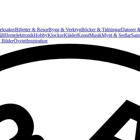
eksaker
Biljetter & Resor
Bygg & Verktyg
Böcker & Tidningar
Datorer &
ll
Hemelektronik
Hobby
Klockor
Kläder
Konst
Musik
Mynt & Sedlar
Saml
 Bilder
Övrigt
Inspiration