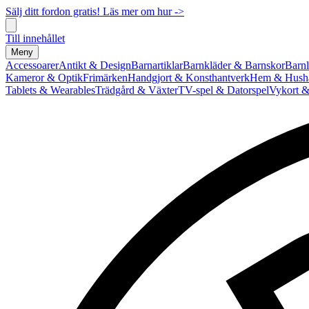
Sälj ditt fordon gratis! Läs mer om hur ->
Till innehållet
Meny
Accessoarer
Antikt & Design
Barnartiklar
Barnkläder & Barnskor
Barnl
Kameror & Optik
Frimärken
Handgjort & Konsthantverk
Hem & Hushå
Tablets & Wearables
Trädgård & Växter
TV-spel & Datorspel
Vykort &