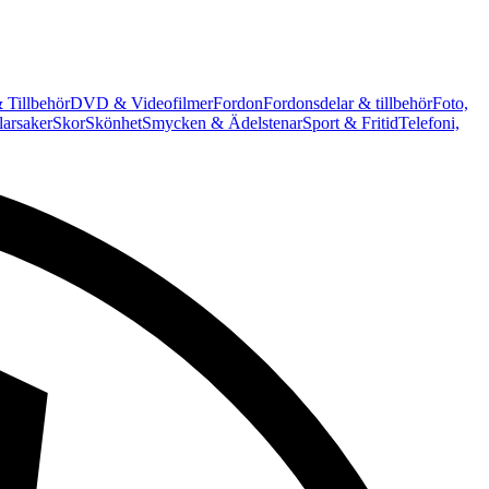
 Tillbehör
DVD & Videofilmer
Fordon
Fordonsdelar & tillbehör
Foto,
arsaker
Skor
Skönhet
Smycken & Ädelstenar
Sport & Fritid
Telefoni,