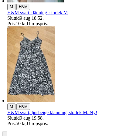
|
M
H&M
H&M svart klänning, storlek M
Sluttid
9 aug 18:52
.
Pris:
10 kr
,
Utropspris
.
|
M
H&M
H&M svart, ljusbeige klänning, storlek M. Ny!
Sluttid
9 aug 19:58
.
Pris:
50 kr
,
Utropspris
.