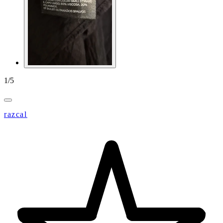
1
/
5
razcal