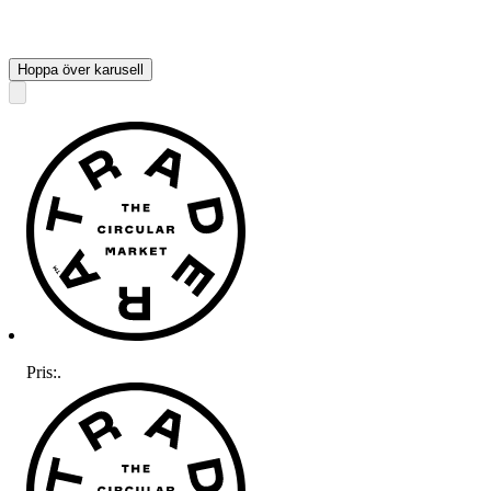
Hoppa över karusell
Pris:
.