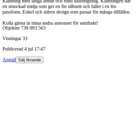
Klänning med långa ärmar och rund halsringning. Klänningen har
en smockad midja som ger en fin silhuett och faller i en lös
passform. Enkel och stilren design som passar för många tillfällen.
Kolla gärna in mina andra annonser för samfrakt!
Objektnr
739 093 563
Visningar
33
Publicerad
4 jul 17:47
Anmäl
Sälj liknande