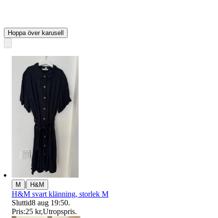
Hoppa över karusell
|
M
H&M
H&M svart klänning, storlek M
Sluttid
8 aug 19:50
.
Pris:
25 kr
,
Utropspris
.