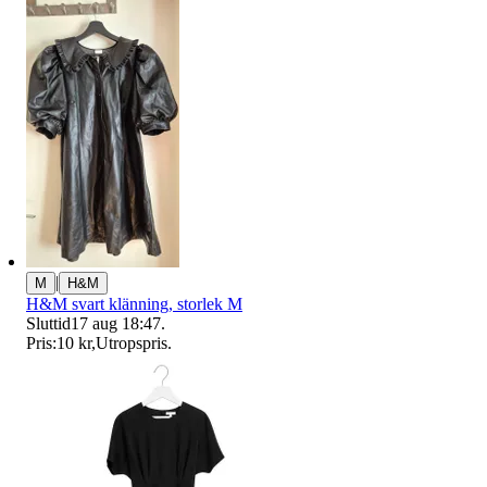
|
M
H&M
H&M svart klänning, storlek M
Sluttid
17 aug 18:47
.
Pris:
10 kr
,
Utropspris
.