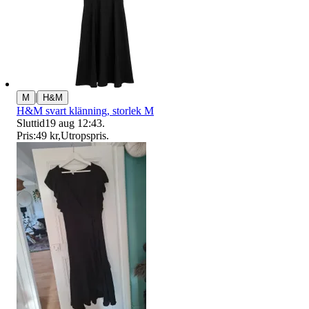
|
M
H&M
H&M svart klänning, storlek M
Sluttid
19 aug 12:43
.
Pris:
49 kr
,
Utropspris
.