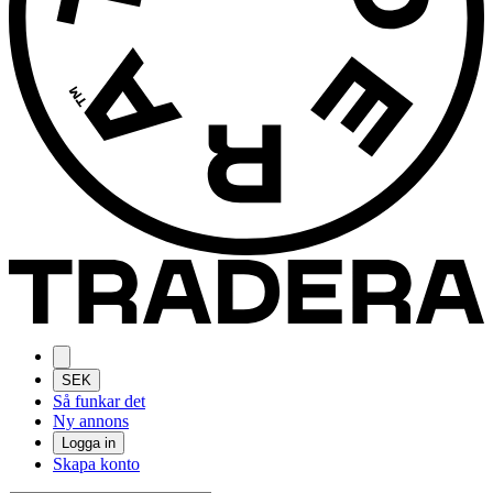
SEK
Så funkar det
Ny annons
Logga in
Skapa konto