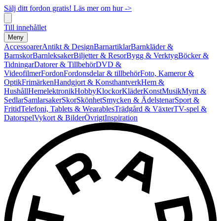
Sälj ditt fordon gratis! Läs mer om hur ->
Till innehållet
Meny
Accessoarer
Antikt & Design
Barnartiklar
Barnkläder &
Barnskor
Barnleksaker
Biljetter & Resor
Bygg & Verktyg
Böcker &
Tidningar
Datorer & Tillbehör
DVD &
Videofilmer
Fordon
Fordonsdelar & tillbehör
Foto, Kameror &
Optik
Frimärken
Handgjort & Konsthantverk
Hem &
Hushåll
Hemelektronik
Hobby
Klockor
Kläder
Konst
Musik
Mynt &
Sedlar
Samlarsaker
Skor
Skönhet
Smycken & Ädelstenar
Sport &
Fritid
Telefoni, Tablets & Wearables
Trädgård & Växter
TV-spel &
Datorspel
Vykort & Bilder
Övrigt
Inspiration