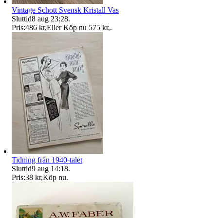
Vintage Schott Svensk Kristall Vas
Sluttid
8 aug 23:28
.
Pris:
486 kr
,
Eller Köp nu
575 kr
,
.
Tidning från 1940-talet
Sluttid
9 aug 14:18
.
Pris:
38 kr
,
Köp nu
.