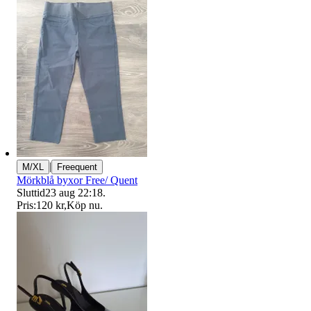
|
M/XL
Freequent
Mörkblå byxor Free/ Quent
Sluttid
23 aug 22:18
.
Pris:
120 kr
,
Köp nu
.