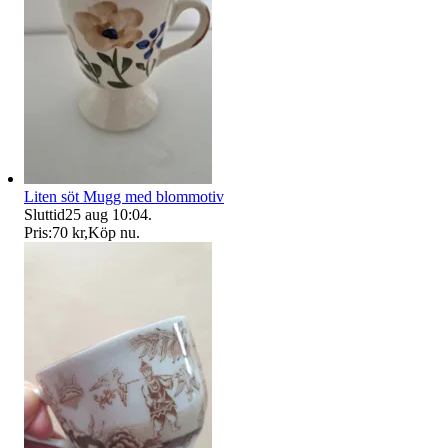
Liten söt Mugg med blommotiv
Sluttid
25 aug 10:04
.
Pris:
70 kr
,
Köp nu
.