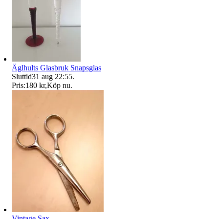
Äglhults Glasbruk Snapsglas
Sluttid
31 aug 22:55
.
Pris:
180 kr
,
Köp nu
.
Vintage Sax