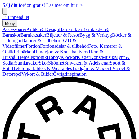
Sälj ditt fordon gratis! Läs mer om hur ->
Till innehållet
Meny
Accessoarer
Antikt & Design
Barnartiklar
Barnkläder &
Barnskor
Barnleksaker
Biljetter & Resor
Bygg & Verktyg
Böcker &
Tidningar
Datorer & Tillbehör
DVD &
Videofilmer
Fordon
Fordonsdelar & tillbehör
Foto, Kameror &
Optik
Frimärken
Handgjort & Konsthantverk
Hem &
Hushåll
Hemelektronik
Hobby
Klockor
Kläder
Konst
Musik
Mynt &
Sedlar
Samlarsaker
Skor
Skönhet
Smycken & Ädelstenar
Sport &
Fritid
Telefoni, Tablets & Wearables
Trädgård & Växter
TV-spel &
Datorspel
Vykort & Bilder
Övrigt
Inspiration