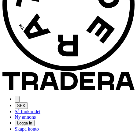
SEK
Så funkar det
Ny annons
Logga in
Skapa konto