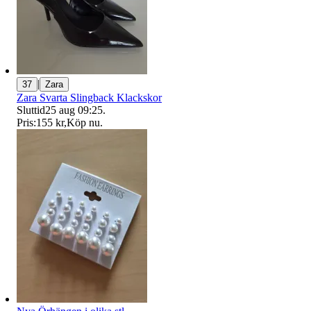
|
37
Zara
Zara Svarta Slingback Klackskor
Sluttid
25 aug 09:25
.
Pris:
155 kr
,
Köp nu
.