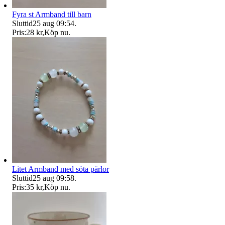
Fyra st Armband till barn
Sluttid
25 aug 09:54
.
Pris:
28 kr
,
Köp nu
.
Litet Armband med söta pärlor
Sluttid
25 aug 09:58
.
Pris:
35 kr
,
Köp nu
.