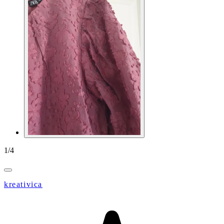
1
/
4
kreativica