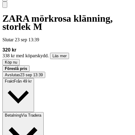
ZARA mörkrosa klänning,
storlek M
Slutar
23 sep 13:39
320 kr
338 kr med köparskydd.
Läs mer
Köp nu
Föreslå pris
Avslutas
23 sep 13:39
Frakt
Från 49 kr
Betalning
Via Tradera