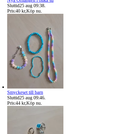
Nya Örhängen i olika stl
Sluttid
25 aug 09:38
.
Pris:
40 kr
,
Köp nu
.
Smyckeset till barn
Sluttid
25 aug 09:46
.
Pris:
44 kr
,
Köp nu
.