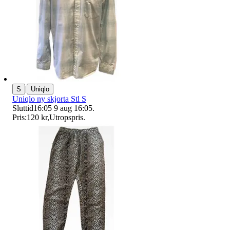
|
S
Uniqlo
Uniqlo ny skjorta Stl S
Sluttid
16:05
9 aug 16:05
.
Pris:
120 kr
,
Utropspris
.