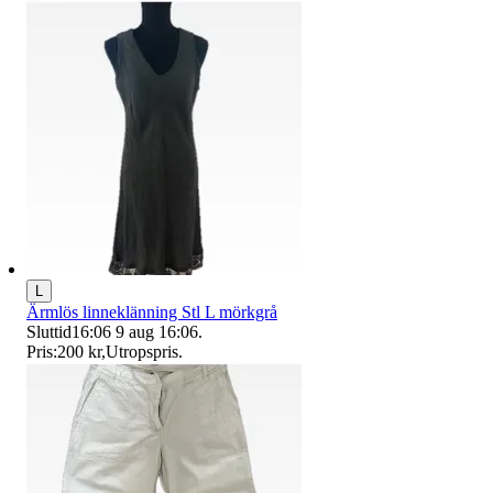
L
Ärmlös linneklänning Stl L mörkgrå
Sluttid
16:06
9 aug 16:06
.
Pris:
200 kr
,
Utropspris
.