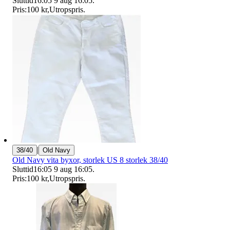
Sluttid
16:05
9 aug 16:05
.
Pris:
100 kr
,
Utropspris
.
|
38/40
Old Navy
Old Navy vita byxor, storlek US 8 storlek 38/40
Sluttid
16:05
9 aug 16:05
.
Pris:
100 kr
,
Utropspris
.