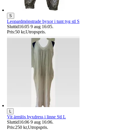
S
Leopardmönstrade byxor i tunt tyg stl S
Sluttid
16:05
9 aug 16:05
.
Pris:
50 kr
,
Utropspris
.
L
Vit ärmlös byxdress i linne Stl L
Sluttid
16:06
9 aug 16:06
.
Pris:
250 kr
,
Utropspris
.