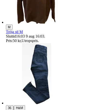
M
Tröja stl M
Sluttid
16:03
9 aug 16:03
.
Pris:
50 kr
,
Utropspris
.
|
36
H&M