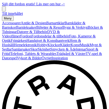
Sälj ditt fordon gratis! Läs mer om hur ->
Till innehållet
Meny
Accessoarer
Antikt & Design
Barnartiklar
Barnkläder &
Barnskor
Barnleksaker
Biljetter & Resor
Bygg & Verktyg
Böcker &
Tidningar
Datorer & Tillbehör
DVD &
Videofilmer
Fordon
Fordonsdelar & tillbehör
Foto, Kameror &
Optik
Frimärken
Handgjort & Konsthantverk
Hem &
Hushåll
Hemelektronik
Hobby
Klockor
Kläder
Konst
Musik
Mynt &
Sedlar
Samlarsaker
Skor
Skönhet
Smycken & Ädelstenar
Sport &
Fritid
Telefoni, Tablets & Wearables
Trädgård & Växter
TV-spel &
Datorspel
Vykort & Bilder
Övrigt
Inspiration