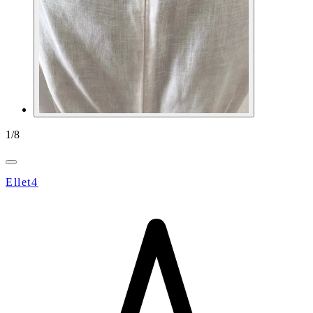
1
/
8
Ellet4