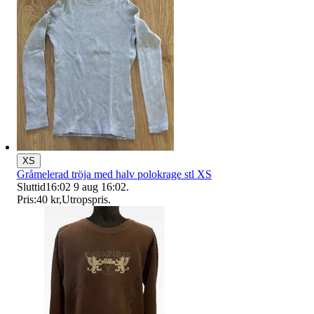
XS
Gråmelerad tröja med halv polokrage stl XS
Sluttid
16:02
9 aug 16:02
.
Pris:
40 kr
,
Utropspris
.