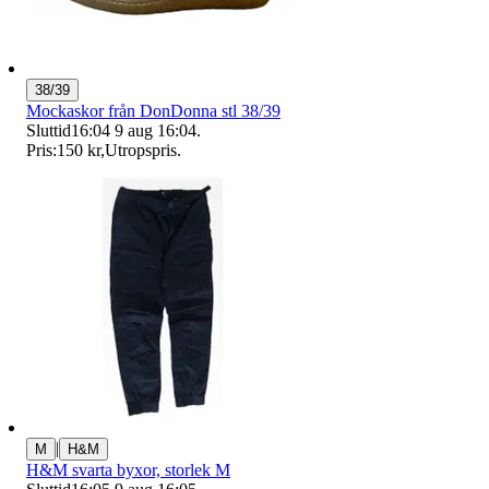
38/39
Mockaskor från DonDonna stl 38/39
Sluttid
16:04
9 aug 16:04
.
Pris:
150 kr
,
Utropspris
.
|
M
H&M
H&M svarta byxor, storlek M