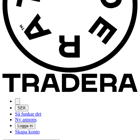
SEK
Så funkar det
Ny annons
Logga in
Skapa konto