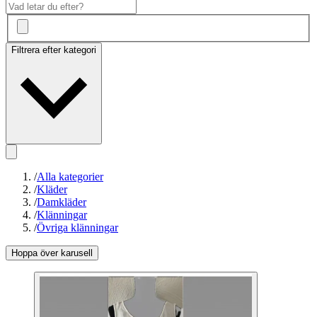
Filtrera efter kategori
/
Alla kategorier
/
Kläder
/
Damkläder
/
Klänningar
/
Övriga klänningar
Hoppa över karusell