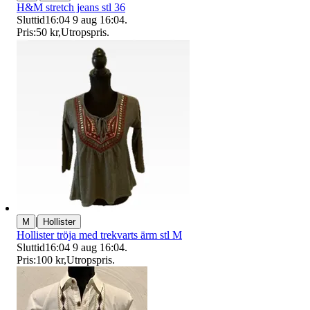
H&M stretch jeans stl 36
Sluttid
16:04
9 aug 16:04
.
Pris:
50 kr
,
Utropspris
.
|
M
Hollister
Hollister tröja med trekvarts ärm stl M
Sluttid
16:04
9 aug 16:04
.
Pris:
100 kr
,
Utropspris
.