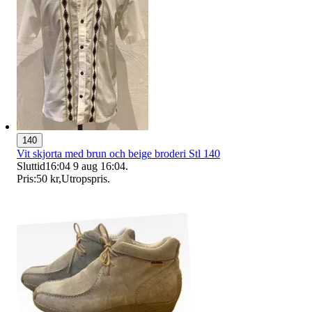
140
Vit skjorta med brun och beige broderi Stl 140
Sluttid
16:04
9 aug 16:04
.
Pris:
50 kr
,
Utropspris
.