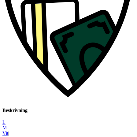
Beskrivning
L
|
M
|
Vit
|