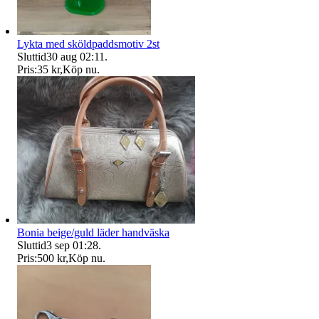
Lykta med sköldpaddsmotiv 2st
Sluttid
30 aug 02:11
.
Pris:
35 kr
,
Köp nu
.
Bonia beige/guld läder handväska
Sluttid
3 sep 01:28
.
Pris:
500 kr
,
Köp nu
.