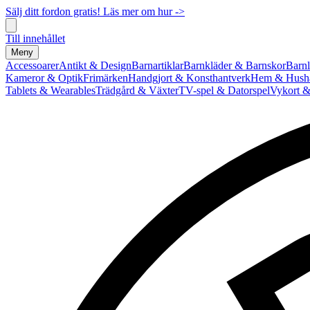
Sälj ditt fordon gratis! Läs mer om hur ->
Till innehållet
Meny
Accessoarer
Antikt & Design
Barnartiklar
Barnkläder & Barnskor
Barnl
Kameror & Optik
Frimärken
Handgjort & Konsthantverk
Hem & Hushå
Tablets & Wearables
Trädgård & Växter
TV-spel & Datorspel
Vykort &