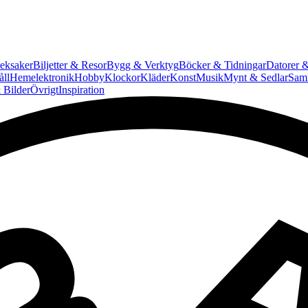
eksaker
Biljetter & Resor
Bygg & Verktyg
Böcker & Tidningar
Datorer &
ll
Hemelektronik
Hobby
Klockor
Kläder
Konst
Musik
Mynt & Sedlar
Saml
 Bilder
Övrigt
Inspiration