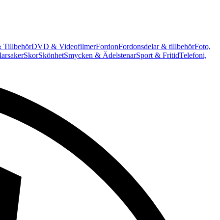
 Tillbehör
DVD & Videofilmer
Fordon
Fordonsdelar & tillbehör
Foto,
arsaker
Skor
Skönhet
Smycken & Ädelstenar
Sport & Fritid
Telefoni,