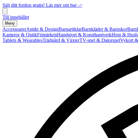
Sälj ditt fordon gratis! Läs mer om hur ->
Till innehållet
Meny
Accessoarer
Antikt & Design
Barnartiklar
Barnkläder & Barnskor
Barnl
Kameror & Optik
Frimärken
Handgjort & Konsthantverk
Hem & Hushå
Tablets & Wearables
Trädgård & Växter
TV-spel & Datorspel
Vykort &