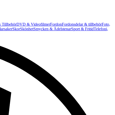
 Tillbehör
DVD & Videofilmer
Fordon
Fordonsdelar & tillbehör
Foto,
arsaker
Skor
Skönhet
Smycken & Ädelstenar
Sport & Fritid
Telefoni,