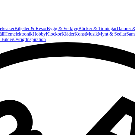
eksaker
Biljetter & Resor
Bygg & Verktyg
Böcker & Tidningar
Datorer &
ll
Hemelektronik
Hobby
Klockor
Kläder
Konst
Musik
Mynt & Sedlar
Saml
 Bilder
Övrigt
Inspiration