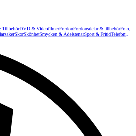
 Tillbehör
DVD & Videofilmer
Fordon
Fordonsdelar & tillbehör
Foto,
arsaker
Skor
Skönhet
Smycken & Ädelstenar
Sport & Fritid
Telefoni,