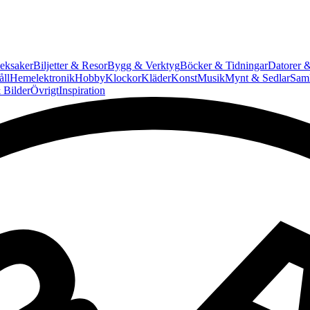
eksaker
Biljetter & Resor
Bygg & Verktyg
Böcker & Tidningar
Datorer &
ll
Hemelektronik
Hobby
Klockor
Kläder
Konst
Musik
Mynt & Sedlar
Saml
 Bilder
Övrigt
Inspiration