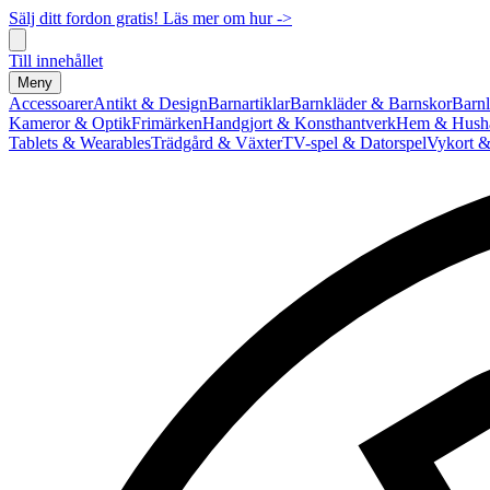
Sälj ditt fordon gratis! Läs mer om hur ->
Till innehållet
Meny
Accessoarer
Antikt & Design
Barnartiklar
Barnkläder & Barnskor
Barnl
Kameror & Optik
Frimärken
Handgjort & Konsthantverk
Hem & Hushå
Tablets & Wearables
Trädgård & Växter
TV-spel & Datorspel
Vykort &