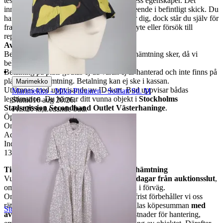
testat att elprodukter får ström, men inte dess egenskaper. Det
innebär att du kan köpa produkten till påseende i befintligt skick. Du
har returrätt om du inte är nöjd eller ångrar dig, dock står du själv för
fraktkostnaden. Vi ersätter inte för batteribyte eller försök till
reparation.
Avhämtning
Betalning ska ske senast dagen innan upphämtning sker, då vi
behöver administrera din vinst/varan.
Betalning på plats godtas ej då varan ej är hanterad och inte finns på
plats för upphämtning. Betalning kan ej ske i kassan.
Marimekko
Utlämnas med uppvisande av ID-kort. Bud uppvisar bådas
Marimekko - Mika Piirainen - Solhatt Stl. M
legitimation. Du hämtar ditt vunna objekt i
Stockholms
Sluttid
16 aug 20:26
.
Stadsmission Secondhand Outlet Västerhaninge
.
Pris:
20 kr
,
Ledande bud
.
Öppettider:
Onsdag - Lördag: kl. 11.00-15.00
Adress:
Industrivägen 2
137 37 Västerhaninge
Tidsfrist för avhämtning och utebliven hämtning
Vunna objekt ska hämtas
senast inom 14 dagar från auktionsslut
,
om inget annat överenskommits skriftligen i förväg.
Om avhämtning inte sker inom denna tidsfrist förbehåller vi oss
rätten att
häva köpet
. I sådant fall återbetalas köpesumman
med
StockholmsStadsmission
avdrag om 85 kr
, vilket avser skäliga kostnader för hantering,