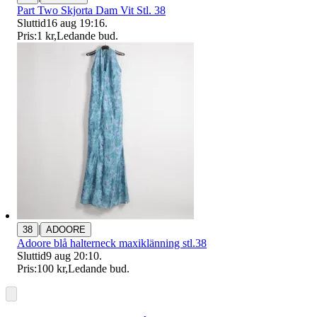
Part Two Skjorta Dam Vit Stl. 38
Sluttid
16 aug 19:16
.
Pris:
1 kr
,
Ledande bud
.
|
38
ADOORE
Adoore blå halterneck maxiklänning stl.38
Sluttid
9 aug 20:10
.
Pris:
100 kr
,
Ledande bud
.