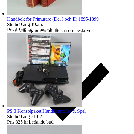
Handbok för Frimurare (Del I och II) 1895/1899
Sluttid
9 aug 19:25
.
Pris:
1 940 kr
,
Ledande bud
.
Ersättning om varan inte är som beskriven
PS 3 Konsolpaket Handkontroller & Spel
Sluttid
9 aug 21:02
.
Pris:
825 kr
,
Ledande bud
.