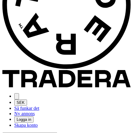
SEK
Så funkar det
Ny annons
Logga in
Skapa konto