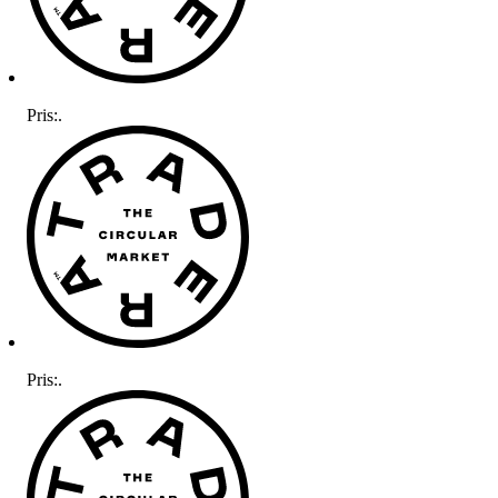
Pris:
.
Pris:
.