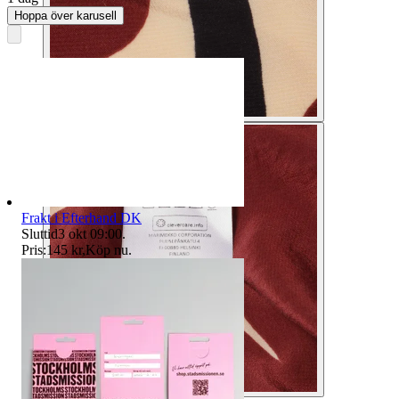
Hoppa över karusell
Frakt i Efterhand DK
Sluttid
3 okt 09:00
.
Pris:
145 kr
,
Köp nu
.