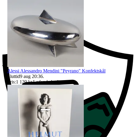
Ersättning om du inte får din vara
Alessi Alessandro Mendini "Peyrano" Konfektskål
Sluttid
9 aug 20:36
.
Pris:
1 120 kr
,
Ledande bud
.