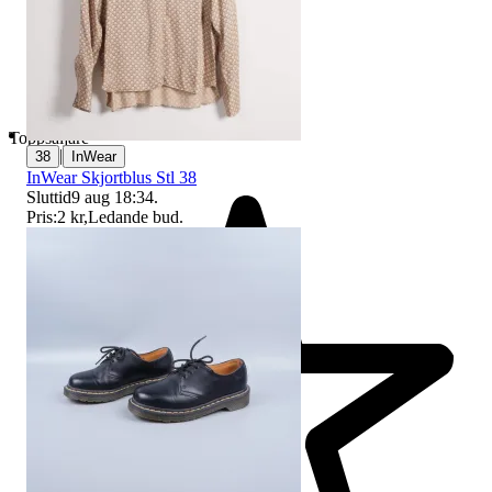
Toppsäljare
|
38
InWear
InWear Skjortblus Stl 38
Sluttid
9 aug 18:34
.
Pris:
2 kr
,
Ledande bud
.