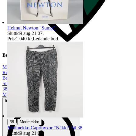
Helmut Newton "Sumo"
Sluttid
9 aug 21:07
.
Pris:
1 040 kr
,
Ledande bud
.
Beskrivning
Marimekko
|
Röd
|
Beige
|
Silke/siden
|
38
|
Mycket gott skick
Inga eller minimala tecken på användning
|
38
Marimekko
Marimekko Capribyxor "Näkki" Stl 38
Sluttid
9 aug 21:01
.