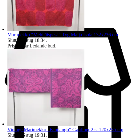
Marimekko "Mehiläispesä" Tyg Maija Isola 132x236 cm
Sluttid
16 aug 18:34
.
Pris:
431 kr
,
Ledande bud
.
Vintage Marimekko "Fandango" Gardiner 2 st 120x235 cm
Sluttid
16 aug 19:31
.