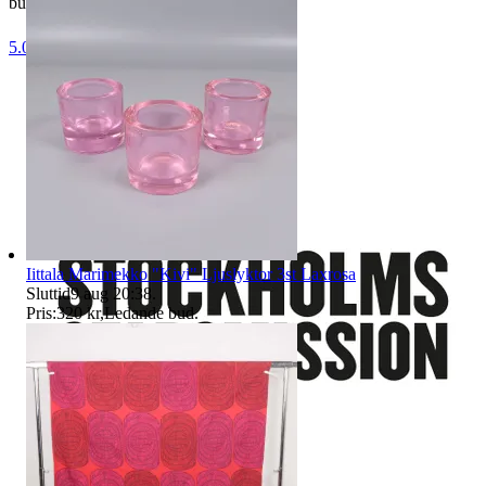
butikssida på Tradera.
5.0
Stadsmissionens second hand
Iittala Marimekko "Kivi" Ljuslyktor 3st Laxrosa
Sluttid
9 aug 20:38
.
Pris:
320 kr
,
Ledande bud
.