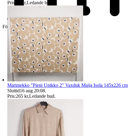
Pris:
82 kr
,
Ledande bud
.
Företag
Marimekko "Pieni Unikko 2" Vaxduk Maija Isola 145x226 cm
Sluttid
16 aug 20:08
.
Pris:
265 kr
,
Ledande bud
.