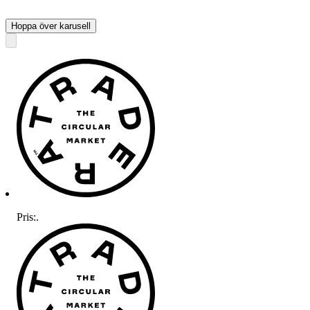
Hoppa över karusell
Pris:
.