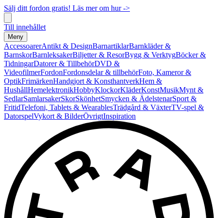
Sälj ditt fordon gratis! Läs mer om hur ->
Till innehållet
Meny
Accessoarer
Antikt & Design
Barnartiklar
Barnkläder &
Barnskor
Barnleksaker
Biljetter & Resor
Bygg & Verktyg
Böcker &
Tidningar
Datorer & Tillbehör
DVD &
Videofilmer
Fordon
Fordonsdelar & tillbehör
Foto, Kameror &
Optik
Frimärken
Handgjort & Konsthantverk
Hem &
Hushåll
Hemelektronik
Hobby
Klockor
Kläder
Konst
Musik
Mynt &
Sedlar
Samlarsaker
Skor
Skönhet
Smycken & Ädelstenar
Sport &
Fritid
Telefoni, Tablets & Wearables
Trädgård & Växter
TV-spel &
Datorspel
Vykort & Bilder
Övrigt
Inspiration