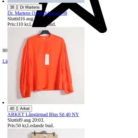
|
38
Dr Martens
Dr. Martens Oxfordskor stl. 38
Sluttid
16 aug 20:42
.
Pris:
110 kr
,
Ledande bud
.
80 663 omdömen
Läs omdömen
Följ
|
40
Arket
ARKET Långärmad Blus Stl 40 NY
Sluttid
9 aug 20:03
.
Pris:
50 kr
,
Ledande bud
.