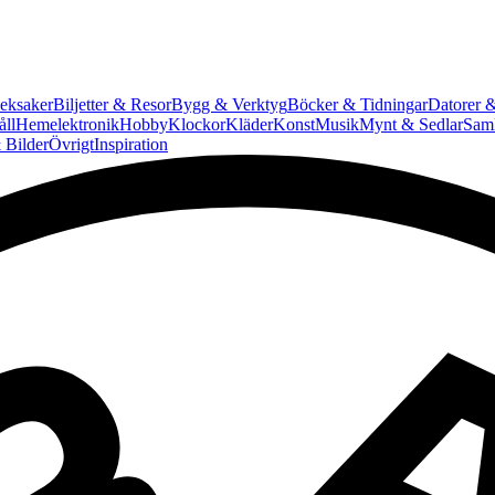
eksaker
Biljetter & Resor
Bygg & Verktyg
Böcker & Tidningar
Datorer &
ll
Hemelektronik
Hobby
Klockor
Kläder
Konst
Musik
Mynt & Sedlar
Saml
 Bilder
Övrigt
Inspiration