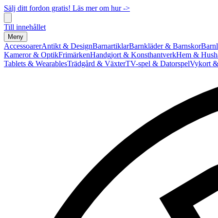
Sälj ditt fordon gratis! Läs mer om hur ->
Till innehållet
Meny
Accessoarer
Antikt & Design
Barnartiklar
Barnkläder & Barnskor
Barnl
Kameror & Optik
Frimärken
Handgjort & Konsthantverk
Hem & Hushå
Tablets & Wearables
Trädgård & Växter
TV-spel & Datorspel
Vykort &