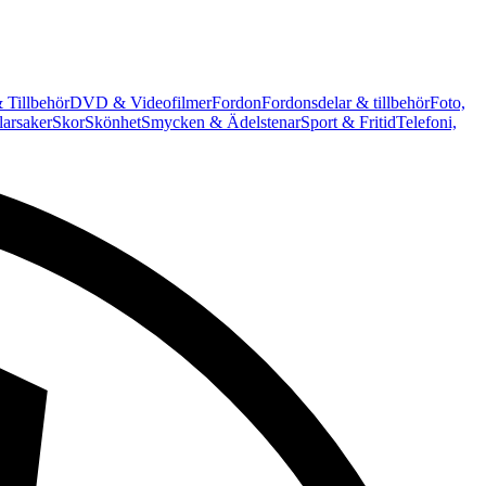
 Tillbehör
DVD & Videofilmer
Fordon
Fordonsdelar & tillbehör
Foto,
arsaker
Skor
Skönhet
Smycken & Ädelstenar
Sport & Fritid
Telefoni,