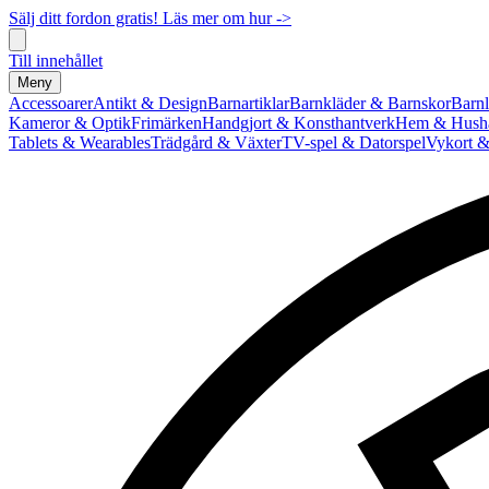
Sälj ditt fordon gratis! Läs mer om hur ->
Till innehållet
Meny
Accessoarer
Antikt & Design
Barnartiklar
Barnkläder & Barnskor
Barnl
Kameror & Optik
Frimärken
Handgjort & Konsthantverk
Hem & Hushå
Tablets & Wearables
Trädgård & Växter
TV-spel & Datorspel
Vykort &