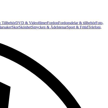
 Tillbehör
DVD & Videofilmer
Fordon
Fordonsdelar & tillbehör
Foto,
arsaker
Skor
Skönhet
Smycken & Ädelstenar
Sport & Fritid
Telefoni,