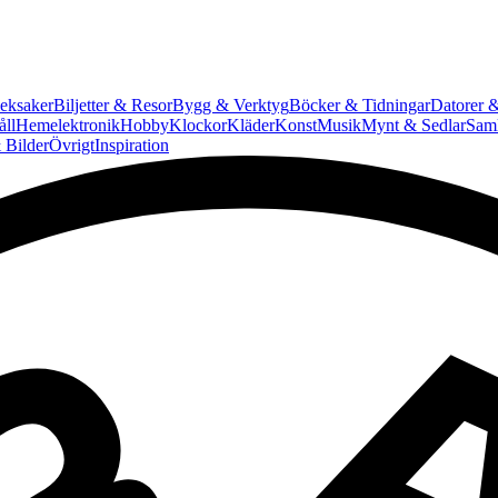
eksaker
Biljetter & Resor
Bygg & Verktyg
Böcker & Tidningar
Datorer &
ll
Hemelektronik
Hobby
Klockor
Kläder
Konst
Musik
Mynt & Sedlar
Saml
 Bilder
Övrigt
Inspiration