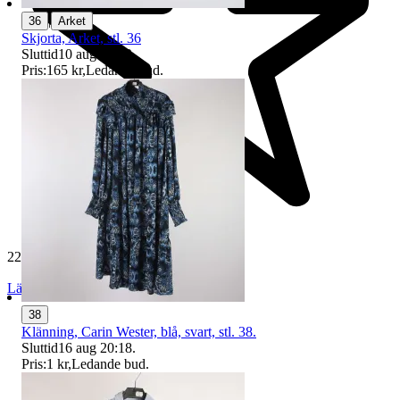
|
36
Arket
Skjorta, Arket, stl. 36
Sluttid
10 aug 20:12
.
Pris:
165 kr
,
Ledande bud
.
229 648 omdömen
Läs omdömen
Följ
38
Klänning, Carin Wester, blå, svart, stl. 38.
Sluttid
16 aug 20:18
.
Pris:
1 kr
,
Ledande bud
.