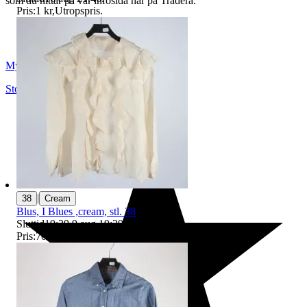
som du hittar på vår infosida här på Tradera.
Pris:
1 kr
,
Utropspris
.
Myrorna
Stockholm
,
Sverige
|
38
Cream
Blus, I Blues ,cream, stl. 38
Sluttid
19:39
9 aug 19:39
.
Pris:
70 kr
,
Ledande bud
.