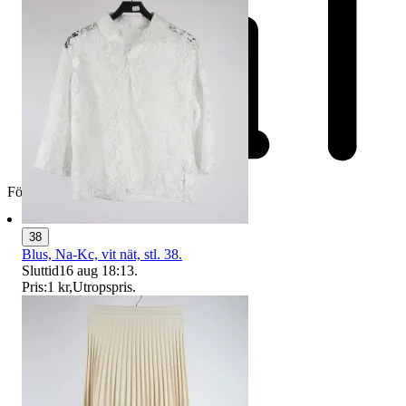
Företag
38
Blus, Na-Kc, vit nät, stl. 38.
Sluttid
16 aug 18:13
.
Pris:
1 kr
,
Utropspris
.