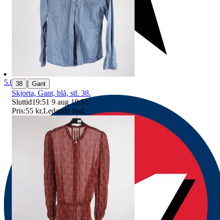
5.0
|
38
Gant
Skjorta, Gant, blå, stl. 38.
Sluttid
19:51
9 aug 19:51
.
Pris:
55 kr
,
Ledande bud
.