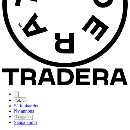
SEK
Så funkar det
Ny annons
Logga in
Skapa konto