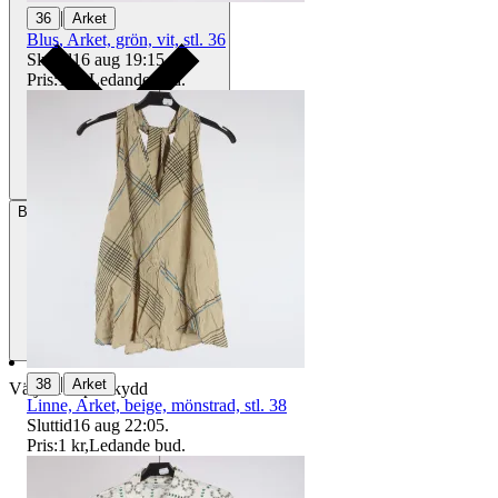
|
36
Arket
Blus, Arket, grön, vit, stl. 36
Sluttid
16 aug 19:15
.
Pris:
1 kr
,
Ledande bud
.
Betalning
Via Tradera
|
38
Arket
Välj till köparskydd
Linne, Arket, beige, mönstrad, stl. 38
Sluttid
16 aug 22:05
.
Pris:
1 kr
,
Ledande bud
.