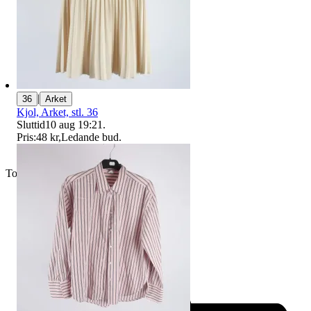
|
36
Arket
Kjol, Arket, stl. 36
Sluttid
10 aug 19:21
.
Pris:
48 kr
,
Ledande bud
.
Toppsäljare