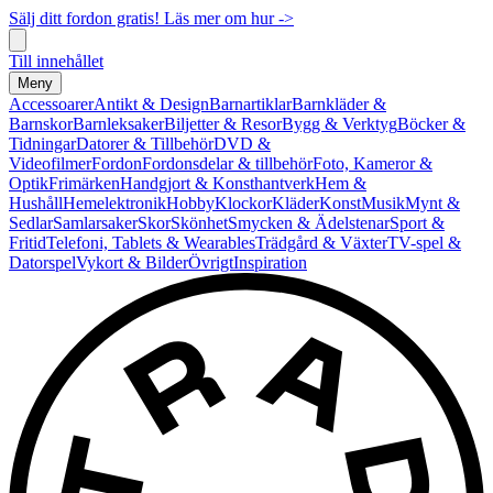
Sälj ditt fordon gratis! Läs mer om hur ->
Till innehållet
Meny
Accessoarer
Antikt & Design
Barnartiklar
Barnkläder &
Barnskor
Barnleksaker
Biljetter & Resor
Bygg & Verktyg
Böcker &
Tidningar
Datorer & Tillbehör
DVD &
Videofilmer
Fordon
Fordonsdelar & tillbehör
Foto, Kameror &
Optik
Frimärken
Handgjort & Konsthantverk
Hem &
Hushåll
Hemelektronik
Hobby
Klockor
Kläder
Konst
Musik
Mynt &
Sedlar
Samlarsaker
Skor
Skönhet
Smycken & Ädelstenar
Sport &
Fritid
Telefoni, Tablets & Wearables
Trädgård & Växter
TV-spel &
Datorspel
Vykort & Bilder
Övrigt
Inspiration