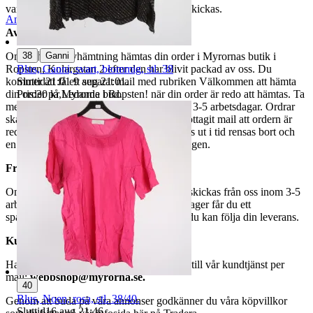
varor märkta endast avhämtning inte kan skickas.
Anmäl
Sälj liknande
Avhämtning
|
38
Ganni
Om du väljer avhämtning hämtas din order i Myrornas butik i
Blus, Ganni, svart, blommig, stl. 38
Ropsten, Kolargatan 2 efter den har blivit packad av oss. Du
Sluttid
21:01
9 aug 21:01
.
kommer att få ett separat mail med rubriken Välkommen att hämta
Pris:
30 kr
,
Ledande bud
.
din order på Myrorna i Ropsten! när din order är redo att hämtas. Ta
med legitimation. Hanteringstiden är cirka 3-5 arbetsdagar. Ordrar
ska hämtas senast 7 dagar efter att man mottagit mail att ordern är
redo för avhämtning. Ordrar som ej hämtas ut i tid rensas bort och
en avgift på 84 kr dras av från återbetalningen.
Frakt
Om du har valt frakt kommer din vara att skickas från oss inom 3-5
arbetsdagar. När din vara har lämnat vårt lager får du ett
spårningsnummer av DSV inom kort där du kan följa din leverans.
Kundservice
Har du frågor eller funderingar hör av dig till vår kundtjänst per
mail:
webbshop@myrorna.se
.
40
Blus, Noen, rosa, stl. 38/40.
Genom att buda på våra annonser godkänner du våra köpvillkor
Sluttid
16 aug 21:46
.