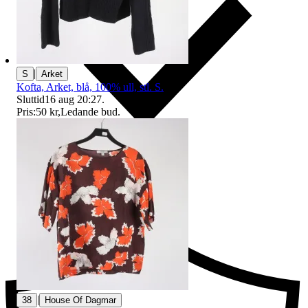
|
S
Arket
Kofta, Arket, blå, 100% ull, stl. S.
Sluttid
16 aug 20:27
.
Pris:
50 kr
,
Ledande bud
.
Ersättning om du inte får din vara
|
38
House Of Dagmar