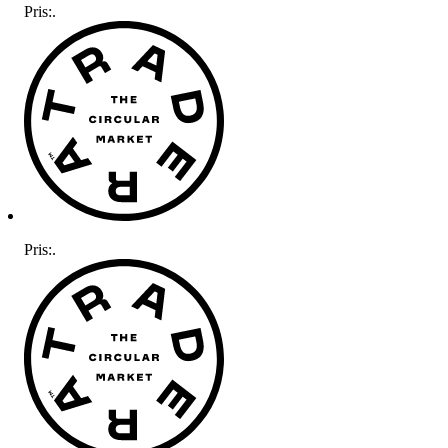
Pris:
.
Pris:
.