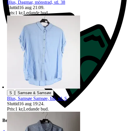
Blus, Dagmar, mönstrad, stl. 38
Sluttid
16 aug 21:09
.
Pris:
1 kr
,
Ledande bud
.
|
S
Samsøe & Samsøe
Blus, Samsøe Samsøe, blå, stl. S
Sluttid
16 aug 19:24
.
Pris:
1 kr
,
Ledande bud
.
Beskrivning