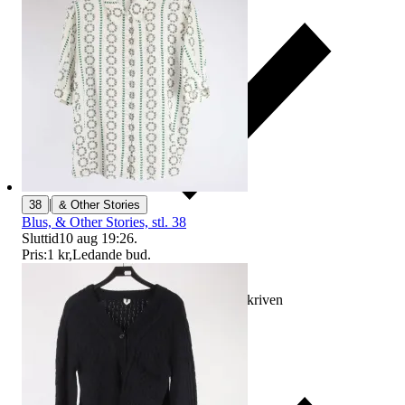
|
38
& Other Stories
Blus, & Other Stories, stl. 38
Sluttid
10 aug 19:26
.
Pris:
1 kr
,
Ledande bud
.
Ersättning om varan inte är som beskriven