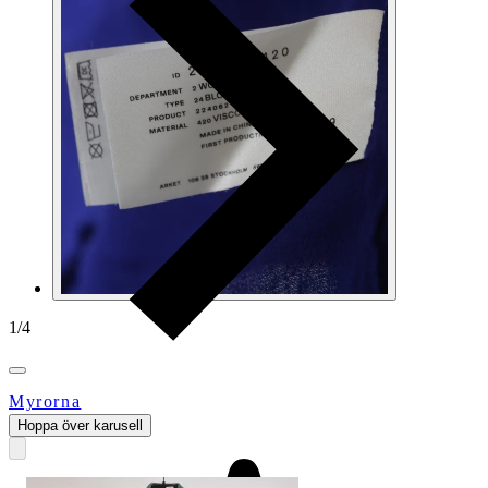
1
/
4
Myrorna
Hoppa över karusell