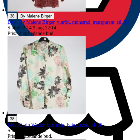
|
38
By Malene Birger
Blus, By Malene Birger, vinröd, mönstrad, transparent, stl. 38
Sluttid
22:14
9 aug 22:14
.
Pris:
42 kr
,
Ledande bud
.
38
Blus, Carin Wester, blommig, beige, rosa, stl. 38.
Sluttid
16 aug 21:48
.
Pris:
1 kr
,
Ledande bud
.