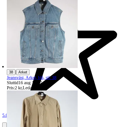
|
38
Arket
Jeansväst, Arket, blå, stl. 38
Sluttid
16 aug 19:07
.
Pris:
2 kr
,
Ledande bud
.
5.0