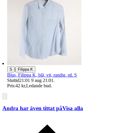
|
S
Filippa K
Blus, Filippa K, blå, vit, randig, stl. S
Sluttid
21:01
9 aug 21:01
.
Pris:
42 kr
,
Ledande bud
.
Andra har även tittat på
Visa alla