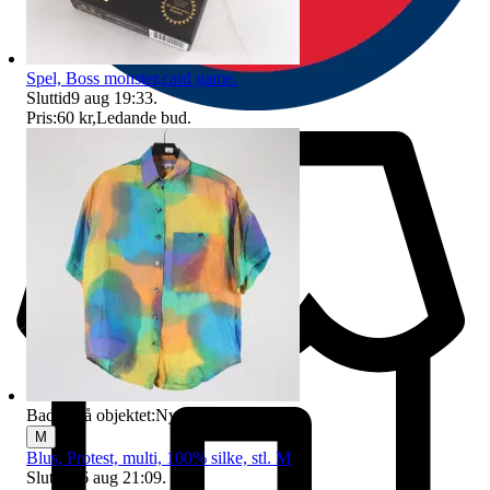
Spel, Boss monster,card game.
Sluttid
9 aug 19:33
.
Pris:
60 kr
,
Ledande bud
.
Badge på objektet:
Ny
M
Blus, Protest, multi, 100% silke, stl. M
Sluttid
16 aug 21:09
.