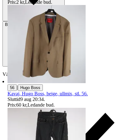
Pris:
2 kr
,
Ledande bud
.
Betalning
Via Tradera
Välj till köparskydd
|
56
Hugo Boss
Kavaj, Hugo Boss, beige, ullmix, stl. 56.
Sluttid
9 aug 20:34
.
Pris:
60 kr
,
Ledande bud
.