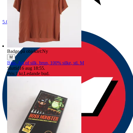
5.0
Badge på objektet:
Ny
M
Blus, Art of silk, brun, 100% silke, stl. M
Sluttid
16 aug 18:55
.
Pris:
1 kr
,
Ledande bud
.