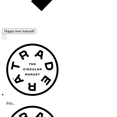
Hoppa över karusell
Pris:
.