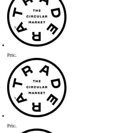
Pris:
.
Pris:
.