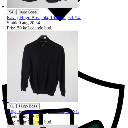
|
54
Hugo Boss
Kavaj, Hugo Boss, blå, 100% ull, stl. 54.
Sluttid
9 aug 20:34
.
Pris:
150 kr
,
Ledande bud
.
Ersättning om du inte får din vara
|
XL
Hugo Boss
Tröja, Hugo Boss, blå, 100% ul, stl. XL
Sluttid
9 aug 18:31
.
Pris:
158 kr
,
Ledande bud
.