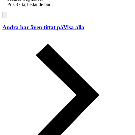
Pris:
37 kr
,
Ledande bud
.
Andra har även tittat på
Visa alla