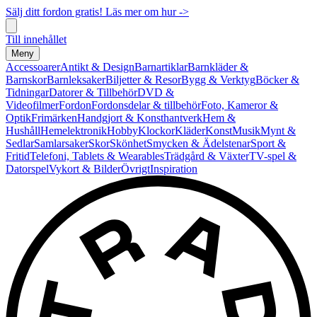
Sälj ditt fordon gratis! Läs mer om hur ->
Till innehållet
Meny
Accessoarer
Antikt & Design
Barnartiklar
Barnkläder &
Barnskor
Barnleksaker
Biljetter & Resor
Bygg & Verktyg
Böcker &
Tidningar
Datorer & Tillbehör
DVD &
Videofilmer
Fordon
Fordonsdelar & tillbehör
Foto, Kameror &
Optik
Frimärken
Handgjort & Konsthantverk
Hem &
Hushåll
Hemelektronik
Hobby
Klockor
Kläder
Konst
Musik
Mynt &
Sedlar
Samlarsaker
Skor
Skönhet
Smycken & Ädelstenar
Sport &
Fritid
Telefoni, Tablets & Wearables
Trädgård & Växter
TV-spel &
Datorspel
Vykort & Bilder
Övrigt
Inspiration