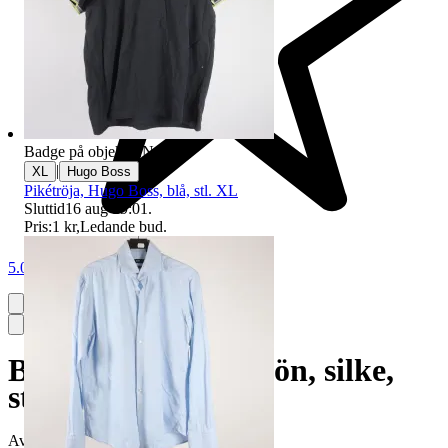
Badge på objektet:
Ny
|
XL
Hugo Boss
Pikétröja, Hugo Boss, blå, stl. XL
Sluttid
16 aug 19:01
.
Pris:
1 kr
,
Ledande bud
.
5.0
Blus, Hugo Boss, grön, silke,
stl. 36
Avslutad
17 maj 18:47