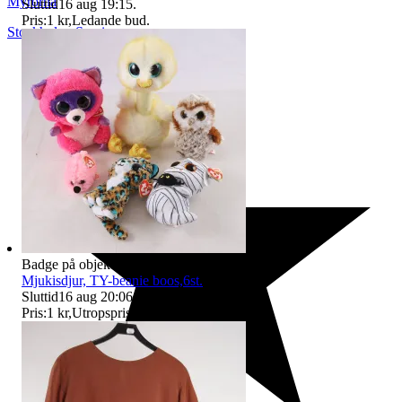
Myrorna
Sluttid
16 aug 19:15
.
Pris:
1 kr
,
Ledande bud
.
Stockholm
,
Sverige
Badge på objektet:
Ny
Mjukisdjur, TY-beanie boos,6st.
Sluttid
16 aug 20:06
.
Pris:
1 kr
,
Utropspris
.