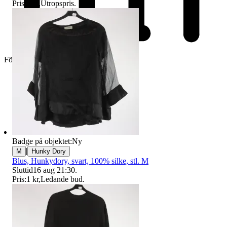
Pris:
1 kr
,
Utropspris
.
Företag
Badge på objektet:
Ny
|
M
Hunky Dory
Blus, Hunkydory, svart, 100% silke, stl. M
Sluttid
16 aug 21:30
.
Pris:
1 kr
,
Ledande bud
.