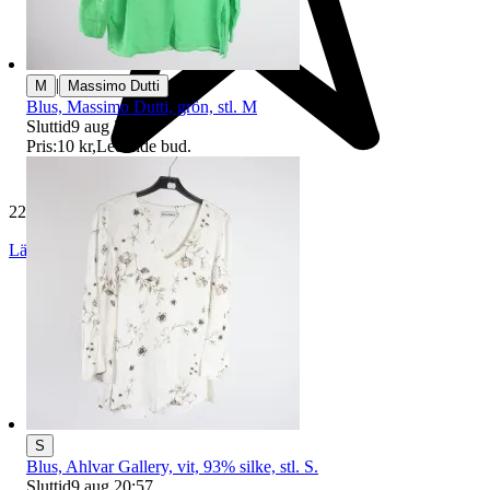
|
M
Massimo Dutti
Blus, Massimo Dutti, grön, stl. M
Sluttid
9 aug 20:34
.
Pris:
10 kr
,
Ledande bud
.
229 550 omdömen
Läs omdömen
Följ
S
Blus, Ahlvar Gallery, vit, 93% silke, stl. S.
Sluttid
9 aug 20:57
.