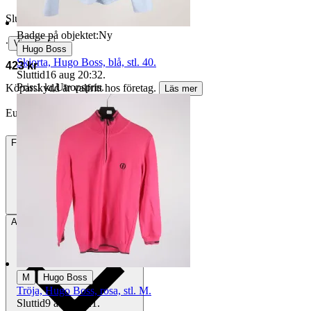
Slutpris
Badge på objektet:
Ny
∙
Visa bud
Hugo Boss
Skjorta, Hugo Boss, blå, stl. 40.
423 kr
Sluttid
16 aug 20:32
.
Pris:
1 kr
,
Utropspris
.
Köparskydd är valfritt hos företag.
Läs mer
Euranne vann auktionen
Frakt
85 kr DSV
Avhämtning
Stockholm, Sverige
|
M
Hugo Boss
Tröja, Hugo Boss, rosa, stl. M.
Sluttid
9 aug 20:21
.