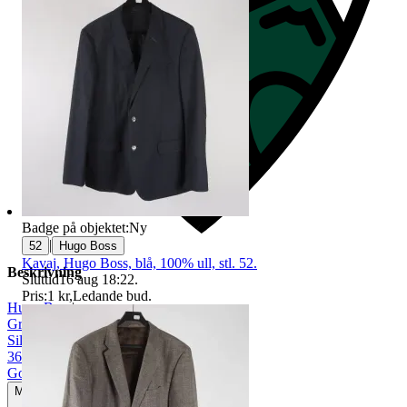
Badge på objektet:
Ny
|
52
Hugo Boss
Kavaj, Hugo Boss, blå, 100% ull, stl. 52.
Beskrivning
Sluttid
16 aug 18:22
.
Pris:
1 kr
,
Ledande bud
.
Hugo Boss
|
Grön
|
Silke/siden
|
36
|
Gott använt skick
Mindre tecken på användning