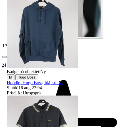
1
/
5
Myrorna
Badge på objektet:
Ny
|
M
Hugo Boss
Hoodie, Hugo Boss, blå, stl. M
Sluttid
16 aug 22:04
.
Pris:
1 kr
,
Utropspris
.