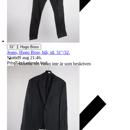
|
31"
Hugo Boss
Jeans, Hugo Boss, blå, stl. 31"/32.
Sluttid
9 aug 21:46
.
Pris:
7 kr
,
Ledande bud
.
Ersättning om varan inte är som beskriven