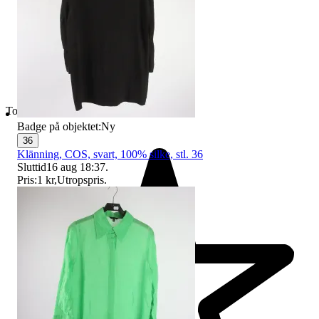
Toppsäljare
Badge på objektet:
Ny
36
Klänning, COS, svart, 100% silke, stl. 36
Sluttid
16 aug 18:37
.
Pris:
1 kr
,
Utropspris
.