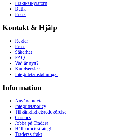
Fraktkalkylatorn
Butik
Priser
Kontakt & Hjälp
Regler
Press
Säkerhet
FAQ
Vad är nytt?
Kundservice
Integritetsinställningar
Information
Användaravtal
Integritetspolicy
Tillgänglighetsredogörelse
Cookies
Jobba på Tradera
Hållbarhetsstrategi
Traderas frakt