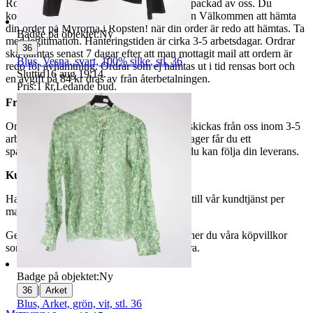
Ropsten, Kolargatan 2 efter den har blivit packad av oss. Du
kommer att få ett separat mail med rubriken Välkommen att hämta
din order på Myrorna i Ropsten! när din order är redo att hämtas. Ta
Badge på objektet:
Ny
med legitimation. Hanteringstiden är cirka 3-5 arbetsdagar. Ordrar
36
ska hämtas senast 7 dagar efter att man mottagit mail att ordern är
Blus, Vesna, svart, 100% silke, stl. 36
redo för avhämtning. Ordrar som ej hämtas ut i tid rensas bort och
Sluttid
16 aug 19:14
.
en avgift på 84 kr dras av från återbetalningen.
Pris:
1 kr
,
Ledande bud
.
Frakt
Om du har valt frakt kommer din vara att skickas från oss inom 3-5
arbetsdagar. När din vara har lämnat vårt lager får du ett
spårningsnummer av DSV inom kort där du kan följa din leverans.
Kundservice
Har du frågor eller funderingar hör av dig till vår kundtjänst per
mail:
webbshop@myrorna.se
.
Genom att buda på våra annonser godkänner du våra köpvillkor
som du hittar på vår infosida här på Tradera.
Badge på objektet:
Ny
|
36
Arket
Blus, Arket, grön, vit, stl. 36