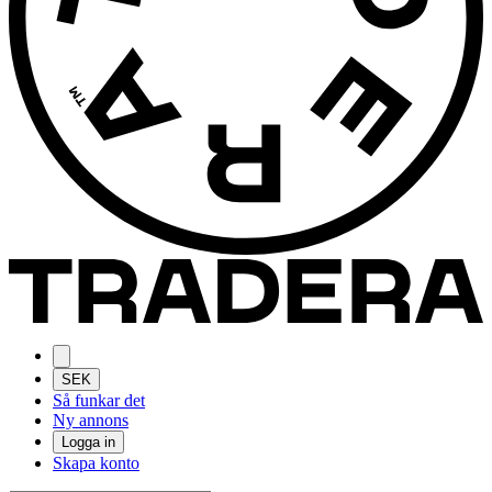
SEK
Så funkar det
Ny annons
Logga in
Skapa konto