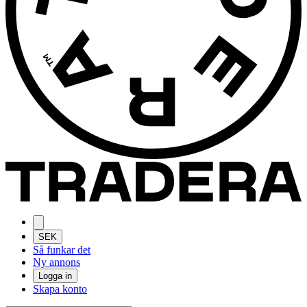
SEK
Så funkar det
Ny annons
Logga in
Skapa konto