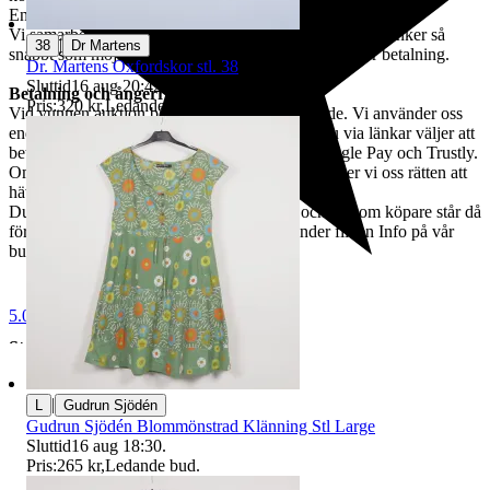
Endast köpare inom EU / Only buyers within EU.
Vi samarbetar med Schenker. Varorna skickas med Schenker så
|
38
Dr Martens
snabbt som möjligt och alltid inom 5 arbetsdagar efter betalning.
Dr. Martens Oxfordskor stl. 38
Sluttid
16 aug 20:42
.
Betalning och ångerrätt
Pris:
320 kr
,
Ledande bud
.
Vid vunnen auktion bör betalning ske omgående. Vi använder oss
endast av Traderabetalning, vilket innebär att du via länkar väljer att
betala med Swish, kort, Klarna, Apple Pay, Google Pay och Trustly.
Om betalning inte skett inom fem dagar förbehåller vi oss rätten att
häva köpet.
Du har rätt att ångra köpet inom 14 dagar, och du som köpare står då
för returfrakten. Mer om returer hittar du under fliken Info på vår
butikssida på Tradera.
5.0
Stadsmissionens second hand
|
L
Gudrun Sjödén
Gudrun Sjödén Blommönstrad Klänning Stl Large
Sluttid
16 aug 18:30
.
Pris:
265 kr
,
Ledande bud
.