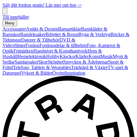
Sälj ditt fordon gratis! Läs mer om hur ->
Till innehållet
Meny
Accessoarer
Antikt & Design
Barnartiklar
Barnkläder &
Barnskor
Barnleksaker
Biljetter & Resor
Bygg & Verktyg
Böcker &
Tidningar
Datorer & Tillbehör
DVD &
Videofilmer
Fordon
Fordonsdelar & tillbehör
Foto, Kameror &
Optik
Frimärken
Handgjort & Konsthantverk
Hem &
Hushåll
Hemelektronik
Hobby
Klockor
Kläder
Konst
Musik
Mynt &
Sedlar
Samlarsaker
Skor
Skönhet
Smycken & Ädelstenar
Sport &
Fritid
Telefoni, Tablets & Wearables
Trädgård & Växter
TV-spel &
Datorspel
Vykort & Bilder
Övrigt
Inspiration