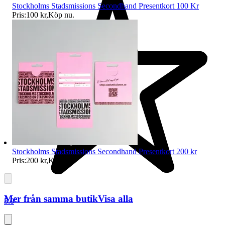
Stockholms Stadsmissions Secondhand Presentkort 100 Kr
Pris:
100 kr
,
Köp nu
.
Stockholms Stadsmissions Secondhand Presentkort 200 kr
Pris:
200 kr
,
Köp nu
.
Mer från samma butik
Visa alla
5.0