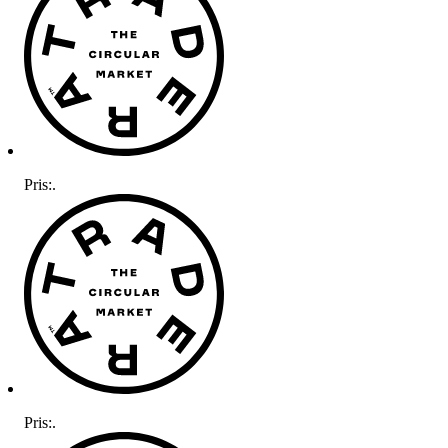
Pris:
.
Pris:
.