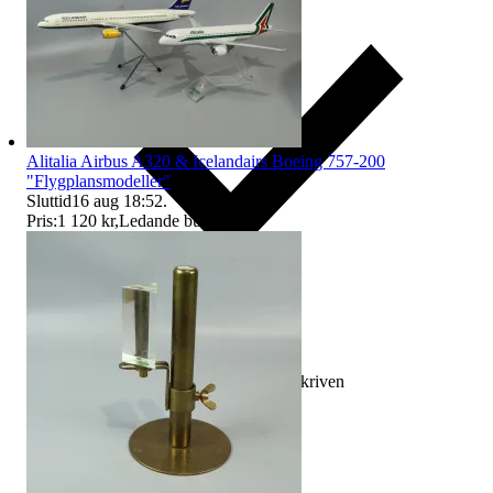
Alitalia Airbus A320 & Icelandairs Boeing 757-200
"Flygplansmodeller"
Sluttid
16 aug 18:52
.
Pris:
1 120 kr
,
Ledande bud
.
Ersättning om varan inte är som beskriven