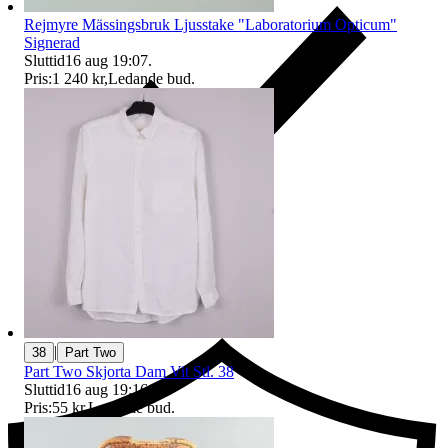
Rejmyre Mässingsbruk Ljusstake "Laboratorium Opticum"
Signerad
Sluttid
16 aug 19:07
.
Pris:
1 240 kr
,
Ledande bud
.
Ersättning om du inte får din vara
|
38
Part Two
Part Two Skjorta Dam Vit Stl. 38
Sluttid
16 aug 19:16
.
Pris:
55 kr
,
Ledande bud
.