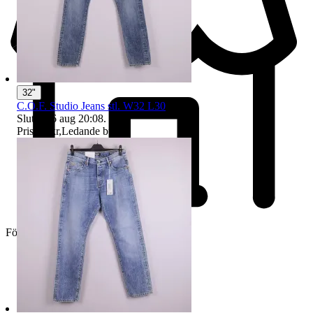
32"
C.O.F. Studio Jeans stl. W32 L30
Sluttid
16 aug 20:08
.
Pris:
55 kr
,
Ledande bud
.
Företag