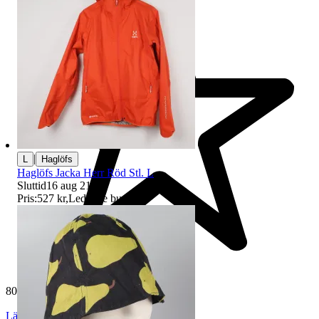
|
L
Haglöfs
Haglöfs Jacka Herr Röd Stl. L
Sluttid
16 aug 21:06
.
Pris:
527 kr
,
Ledande bud
.
80 814 omdömen
Läs omdömen
Följ