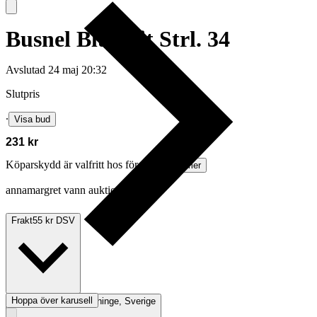
Busnel Blus Vit Strl. 34
Avslutad
24 maj 20:32
Slutpris
∙
Visa bud
231 kr
Köparskydd är valfritt hos företag.
Läs mer
annamargret vann auktionen
Frakt
55 kr DSV
Hoppa över karusell
Avhämtning
Västerhaninge, Sverige