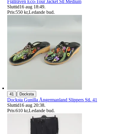
Fjällräven Eco-Tour Jacket Stl Medium
Sluttid
16 aug 18:49
.
Pris:
550 kr
,
Ledande bud
.
|
41
Docksta
Docksta Gunilla Ångermanland Slippers Stl. 41
Sluttid
16 aug 20:38
.
Pris:
610 kr
,
Ledande bud
.