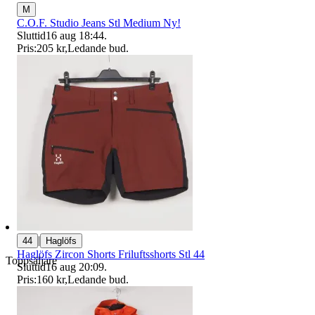
M
C.O.F. Studio Jeans Stl Medium Ny!
Sluttid
16 aug 18:44
.
Pris:
205 kr
,
Ledande bud
.
|
44
Haglöfs
Haglöfs Zircon Shorts Friluftsshorts Stl 44
Toppsäljare
Sluttid
16 aug 20:09
.
Pris:
160 kr
,
Ledande bud
.