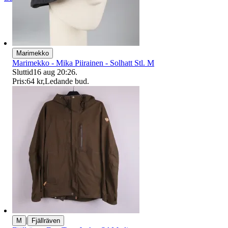
Marimekko
Marimekko - Mika Piirainen - Solhatt Stl. M
Sluttid
16 aug 20:26
.
Pris:
64 kr
,
Ledande bud
.
|
M
Fjällräven