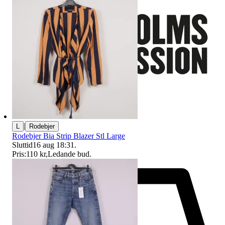
|
L
Rodebjer
Rodebjer Bia Strip Blazer Stl Large
Sluttid
16 aug 18:31
.
Pris:
110 kr
,
Ledande bud
.