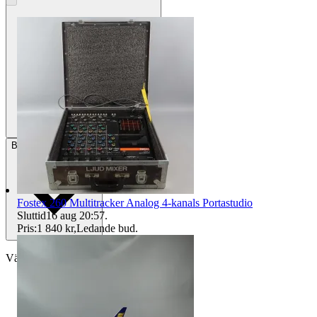
Betalning
Via Tradera
Fostex 260 Multitracker Analog 4-kanals Portastudio
Sluttid
16 aug 20:57
.
Pris:
1 840 kr
,
Ledande bud
.
Välj till köparskydd