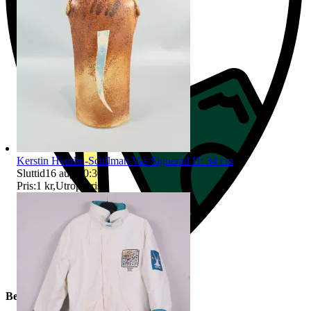
Kerstin Heurlin-Scullman Vas Signerad H: 34 cm
Sluttid
16 aug 20:30
.
Pris:
1 kr
,
Utropspris
.
Beskrivning