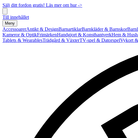
Sälj ditt fordon gratis! Läs mer om hur ->
Till innehållet
Meny
Accessoarer
Antikt & Design
Barnartiklar
Barnkläder & Barnskor
Barnl
Kameror & Optik
Frimärken
Handgjort & Konsthantverk
Hem & Hushå
Tablets & Wearables
Trädgård & Växter
TV-spel & Datorspel
Vykort &