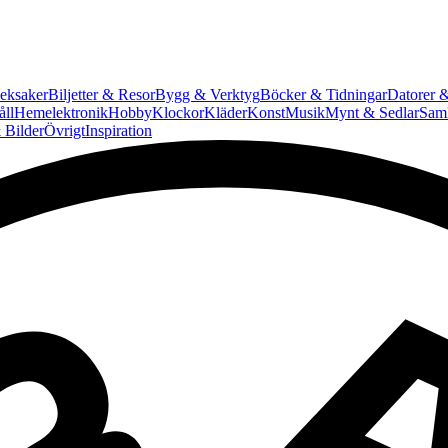
eksaker
Biljetter & Resor
Bygg & Verktyg
Böcker & Tidningar
Datorer &
ll
Hemelektronik
Hobby
Klockor
Kläder
Konst
Musik
Mynt & Sedlar
Saml
 Bilder
Övrigt
Inspiration