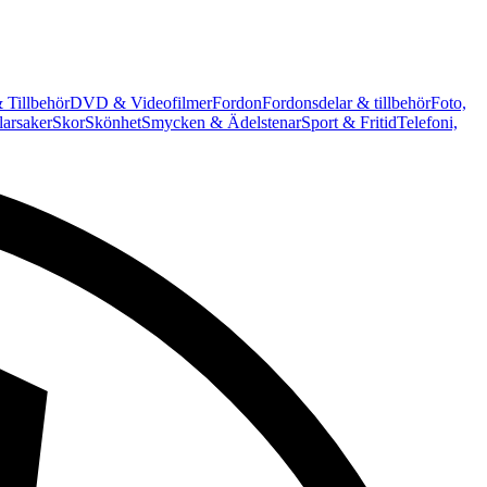
 Tillbehör
DVD & Videofilmer
Fordon
Fordonsdelar & tillbehör
Foto,
arsaker
Skor
Skönhet
Smycken & Ädelstenar
Sport & Fritid
Telefoni,