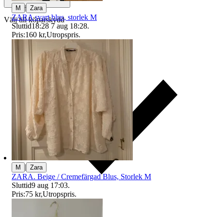
|
M
Zara
ZARA svart blus, storlek M
Välj till köparskydd
Sluttid
18:28
7 aug 18:28
.
Pris:
160 kr
,
Utropspris
.
|
M
Zara
ZARA. Beige / Cremefärgad Blus, Storlek M
Sluttid
9 aug 17:03
.
Pris:
75 kr
,
Utropspris
.