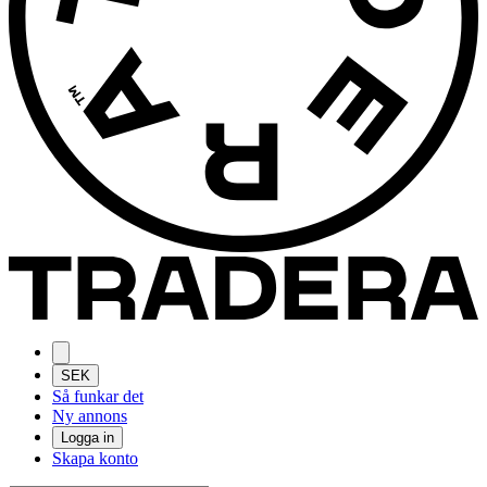
SEK
Så funkar det
Ny annons
Logga in
Skapa konto