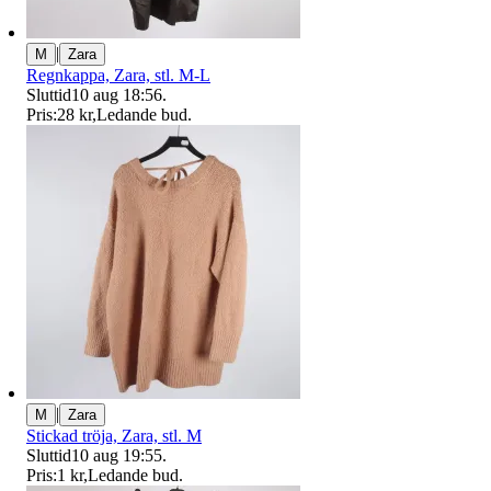
|
M
Zara
Regnkappa, Zara, stl. M-L
Sluttid
10 aug 18:56
.
Pris:
28 kr
,
Ledande bud
.
|
M
Zara
Stickad tröja, Zara, stl. M
Sluttid
10 aug 19:55
.
Pris:
1 kr
,
Ledande bud
.