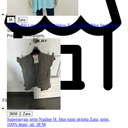
|
M
Zara
ZARA Blå Lös Passform Viskos T-shirt Topp Blus Storlek M
Sluttid
11 aug 09:36
.
Pris:
93 kr
,
Utropspris
.
Företag
|
38/M
Zara
Supersnygg grön Nadine H. blus topp skjorta Zara, grön,
100% linne, stl. 38 M