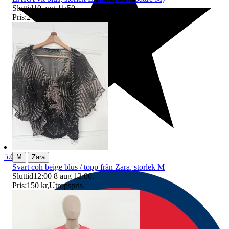
Sluttid
10 aug 11:50
.
Pris:
27 kr
,
Utropspris
.
|
5.0
M
Zara
Svart coh beige blus / topp från Zara, storlek M
Sluttid
12:00
8 aug 12:00
.
Pris:
150 kr
,
Utropspris
.