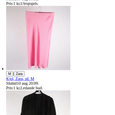
Pris:
1 kr
,
Utropspris
.
|
M
Zara
Kjol, Zara, stl. M
Sluttid
10 aug 20:09
.
Pris:
1 kr
,
Ledande bud
.