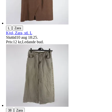
|
L
Zara
Kjol, Zara, stl. L
Sluttid
10 aug 18:25
.
Pris:
12 kr
,
Ledande bud
.
|
38
Zara