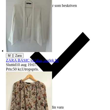
Ersättning om varan inte är som beskriven
|
M
Zara
ZARA BASIC vit blus, storlek M
Sluttid
10 aug 19:07
.
Pris:
50 kr
,
Utropspris
.
Ersättning om du inte får din vara