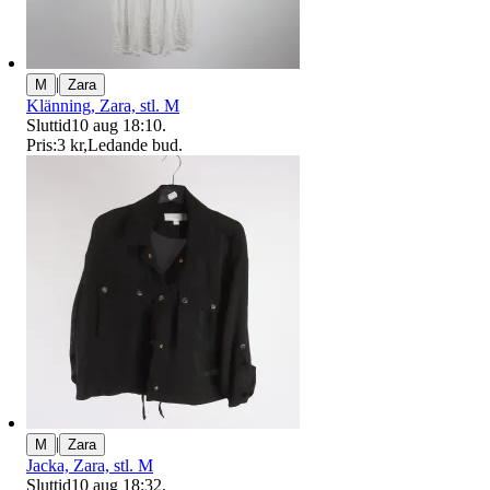
|
M
Zara
Klänning, Zara, stl. M
Sluttid
10 aug 18:10
.
Pris:
3 kr
,
Ledande bud
.
|
M
Zara
Jacka, Zara, stl. M
Sluttid
10 aug 18:32
.