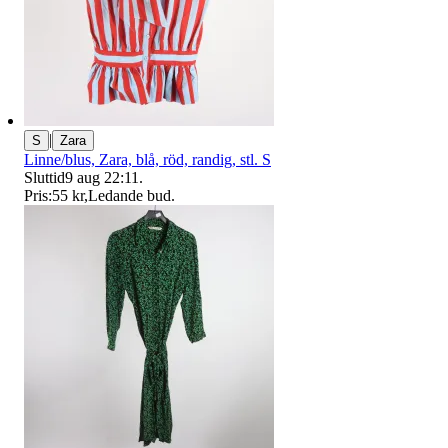
|
S
Zara
Linne/blus, Zara, blå, röd, randig, stl. S
Sluttid
9 aug 22:11
.
Pris:
55 kr
,
Ledande bud
.