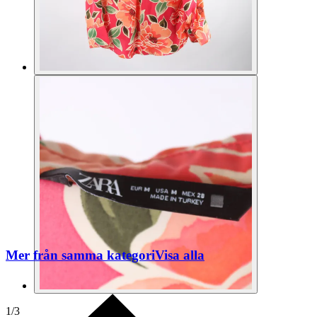
Mer från samma kategori
Visa alla
1
/
3