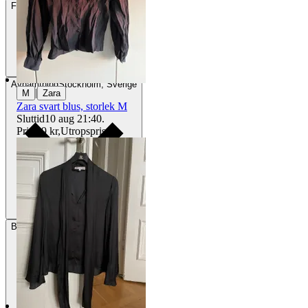
Frakt
84 kr DSV
Avhämtning
Stockholm, Sverige
|
M
Zara
Zara svart blus, storlek M
Sluttid
10 aug 21:40
.
Pris:
99 kr
,
Utropspris
.
Betalning
Via Tradera