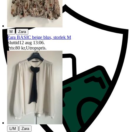
|
M
Zara
Zara BASIC beige blus, storlek M
Sluttid
12 aug 13:06
.
Pris:
80 kr
,
Utropspris
.
|
L/M
Zara