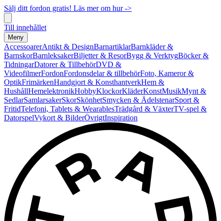
Sälj ditt fordon gratis! Läs mer om hur ->
Till innehållet
Meny
Accessoarer
Antikt & Design
Barnartiklar
Barnkläder &
Barnskor
Barnleksaker
Biljetter & Resor
Bygg & Verktyg
Böcker &
Tidningar
Datorer & Tillbehör
DVD &
Videofilmer
Fordon
Fordonsdelar & tillbehör
Foto, Kameror &
Optik
Frimärken
Handgjort & Konsthantverk
Hem &
Hushåll
Hemelektronik
Hobby
Klockor
Kläder
Konst
Musik
Mynt &
Sedlar
Samlarsaker
Skor
Skönhet
Smycken & Ädelstenar
Sport &
Fritid
Telefoni, Tablets & Wearables
Trädgård & Växter
TV-spel &
Datorspel
Vykort & Bilder
Övrigt
Inspiration