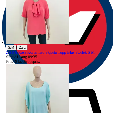
|
S/M
Zara
ZARA Rosa Kortärmad Skjorta Topp Blus Storlek S M
Sluttid
11 aug 09:35
.
Pris:
78 kr
,
Utropspris
.