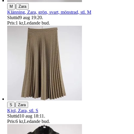
|
M
Zara
Klänning, Zara, grön, svart, mönstrad, stl. M
Sluttid
9 aug 19:20
.
Pris:
1 kr
,
Ledande bud
.
|
S
Zara
Kjol, Zara, stl. S
Sluttid
10 aug 18:11
.
Pris:
6 kr
,
Ledande bud
.