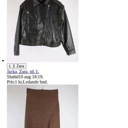
|
L
Zara
Jacka, Zara, stl. L
Sluttid
10 aug 18:19
.
Pris:
1 kr
,
Ledande bud
.