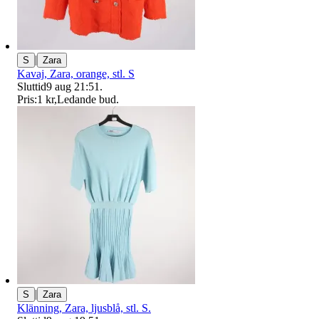
|
S
Zara
Kavaj, Zara, orange, stl. S
Sluttid
9 aug 21:51
.
Pris:
1 kr
,
Ledande bud
.
|
S
Zara
Klänning, Zara, ljusblå, stl. S.