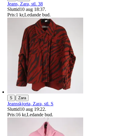
Jeans, Zara, stl. 38
Sluttid
10 aug 18:37
.
Pris:
1 kr
,
Ledande bud
.
|
S
Zara
Jeansskjorta, Zara, stl. S
Sluttid
10 aug 19:22
.
Pris:
16 kr
,
Ledande bud
.