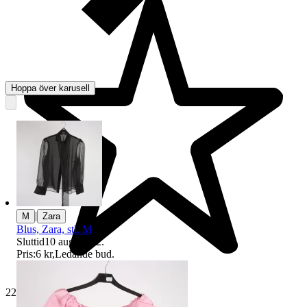
Hoppa över karusell
|
M
Zara
Blus, Zara, stl. M
Sluttid
10 aug 20:02
.
Pris:
6 kr
,
Ledande bud
.
229 504 omdömen