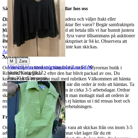
Så här går det till när du handlar hos oss
Du betalar din order direkt på Tradera och väljer frakt eller
Objektnr
731 752 232
avhämtning. Vill du att vi samfraktar fler varor? Begär samfraktspris
på din Traderasida och vänta med att betala tills vi har hunnit justera
Visningar
123
fraktpriset. Vi samfraktar upp till fyra varor tillsammans på auktioner
Publicerad
15 maj 19:18
som avslutas samma dag. Samfraktspriset är 94 kr. Observera att
varor märkta endast avhämtning inte kan skickas.
Anmäl
Sälj liknande
Avhämtning
|
M
Zara
Mörkblå blus med snörning från Zara Stl M
Om du väljer avhämtning hämtas din order i Myrornas butik i
Sluttid
9 aug 08:17
.
Ropsten, Kolargatan 2 efter den har blivit packad av oss. Du
Pris:
30 kr
,
Utropspris
.
kommer att få ett separat mail med rubriken Välkommen att hämta
din order på Myrorna i Ropsten! när din order är redo att hämtas. Ta
med legitimation. Hanteringstiden är cirka 3-5 arbetsdagar. Ordrar
ska hämtas senast 7 dagar efter att man mottagit mail att ordern är
redo för avhämtning. Ordrar som ej hämtas ut i tid rensas bort och
en avgift på 84 kr dras av från återbetalningen.
Frakt
Om du har valt frakt kommer din vara att skickas från oss inom 3-5
arbetsdagar. När din vara har lämnat vårt lager får du ett