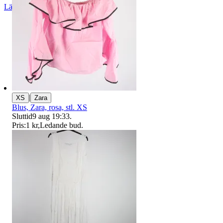
Läs omdömen
Följ
|
XS
Zara
Blus, Zara, rosa, stl. XS
Sluttid
9 aug 19:33
.
Pris:
1 kr
,
Ledande bud
.