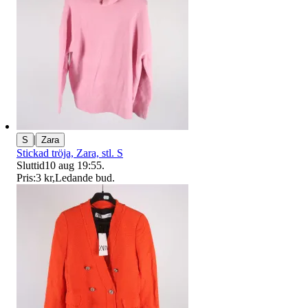
|
S
Zara
Stickad tröja, Zara, stl. S
Sluttid
10 aug 19:55
.
Pris:
3 kr
,
Ledande bud
.