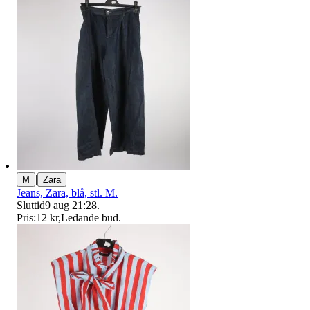
|
M
Zara
Jeans, Zara, blå, stl. M.
Sluttid
9 aug 21:28
.
Pris:
12 kr
,
Ledande bud
.