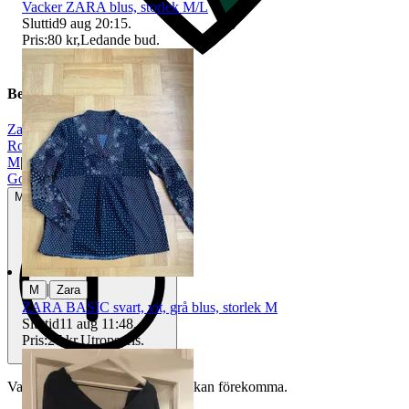
Vacker ZARA blus, storlek M/L
Sluttid
9 aug 20:15
.
Pris:
80 kr
,
Ledande bud
.
Beskrivning
Zara
|
Rosa
|
M
|
Gott använt skick
Mindre tecken på användning
|
M
Zara
ZARA BASIC svart, vit, grå blus, storlek M
Sluttid
11 aug 11:48
.
Pris:
27 kr
,
Utropspris
.
Varan är begagnad och defekter kan förekomma.