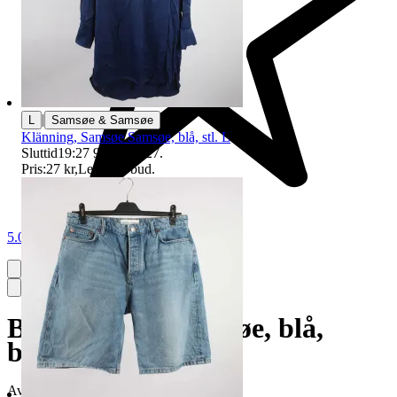
|
L
Samsøe & Samsøe
Klänning, Samsøe Samsøe, blå, stl. L
Sluttid
19:27
9 aug 19:27
.
Pris:
27 kr
,
Ledande bud
.
5.0
Blus, Samsøe Samsøe, blå,
blommig, stl. S
Avslutad
7 jun 19:05