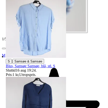
1
/
5
Myrorna
|
S
Samsøe & Samsøe
Blus, Samsøe Samsøe, blå, stl. S
Sluttid
16 aug 19:24
.
Pris:
1 kr
,
Utropspris
.