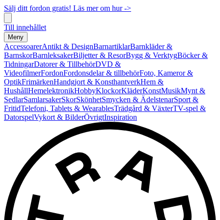
Sälj ditt fordon gratis! Läs mer om hur ->
Till innehållet
Meny
Accessoarer
Antikt & Design
Barnartiklar
Barnkläder &
Barnskor
Barnleksaker
Biljetter & Resor
Bygg & Verktyg
Böcker &
Tidningar
Datorer & Tillbehör
DVD &
Videofilmer
Fordon
Fordonsdelar & tillbehör
Foto, Kameror &
Optik
Frimärken
Handgjort & Konsthantverk
Hem &
Hushåll
Hemelektronik
Hobby
Klockor
Kläder
Konst
Musik
Mynt &
Sedlar
Samlarsaker
Skor
Skönhet
Smycken & Ädelstenar
Sport &
Fritid
Telefoni, Tablets & Wearables
Trädgård & Växter
TV-spel &
Datorspel
Vykort & Bilder
Övrigt
Inspiration