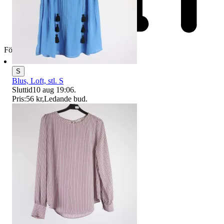
Företag
S
Blus, Loft, stl. S
Sluttid
10 aug 19:06
.
Pris:
56 kr
,
Ledande bud
.