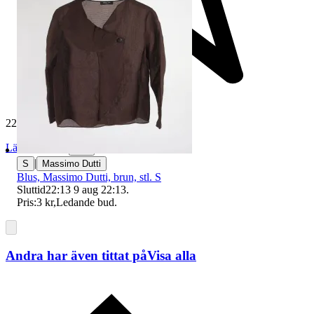
229 617 omdömen
Läs omdömen
Följ
|
S
Massimo Dutti
Blus, Massimo Dutti, brun, stl. S
Sluttid
22:13
9 aug 22:13
.
Pris:
3 kr
,
Ledande bud
.
Andra har även tittat på
Visa alla