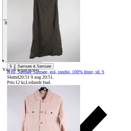
Betalning
Via Tradera
|
S
Samsøe & Samsøe
Välj till köparskydd
Kjol, Samsøe Samsøe, grå, randig, 100% linne, stl. S
Sluttid
20:51
9 aug 20:51
.
Pris:
12 kr
,
Ledande bud
.