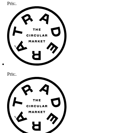
Pris:
.
Pris:
.