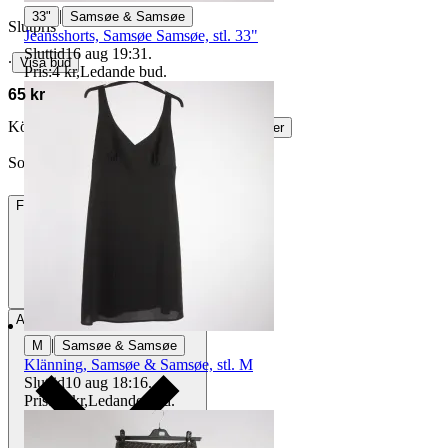
|
33"
Samsøe & Samsøe
Slutpris
Jeansshorts, Samsøe Samsøe, stl. 33"
Sluttid
16 aug 19:31
.
∙
Visa bud
Pris:
4 kr
,
Ledande bud
.
65 kr
Köparskydd är valfritt hos företag.
Läs mer
Solsken_85 vann auktionen
Frakt
84 kr DSV
Avhämtning
Stockholm, Sverige
|
M
Samsøe & Samsøe
Klänning, Samsøe & Samsøe, stl. M
Sluttid
10 aug 18:16
.
Pris:
80 kr
,
Ledande bud
.