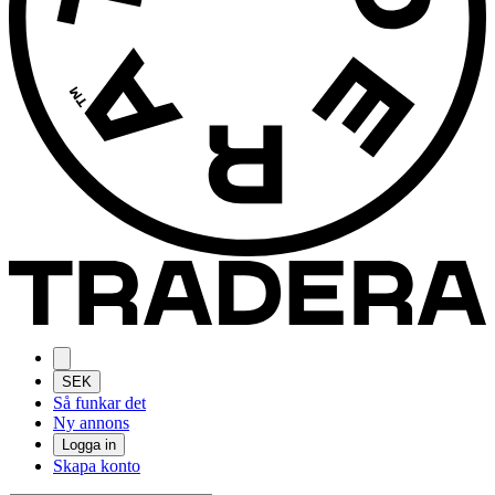
SEK
Så funkar det
Ny annons
Logga in
Skapa konto