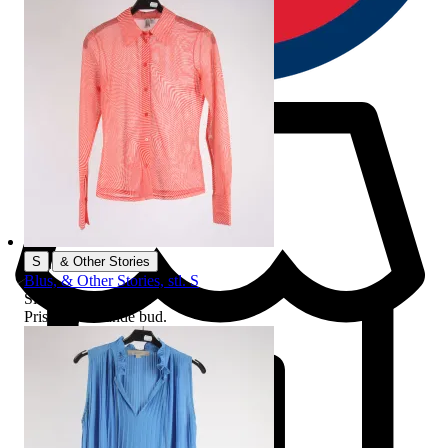
|
S
& Other Stories
Blus, & Other Stories, stl. S
Sluttid
10 aug 18:17
.
Pris:
3 kr
,
Ledande bud
.