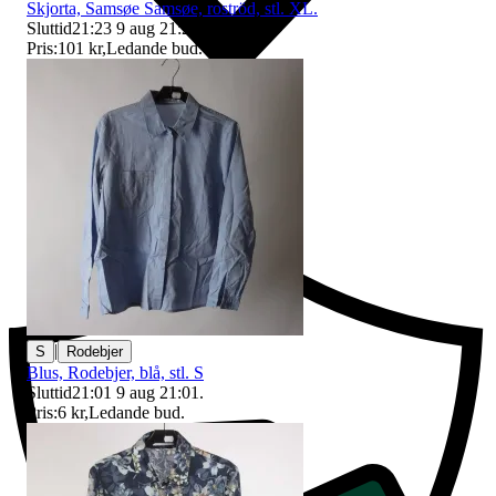
Skjorta, Samsøe Samsøe, roströd, stl. XL.
Sluttid
21:23
9 aug 21:23
.
Pris:
101 kr
,
Ledande bud
.
Ersättning om du inte får din vara
|
S
Rodebjer
Blus, Rodebjer, blå, stl. S
Sluttid
21:01
9 aug 21:01
.
Pris:
6 kr
,
Ledande bud
.