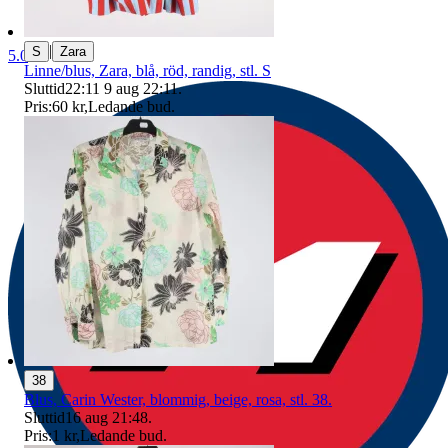
|
S
Zara
5.0
Linne/blus, Zara, blå, röd, randig, stl. S
Sluttid
22:11
9 aug 22:11
.
Pris:
60 kr
,
Ledande bud
.
38
Blus, Carin Wester, blommig, beige, rosa, stl. 38.
Sluttid
16 aug 21:48
.
Pris:
1 kr
,
Ledande bud
.