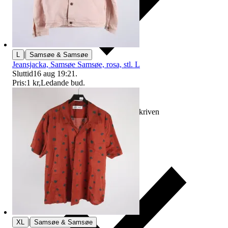
|
L
Samsøe & Samsøe
Jeansjacka, Samsøe Samsøe, rosa, stl. L
Sluttid
16 aug 19:21
.
Pris:
1 kr
,
Ledande bud
.
Ersättning om varan inte är som beskriven
|
XL
Samsøe & Samsøe