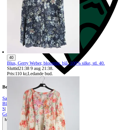
40
Blus, Gerry Weber, blommig, blå, 100% silke, stl. 40.
Sluttid
21:38
9 aug 21:38
.
Pris:
110 kr
,
Ledande bud
.
Beskrivning
Samsøe & Samsøe
|
Blå
|
S
|
Gott använt skick
Mindre tecken på användning