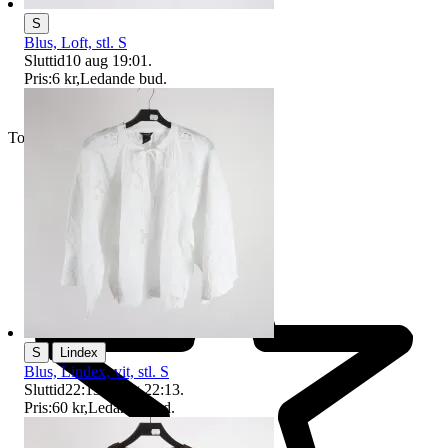
S
Blus, Loft, stl. S
Sluttid
10 aug 19:01
.
Pris:
6 kr
,
Ledande bud
.
Toppsäljare
|
S
Lindex
Blus, Lindex, vit, stl. S
Sluttid
22:13
9 aug 22:13
.
Pris:
60 kr
,
Ledande bud
.