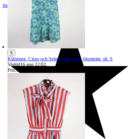
Stockholm
,
Sverige
S
Klänning, Cisso och Selma, blå, grön, blommig, stl. S
Sluttid
16 aug 22:02
.
Pris:
1 kr
,
Utropspris
.