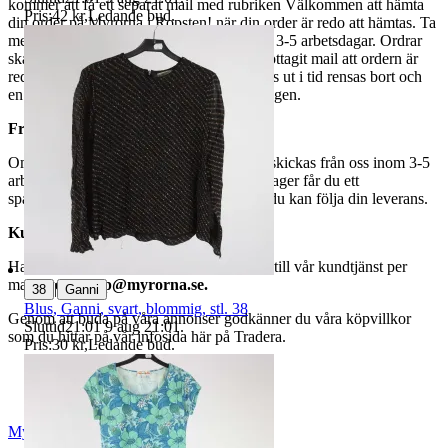
kommer att få ett separat mail med rubriken Välkommen att hämta
Pris:
42 kr
,
Ledande bud
.
din order på Myrorna i Ropsten! när din order är redo att hämtas. Ta
med legitimation. Hanteringstiden är cirka 3-5 arbetsdagar. Ordrar
ska hämtas senast 7 dagar efter att man mottagit mail att ordern är
redo för avhämtning. Ordrar som ej hämtas ut i tid rensas bort och
en avgift på 84 kr dras av från återbetalningen.
Frakt
Om du har valt frakt kommer din vara att skickas från oss inom 3-5
arbetsdagar. När din vara har lämnat vårt lager får du ett
spårningsnummer av DSV inom kort där du kan följa din leverans.
Kundservice
Har du frågor eller funderingar hör av dig till vår kundtjänst per
mail:
webbshop@myrorna.se
.
|
38
Ganni
Blus, Ganni, svart, blommig, stl. 38
Genom att buda på våra annonser godkänner du våra köpvillkor
Sluttid
21:01
9 aug 21:01
.
som du hittar på vår infosida här på Tradera.
Pris:
30 kr
,
Ledande bud
.
Myrorna